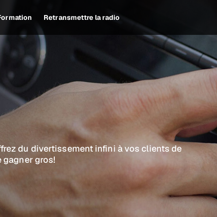
Formation
Retransmettre la radio
ez du divertissement infini à vos clients de
e gagner gros!