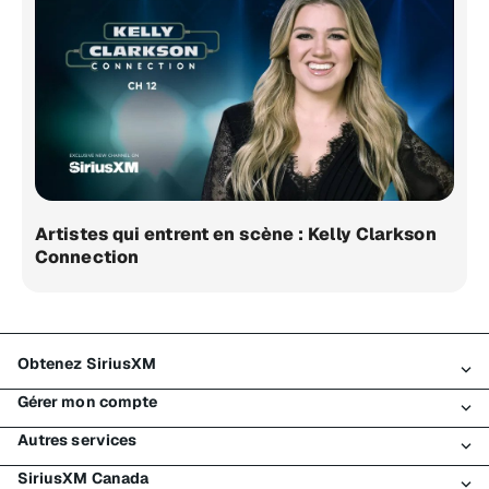
Artistes qui entrent en scène : Kelly Clarkson
Connection
Obtenez SiriusXM
Gérer mon compte
Tous les forfaits
Autres services
Mon essai SiriusXM
Connexion
Mon abonnement
SiriusXM Canada
Enregistrement