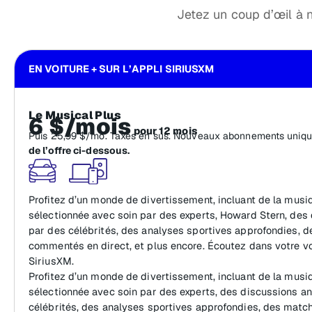
Jetez un coup d’œil à no
EN VOITURE + SUR L’APPLI SIRIUSXM
Le Musical Plus
6 $/mois
pour 12 mois
Puis 25,99 $/mo. Taxes en sus. Nouveaux abonnements uniq
de l’offre ci-dessous.
Profitez d’un monde de divertissement, incluant de la mus
sélectionnée avec soin par des experts, Howard Stern, des
par des célébrités, des analyses sportives approfondies, 
commentés en direct, et plus encore. Écoutez dans votre voi
SiriusXM.
Profitez d’un monde de divertissement, incluant de la mus
sélectionnée avec soin par des experts, des discussions a
célébrités, des analyses sportives approfondies, des mat