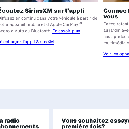
Écoutez SiriusXM sur l’appli
Connect
vous
iffusez en continu dans votre véhicule à partir de
Faites reten
MD
otre appareil mobile et d’Apple CarPlay
,
au jardin ave
Android Auto ou Bluetooth.
En savoir plus
.
haut-parleurs
éléchargez l’appli SiriusXM
multimédia e
Voir les app
a radio
Vous souhaitez essaye
s abonnements
première fois?