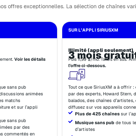
s offres exceptionnelles. La sélection de chaînes varie
SUR L’APPLI SIRIUSXM
Illimité (appli seulement)
3 mois gratui
uement.
Voir les détails
Puis 11,99 $/mo. Taxes en sus. An
l’offre ci-dessous.
ique sans pub
Tout ce que SiriusXM a à offrir 
 discussions animées
par des experts, Howard Stern, 
des matchs
balados, des chaînes d’artistes,
ture et sur l’appli
diffusez sur vos appareils connec
Plus de 425 chaînes
sur l’a
ique sans pub
Musique sans pub
de tous le
nimées par des
d’artistes
chs commentés en