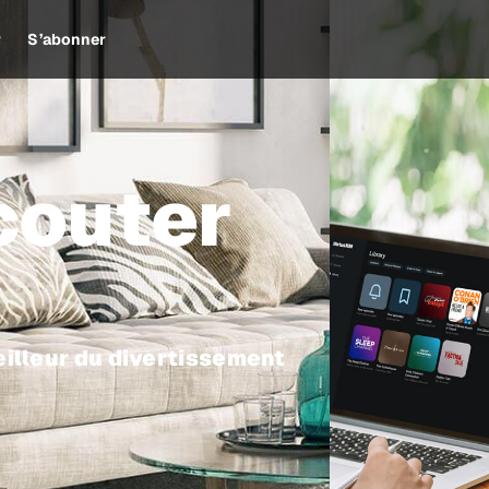
r
S’abonner
outer
meilleur du divertissement