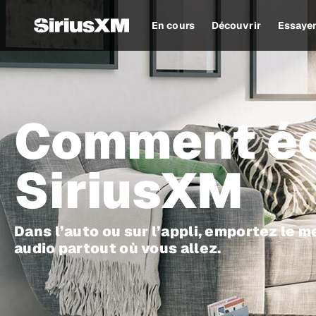
En cours
Découvrir
Essaye
Comment éc
SiriusXM
Dans l’auto ou sur l’appli, emportez le 
audio partout où vous allez.