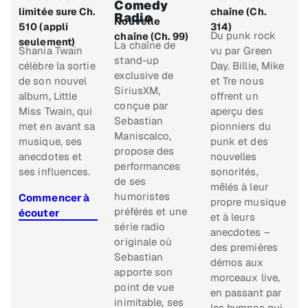
Comedy
limitée sure Ch.
chaîne (Ch.
Radio
Nouvelle
510 (appli
314)
Du punk rock
chaîne (Ch. 99)
seulement)
La chaîne de
Shania Twain
vu par Green
stand-up
célèbre la sortie
Day. Billie, Mike
exclusive de
de son nouvel
et Tre nous
SiriusXM,
album, Little
offrent un
conçue par
Miss Twain, qui
aperçu des
Sebastian
met en avant sa
pionniers du
Maniscalco,
musique, ses
punk et des
propose des
anecdotes et
nouvelles
performances
ses influences.
sonorités,
de ses
mêlés à leur
humoristes
Commencer à
propre musique
préférés et une
écouter
et à leurs
série radio
anecdotes –
originale où
des premières
Sebastian
démos aux
apporte son
morceaux live,
point de vue
en passant par
inimitable, ses
les hymnes qui