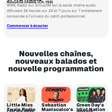
Nouvelle chaîne (Ch. 156)
WWE Radio sur SiriusXM est la seule chaîne audio
diffusant 24 heures sur 24 et 7 jours sur 7 entièrement
consacrée à l’univers du catch professionnel.
Commencer à écouter
Nouvelles chaînes,
nouveaux balados et
nouvelle programmation
Little Miss
Sebastian
Green Day's
Twain Radio
Maniscalco's
Idiot Nation
Pour une durée
Nouvelle