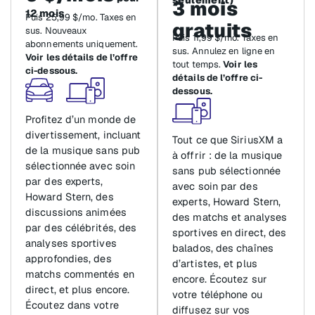
seulement)
3 mois
12 mois
Puis 25,99 $/mo. Taxes en
gratuits
sus. Nouveaux
Puis 11,99 $/mo. Taxes en
abonnements uniquement.
sus. Annulez en ligne en
Voir les détails de l’offre
tout temps.
Voir les
ci-dessous.
détails de l’offre ci-
dessous.
Profitez d’un monde de
divertissement, incluant
Tout ce que SiriusXM a
de la musique sans pub
à offrir : de la musique
sélectionnée avec soin
sans pub sélectionnée
par des experts,
avec soin par des
Howard Stern, des
experts, Howard Stern,
discussions animées
des matchs et analyses
par des célébrités, des
sportives en direct, des
analyses sportives
balados, des chaînes
approfondies, des
d’artistes, et plus
matchs commentés en
encore. Écoutez sur
direct, et plus encore.
votre téléphone ou
Écoutez dans votre
diffusez sur vos