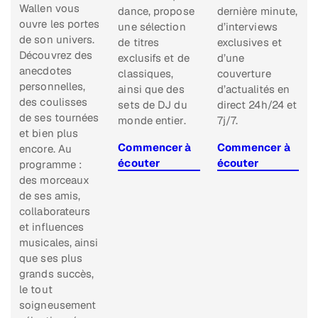
Wallen vous
dance, propose
dernière minute,
ouvre les portes
une sélection
d’interviews
de son univers.
de titres
exclusives et
Découvrez des
exclusifs et de
d’une
anecdotes
classiques,
couverture
personnelles,
ainsi que des
d’actualités en
des coulisses
sets de DJ du
direct 24h/24 et
de ses tournées
monde entier.
7j/7.
et bien plus
Commencer à
Commencer à
encore. Au
écouter
écouter
programme :
des morceaux
de ses amis,
collaborateurs
et influences
musicales, ainsi
que ses plus
grands succès,
le tout
soigneusement