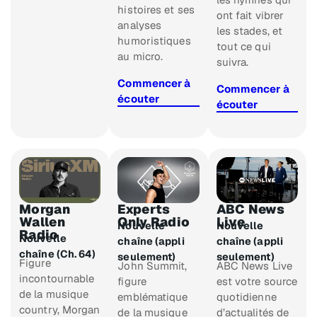
histoires et ses
ont fait vibrer
analyses
les stades, et
humoristiques
tout ce qui
au micro.
suivra.
Commencer à
Commencer à
écouter
écouter
Morgan
Experts
ABC News
Wallen
Only Radio
Live
Nouvelle
Nouvelle
Radio
Nouvelle
chaîne (appli
chaîne (appli
chaîne (Ch. 64)
seulement)
seulement)
Figure
John Summit,
ABC News Live
incontournable
figure
est votre source
de la musique
emblématique
quotidienne
country, Morgan
de la musique
d’actualités de