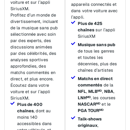
voiture et sur l’appli
appareils connectés et
SiriusXM.
dans votre voiture avec
Profitez d’un monde de
l’appli.
divertissement, incluant
Plus de 425
de la musique sans pub
chaînes
sur l’appli
sélectionnée avec soin
SiriusXM
par des experts, des
Musique sans pub
discussions animées
de tous les genres
par des célébrités, des
et toutes les
analyses sportives
décennies, plus des
approfondies, des
chaînes d’artistes
matchs commentés en
Matchs en direct
direct, et plus encore.
commentés
de la
Écoutez dans votre
NFL
,
MLBᴹᴰ
,
NBA
,
voiture et sur l’appli
LNHᴹᴰ
, les courses
SiriusXM.
NASCARᴹᴰ
et le
Plus de 400
PGA TOURᴹᴰ
chaînes
, dont au
moins 140
Talk-shows
accessibles dans
originaux
,
votre véhicule, et