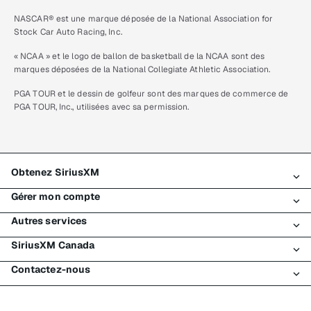
NASCAR® est une marque déposée de la National Association for
Stock Car Auto Racing, Inc.
« NCAA » et le logo de ballon de basketball de la NCAA sont des
marques déposées de la National Collegiate Athletic Association.
PGA TOUR et le dessin de golfeur sont des marques de commerce de
PGA TOUR, Inc., utilisées avec sa permission.
Obtenez SiriusXM
Gérer mon compte
Tous les forfaits
Autres services
Mon essai SiriusXM
Connexion
Mon abonnement
SiriusXM Canada
Enregistrement
Traffic et Travel
Essai gratuit de SiriusXM
Effectuer un paiement
Contactez-nous
Entreprises
À propos de SiriusXM
Magasiner
Transfert de service
Bateaux
Salle de nouvelles
Contacter le Service à la clientèle
Retransmission de signal