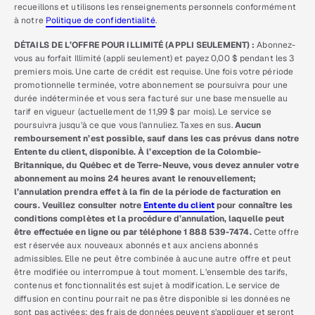
recueillons et utilisons les renseignements personnels conformément
à notre
Politique de confidentialité
.
DÉTAILS DE L’OFFRE POUR ILLIMITÉ (APPLI SEULEMENT) :
Abonnez-
vous au forfait Illimité (appli seulement) et payez 0,00 $ pendant les 3
premiers mois. Une carte de crédit est requise. Une fois votre période
promotionnelle terminée, votre abonnement se poursuivra pour une
durée indéterminée et vous sera facturé sur une base mensuelle au
tarif en vigueur (actuellement de 11,99 $ par mois). Le service se
poursuivra jusqu’à ce que vous l’annuliez. Taxes en sus.
Aucun
remboursement n’est possible, sauf dans les cas prévus dans notre
Entente du client, disponible. À l’exception de la Colombie-
Britannique, du Québec et de Terre-Neuve, vous devez annuler votre
abonnement au moins 24 heures avant le renouvellement;
l’annulation prendra effet à la fin de la période de facturation en
cours. Veuillez consulter notre
Entente du client
pour connaître les
conditions complètes et la procédure d’annulation, laquelle peut
être effectuée en ligne ou par téléphone 1 888 539-7474.
Cette offre
est réservée aux nouveaux abonnés et aux anciens abonnés
admissibles. Elle ne peut être combinée à aucune autre offre et peut
être modifiée ou interrompue à tout moment. L’ensemble des tarifs,
contenus et fonctionnalités est sujet à modification. Le service de
diffusion en continu pourrait ne pas être disponible si les données ne
sont pas activées; des frais de données peuvent s’appliquer et seront