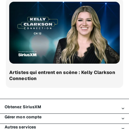
Artistes qui entrent en scène : Kelly Clarkson
Connection
Obtenez SiriusXM
Gérer mon compte
Tous les forfaits
Autres services
Mon essai SiriusXM