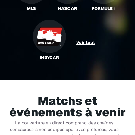
MLS
NASCAR
FORMULE 1
Voir tout
INDYCAR
Matchs et
événements à venir
La couverture en direct comprend des chaînes
consacrées à vos équipes sportives préférées, vous