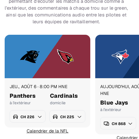
permettant d’écouter les matchs à domicile comme à
l’extérieur, des commentaires à chaque trou sur le green,
ainsi que les communications audio entre les pilotes et
leurs équipes de ravitaillement.
JEU., AOÛT 6 · 8:00 PM HNE
AUJOURD'HUI, AOÛ
HNE
Panthers
Cardinals
Blue Jays
à l'extérieur
domicile
à l'extérieur
CH 226
CH 225
CH 868
Calendrier de la NFL
Calendrier