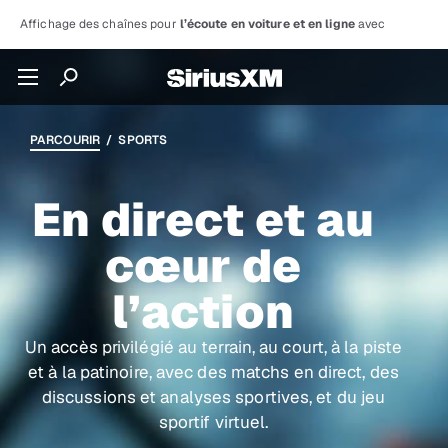
Affichage des chaînes pour
l’écoute en voiture et en ligne
avec
PARCOURIR
/ SPORTS
En direct et au
cœur de
l’action
Un accès privilégié au terrain, au court, à la piste
et à la patinoire, avec des matchs en direct, des
discussions et analyses sportives, et du jeu
sportif virtuel.