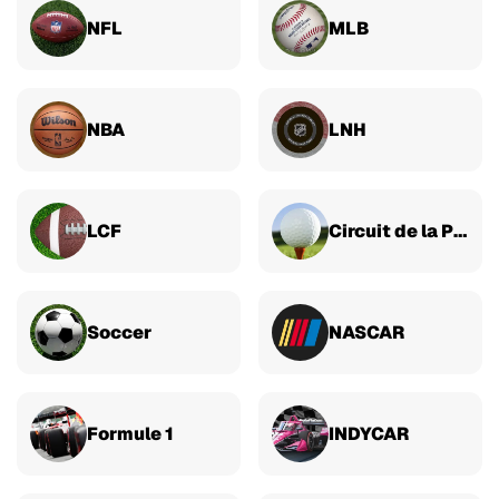
NFL
MLB
NBA
LNH
LCF
Circuit de la PGA
Soccer
NASCAR
Formule 1
INDYCAR