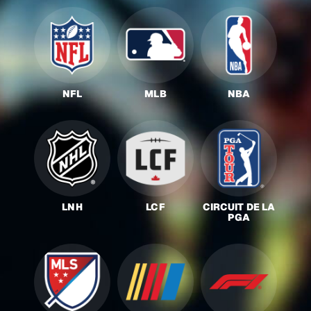
NFL
MLB
NBA
LNH
LCF
CIRCUIT DE LA
PGA