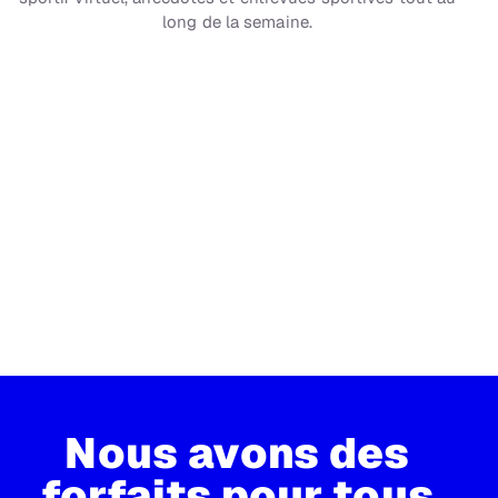
long de la semaine.
CH 89
MLB Network Radio™
Matchs commentés - MLB® 24 h/24
Nous avons des
forfaits pour tous