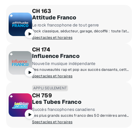
CH 163
Attitude Franco
Le rock francophone de tout genre
Rock classique, séducteur, garage, décoiffé : toute l’attitude du rock sans compromis. Marjo, Jean Leloup, Les Rita Mitsouko, Les Trois Accords… Si c’est du rock francophone, vous l’entendrez ici!
Spectacles et horaires
CH 174
Influence Franco
Nouvelle musique indépendante
Des nouveautés rap et pop aux succès dansants, cette chaîne est la référence en matière de pop urbaine francophone.
Spectacles et horaires
APPLI SEULEMENT
CH 759
Les Tubes Franco
Succès francophones canadiens
Les plus grands succès franco des 50 dernières années.
Spectacles et horaires