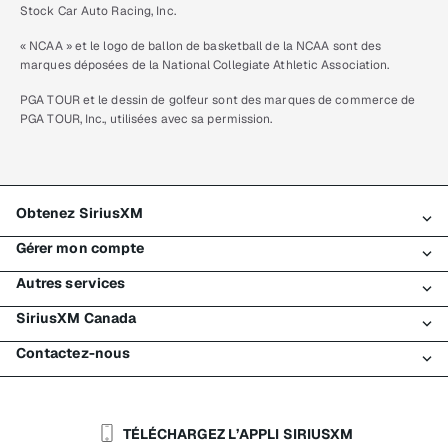
Stock Car Auto Racing, Inc.
« NCAA » et le logo de ballon de basketball de la NCAA sont des
marques déposées de la National Collegiate Athletic Association.
PGA TOUR et le dessin de golfeur sont des marques de commerce de
PGA TOUR, Inc., utilisées avec sa permission.
Obtenez SiriusXM
Gérer mon compte
Tous les forfaits
Autres services
Mon essai SiriusXM
Connexion
Mon abonnement
SiriusXM Canada
Enregistrement
Traffic et Travel
Essai gratuit de SiriusXM
Effectuer un paiement
Contactez-nous
Entreprises
À propos de SiriusXM
Magasiner
Transfert de service
Bateaux
Salle de nouvelles
Contacter le Service à la clientèle
Retransmission de signal
Avions
Carrières
Aide et soutien
TÉLÉCHARGEZ L’APPLI SIRIUSXM
Flottes