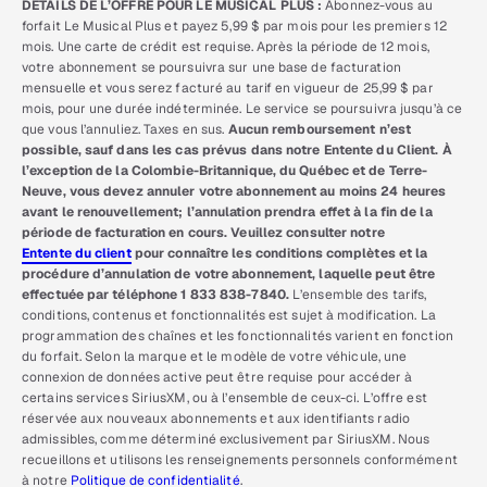
DÉTAILS DE L’OFFRE POUR LE MUSICAL PLUS :
Abonnez-vous au
forfait Le Musical Plus et payez 5,99 $ par mois pour les premiers 12
mois. Une carte de crédit est requise. Après la période de 12 mois,
votre abonnement se poursuivra sur une base de facturation
mensuelle et vous serez facturé au tarif en vigueur de 25,99 $ par
mois, pour une durée indéterminée. Le service se poursuivra jusqu’à ce
que vous l’annuliez. Taxes en sus.
Aucun remboursement n’est
possible, sauf dans les cas prévus dans notre Entente du Client. À
l’exception de la Colombie-Britannique, du Québec et de Terre-
Neuve, vous devez annuler votre abonnement au moins 24 heures
avant le renouvellement; l’annulation prendra effet à la fin de la
période de facturation en cours. Veuillez consulter notre
Entente du client
pour connaître les conditions complètes et la
procédure d’annulation de votre abonnement, laquelle peut être
effectuée par téléphone 1 833 838-7840.
L’ensemble des tarifs,
conditions, contenus et fonctionnalités est sujet à modification. La
programmation des chaînes et les fonctionnalités varient en fonction
du forfait. Selon la marque et le modèle de votre véhicule, une
connexion de données active peut être requise pour accéder à
certains services SiriusXM, ou à l’ensemble de ceux-ci. L’offre est
réservée aux nouveaux abonnements et aux identifiants radio
admissibles, comme déterminé exclusivement par SiriusXM. Nous
recueillons et utilisons les renseignements personnels conformément
à notre
Politique de confidentialité
.