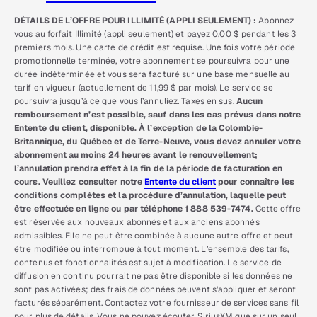
DÉTAILS DE L’OFFRE POUR ILLIMITÉ (APPLI SEULEMENT) :
Abonnez-
vous au forfait Illimité (appli seulement) et payez 0,00 $ pendant les 3
premiers mois. Une carte de crédit est requise. Une fois votre période
promotionnelle terminée, votre abonnement se poursuivra pour une
durée indéterminée et vous sera facturé sur une base mensuelle au
tarif en vigueur (actuellement de 11,99 $ par mois). Le service se
poursuivra jusqu’à ce que vous l’annuliez. Taxes en sus.
Aucun
remboursement n’est possible, sauf dans les cas prévus dans notre
Entente du client, disponible. À l’exception de la Colombie-
Britannique, du Québec et de Terre-Neuve, vous devez annuler votre
abonnement au moins 24 heures avant le renouvellement;
l’annulation prendra effet à la fin de la période de facturation en
cours. Veuillez consulter notre
Entente du client
pour connaître les
conditions complètes et la procédure d’annulation, laquelle peut
être effectuée en ligne ou par téléphone 1 888 539-7474.
Cette offre
est réservée aux nouveaux abonnés et aux anciens abonnés
admissibles. Elle ne peut être combinée à aucune autre offre et peut
être modifiée ou interrompue à tout moment. L’ensemble des tarifs,
contenus et fonctionnalités est sujet à modification. Le service de
diffusion en continu pourrait ne pas être disponible si les données ne
sont pas activées; des frais de données peuvent s’appliquer et seront
facturés séparément. Contactez votre fournisseur de services sans fil
pour plus de détails. Vous ne pouvez écouter SiriusXM que sur un seul