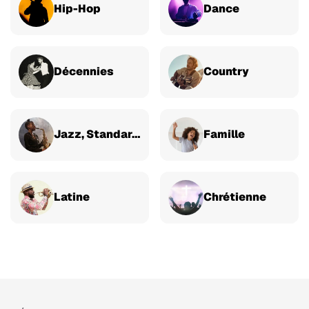
Hip-Hop
Dance
Décennies
Country
Jazz, Standards & Classique
Famille
Latine
Chrétienne