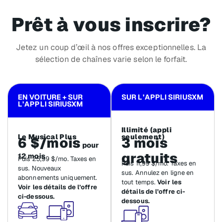
Prêt à vous inscrire?
Jetez un coup d’œil à nos offres exceptionnelles. La
sélection de chaînes varie selon le forfait.
EN VOITURE + SUR
SUR L’APPLI SIRIUSXM
L’APPLI SIRIUSXM
Illimité (appli
Le Musical Plus
seulement)
6 $/mois
3 mois
pour
gratuits
12 mois
Puis 25,99 $/mo. Taxes en
Puis 11,99 $/mo. Taxes en
sus. Nouveaux
sus. Annulez en ligne en
abonnements uniquement.
tout temps.
Voir les
Voir les détails de l’offre
détails de l’offre ci-
ci-dessous.
dessous.