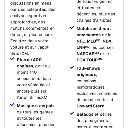
de tous les genres
discussions animées
et toutes les
par des célébrités, des
décennies, plus des
analyses sportives
chaînes d’artistes
approfondies, des
matchs commentés en
Matchs en direct
direct, et plus encore.
commentés
de la
Écoutez dans votre
NFL
,
MLBᴹᴰ
,
NBA
,
voiture et sur l’appli
LNHᴹᴰ
, les courses
SiriusXM.
NASCARᴹᴰ
et le
Plus de 400
PGA TOURᴹᴰ
chaînes
, dont au
Talk-shows
moins 140
originaux
,
accessibles dans
émissions
votre véhicule, et
humoristiques
encore plus sur
exclusives, nouvelles
l’appli SiriusXM
du monde entier et
Musique sans pub
Howard Stern
de tous les genres
Balados
et séries
et toutes les
des plus grands
décennies, plus des
noms, à écouter en