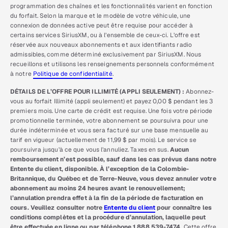
programmation des chaînes et les fonctionnalités varient en fonction
du forfait. Selon la marque et le modèle de votre véhicule, une
connexion de données active peut être requise pour accéder à
certains services SiriusXM, ou à l’ensemble de ceux-ci. L’offre est
réservée aux nouveaux abonnements et aux identifiants radio
admissibles, comme déterminé exclusivement par SiriusXM. Nous
recueillons et utilisons les renseignements personnels conformément
à notre
Politique de confidentialité
.
DÉTAILS DE L’OFFRE POUR ILLIMITÉ (APPLI SEULEMENT) :
Abonnez-
vous au forfait Illimité (appli seulement) et payez 0,00 $ pendant les 3
premiers mois. Une carte de crédit est requise. Une fois votre période
promotionnelle terminée, votre abonnement se poursuivra pour une
durée indéterminée et vous sera facturé sur une base mensuelle au
tarif en vigueur (actuellement de 11,99 $ par mois). Le service se
poursuivra jusqu’à ce que vous l’annuliez. Taxes en sus.
Aucun
remboursement n’est possible, sauf dans les cas prévus dans notre
Entente du client, disponible. À l’exception de la Colombie-
Britannique, du Québec et de Terre-Neuve, vous devez annuler votre
abonnement au moins 24 heures avant le renouvellement;
l’annulation prendra effet à la fin de la période de facturation en
cours. Veuillez consulter notre
Entente du client
pour connaître les
conditions complètes et la procédure d’annulation, laquelle peut
être effectuée en ligne ou par téléphone 1 888 539-7474.
Cette offre