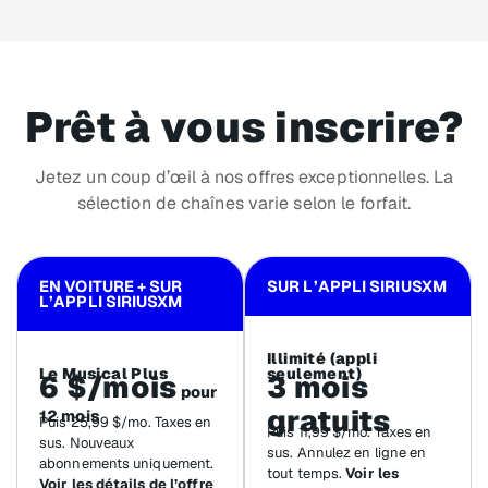
Prêt à vous inscrire?
Jetez un coup d’œil à nos offres exceptionnelles. La
sélection de chaînes varie selon le forfait.
EN VOITURE + SUR
SUR L’APPLI SIRIUSXM
L’APPLI SIRIUSXM
Illimité (appli
Le Musical Plus
seulement)
6 $/mois
3 mois
pour
gratuits
12 mois
Puis 25,99 $/mo. Taxes en
Puis 11,99 $/mo. Taxes en
sus. Nouveaux
sus. Annulez en ligne en
abonnements uniquement.
tout temps.
Voir les
Voir les détails de l’offre