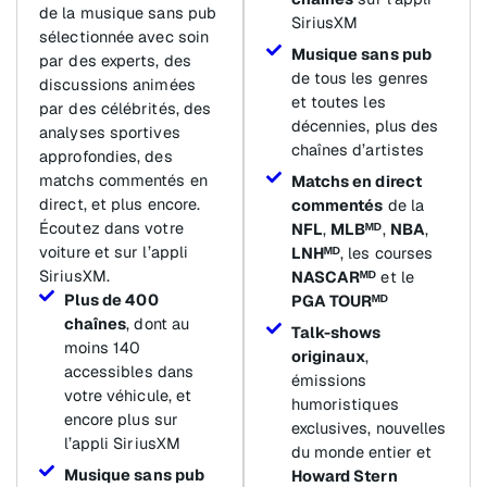
de la musique sans pub
SiriusXM
sélectionnée avec soin
Musique sans pub
par des experts, des
de tous les genres
discussions animées
et toutes les
par des célébrités, des
décennies, plus des
analyses sportives
chaînes d’artistes
approfondies, des
matchs commentés en
Matchs en direct
direct, et plus encore.
commentés
de la
Écoutez dans votre
NFL
,
MLBᴹᴰ
,
NBA
,
voiture et sur l’appli
LNHᴹᴰ
, les courses
SiriusXM.
NASCARᴹᴰ
et le
Plus de 400
PGA TOURᴹᴰ
chaînes
, dont au
Talk-shows
moins 140
originaux
,
accessibles dans
émissions
votre véhicule, et
humoristiques
encore plus sur
exclusives, nouvelles
l’appli SiriusXM
du monde entier et
Musique sans pub
Howard Stern