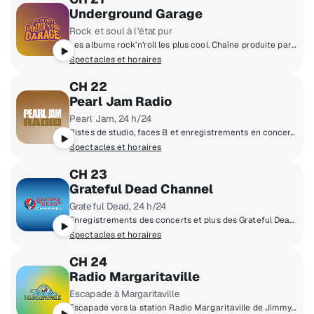
Underground Garage
Rock et soul à l'état pur
Les albums rock’n’roll les plus cool. Chaîne produite par Little Steven.
Spectacles et horaires
CH 22
Pearl Jam Radio
Pearl Jam, 24 h/24
Pistes de studio, faces B et enregistrements en concert de Pearl Jam 24 heures sur 24/ 7 jours sur 7.
Spectacles et horaires
CH 23
Grateful Dead Channel
Grateful Dead, 24 h/24
Enregistrements des concerts et plus des Grateful Dead, en tout temps.
Spectacles et horaires
CH 24
Radio Margaritaville
Escapade à Margaritaville
Escapade vers la station Radio Margaritaville de Jimmy Buffett.