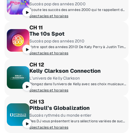
Succès pop des années 2000
Écoute les succès des années 2000 qui te rappellent de bons souvenirs. Pop2K joue toutes les chansons marquantes de la décennie.
Spectacles et horaires
CH 11
The 10s Spot
Succès pop des années 2010
Votre spot des années 2010! De Katy Perry à Justin Timberlake, Rihanna, Fall Out Boy et d'autres! On n'est pas figés dans les années 2010, on aime y rester!
Spectacles et horaires
CH 12
Kelly Clarkson Connection
L’univers de Kelly Clarkson
Plongez dans l’univers de Kelly avec ses choix musicaux, des anecdotes inédites et des rencontres exclusives!
Spectacles et horaires
CH 13
Pitbull’s Globalization
Succès rythmés du monde entier
Des DJ vous présentent leurs sélections variées de succès internationaux, de la pop au hip-hop à la musique dance et latine.
Spectacles et horaires