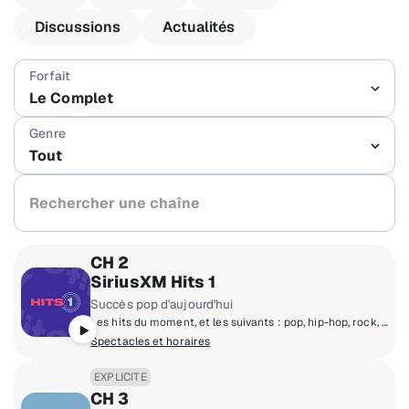
Discussions
Actualités
Le Complet
Tout
Rechercher une chaîne
CH 2
SiriusXM Hits 1
Succès pop d'aujourd'hui
Les hits du moment, et les suivants : pop, hip-hop, rock, rhythm and blues, country et R&B ! Retrouve The Morning Mash Up avec Ryan & Nicole, Mack & Jen en milieu de journée, Tony Fly & Symon en après-midi et Mikey Piff en soirée avec Spyder Harrison et le compte à rebours du week-end de HITS 1.
Spectacles et horaires
EXPLICITE
CH 3