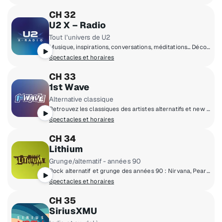
CH 32
U2 X – Radio
Tout l’univers de U2
Musique, inspirations, conversations, méditations... Découvrez le monde de U2, du Northside de Dublin et au-delà.
Spectacles et horaires
CH 33
1st Wave
Alternative classique
Retrouvez les classiques des artistes alternatifs et new wave de la première heure.
Spectacles et horaires
CH 34
Lithium
Grunge/alternatif - années 90
Rock alternatif et grunge des années 90 : Nirvana, Pearl Jam, Green Day, Smashing Pumpkins, Soundgarden, Weezer, Oasis et plus.
Spectacles et horaires
CH 35
SiriusXMU