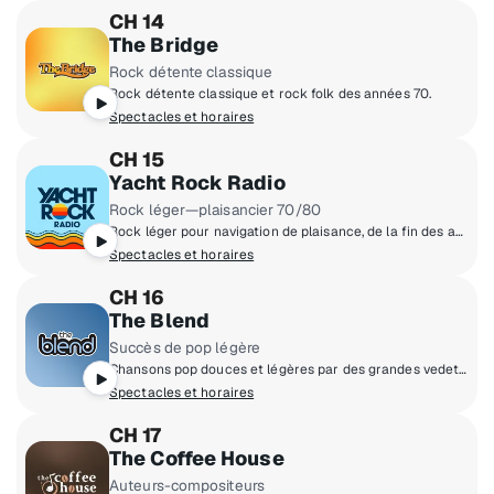
CH 14
The Bridge
Rock détente classique
Rock détente classique et rock folk des années 70.
Spectacles et horaires
CH 15
Yacht Rock Radio
Rock léger—plaisancier 70/80
Rock léger pour navigation de plaisance, de la fin des années 70 au début des années 80… Rien pour faire chavirer le bateau!
Spectacles et horaires
CH 16
The Blend
Succès de pop légère
Chansons pop douces et légères par des grandes vedettes comme Lionel Richie, Elton John et Whitney Houston!
Spectacles et horaires
CH 17
The Coffee House
Auteurs-compositeurs