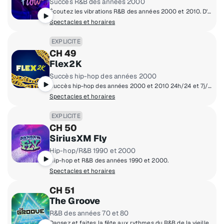
Succès R&B des années 2000
Écoutez les vibrations R&B des années 2000 et 2010. D'Usher à SZA, c'est tous les hits R&B depuis le tournant du millénaire !
Spectacles et horaires
EXPLICITE
CH 49
Flex2K
Succès hip-hop des années 2000
Succès hip-hop des années 2000 et 2010 24h/24 et 7j/7, mettant en vedette certains des plus grands noms du rap.
Spectacles et horaires
EXPLICITE
CH 50
SiriusXM Fly
Hip-hop/R&B 1990 et 2000
Hip-hop et R&B des années 1990 et 2000.
Spectacles et horaires
CH 51
The Groove
R&B des années 70 et 80
Dansez et faites la fête aux rythmes du R&B de la vieille école des séances musicales des années 70 et 80.