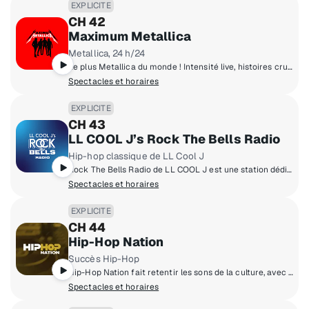
EXPLICITE
CH 42
Maximum Metallica
Metallica, 24 h/24
Le plus Metallica du monde ! Intensité live, histoires crues et feu alimenté par les fans !
Spectacles et horaires
EXPLICITE
CH 43
LL COOL J’s Rock The Bells Radio
Hip-hop classique de LL Cool J
Rock The Bells Radio de LL COOL J est une station dédiée aux amateurs de Hip-Hop qui veulent entendre ce son Hip-Hop classique.
Spectacles et horaires
EXPLICITE
CH 44
Hip-Hop Nation
Succès Hip-Hop
Hip-Hop Nation fait retentir les sons de la culture, avec des succès de Kendrick Lamar, J. Cole, 21 Savage, Drake, Cardi B et +.
Spectacles et horaires