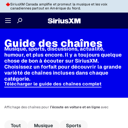
SiriusXM Canada amplifie et promeut la musique et les voix
canadiennes partout en Amérique du Nord.
Guide des chaînes
Musique, sports, discussions, actualité,
humour, et plus encore. Il y a toujours quelque
chose de bon à écouter sur SiriusXM.
Choisissez un forfait pour découvrir la grande
variété de chaînes incluses dans chaque
catégorie.
Télécharger le guide des chaînes complet
Affichage des chaînes pour
l’écoute en voiture et en ligne
avec
Tout
Musique
Sports