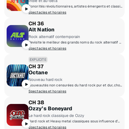
Indie et au-delà
Sonorités révolutionnaires, artistes émergents et classiques de la musique indépendante.
Spectacles et horaires
CH 36
Alt Nation
Rock alternatif contemporain
Revisite le meilleur des grands noms du rock alternatif contemporain et sois le premier à découvrir les nouveautés du milieu!
Spectacles et horaires
EXPLICITE
CH 37
Octane
Nouveau hard rock
Nouveautés non censurées du hard rock pur et dur, choisies pour les vrais fans!
Spectacles et horaires
CH 38
Ozzy’s Boneyard
Le hard rock classique de Ozzy
Hard rock et Heavy metal classiques sous influence d'Ozzy Osbourne.
Spectacles et horaires