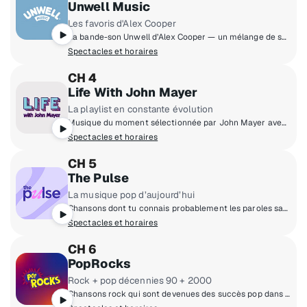
Unwell Music
Les favoris d'Alex Cooper
La bande-son Unwell d’Alex Cooper — un mélange de ses coups de cœur de jeunesse et de ses obsessions musicales du moment.
Spectacles et horaires
CH 4
Life With John Mayer
La playlist en constante évolution
Musique du moment sélectionnée par John Mayer avec des chansons exclusives, des commentaires et des morceaux de sa collection.
Spectacles et horaires
CH 5
The Pulse
La musique pop d’aujourd’hui
Chansons dont tu connais probablement les paroles sans même le savoir. Écoute TA musique pop sur The Pulse.
Spectacles et horaires
CH 6
PopRocks
Rock + pop décennies 90 + 2000
Chansons rock qui sont devenues des succès pop dans les années 1990 et 2000.