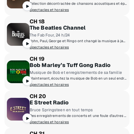
Sélection décontractée de chansons acoustiques et épurées.
Spectacles et horaires
CH 18
The Beatles Channel
The Fab Four, 24 h/24
John, Paul, George et Ringo ont changé la musique à jamais. Chansons, histoires, influences, héritage des Beatles – 24 h/24!
Spectacles et horaires
CH 19
Bob Marley’s Tuff Gong Radio
Musique de Bob et enregistrements de sa famille
Maintenant, écoutez la musique de Bob en un seul endroit – incluant des perles rares, des enregistrements de sa famille et de la musique de Tuff Gong.
Spectacles et horaires
CH 20
E Street Radio
Bruce Springsteen en tout temps
Des enregistrements de concerts et une foule d’autres contenus de Bruce Springsteen, 24 heures sur 24, 7 jours sur 7.
Spectacles et horaires
CH 21