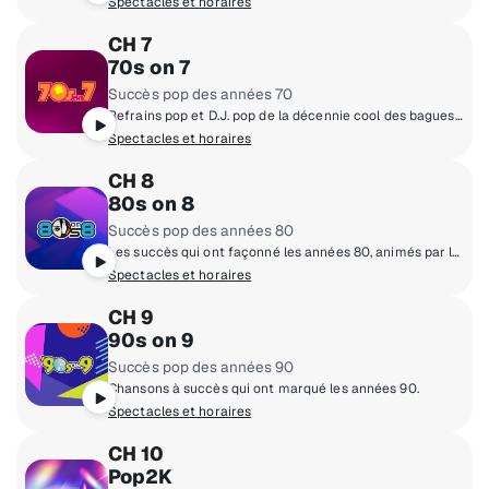
Spectacles et horaires
CH 7
70s on 7
Succès pop des années 70
Refrains pop et D.J. pop de la décennie cool des bagues en pierre de lune, du disco et des pantalons pattes d'éléphant!
Spectacles et horaires
CH 8
80s on 8
Succès pop des années 80
Les succès qui ont façonné les années 80, animés par les VJ originaux de MTV Mark Goodman, Nina Blackwood, Alan Hunter et Quinn.
Spectacles et horaires
CH 9
90s on 9
Succès pop des années 90
Chansons à succès qui ont marqué les années 90.
Spectacles et horaires
CH 10
Pop2K