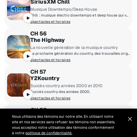
SiriusXM Chill
Musique Downtempo/Deep House
Chill : musique électro downtempo et deep house qui vous emporte ailleurs vers un bord de piscine relaxant ou un hôtel chic.
Spectacles et horaires
CH 56
The Highway
La nouvelle génération de la musique country
La prochaine génération du country, des trouvailles originales aux toutes nouvelles chansons des pointures du milieu.
Spectacles et horaires
CH 57
Y2Kountry
Succès country années 2000 et 2010
Succès country des années 2000.
Spectacles et horaires
CH 58
Prime Country
Nous utilisons des témoins sur notre site. En utilisant notre
site et nos services sans refuser les témoins non essentiels,
Succès country, années 80/90
vous acceptez notre utilisation des témoins conformément
Succès country des années 80 et 90.
à notre
politique de confidentialité.
Spectacles et horaires