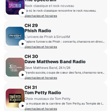
Rock classique et rock nouveau
Là où le rock classique rencontre le rock nouveau.
Spectacles et horaires
CH 29
Phish Radio
L’univers de Phish à SiriusXM
Explore l’univers de Phish : concerts, chansons en direct, remarques du groupe et l’émission ‘Ask Trey’ de Trey Anastasio
Spectacles et horaires
CH 30
Dave Matthews Band Radio
Dave Matthews Band, 24 h/24
Grands succès, coups de cœur des fans, chansons rares, prestations en direct et artistes préférés du Dave Matthews Band
Spectacles et horaires
CH 31
Tom Petty Radio
Choix musicaux de Tom Petty
La musique de la carrière de Tom Petty, au Temple de la renommée du rock and roll, plus Buried Treasure, l'émission acclamée.
Spectacles et horaires