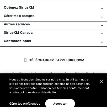
Obtenez SiriusXM
Gérer mon compte
Tous les forfaits
Autres services
Mon essai SiriusXM
Connexion
Mon abonnement
SiriusXM Canada
Enregistrement
Traffic et Travel
Essai gratuit de SiriusXM
Effectuer un paiement
Contactez-nous
Entreprises
À propos de SiriusXM
Magasiner
Transfert de service
Bateaux
Salle de nouvelles
Contacter le Service à la clientèle
Retransmission de signal
Avions
Carrières
Aide et soutien
TÉLÉCHARGEZ L’APPLI SIRIUSXM
Flottes
Blogue SiriusXM
SiriusXM É.-U.
Accessibilité
Conditions générales
Politique de confidentialité
|
|
Rapports
Conditions d'utilisation du site
|
Nous utilisons des témoins sur notre site. En utilisant notre
site et nos services sans refuser les témoins non essentiels,
Paramètres des témoins
vous acceptez notre utilisation des témoins conformément
©
2026
Sirius XM Canada Inc.
à notre
politique de confidentialité.
Gérer les préférences
Accepter