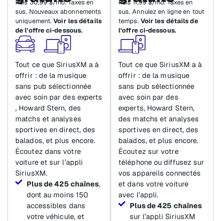
Puis 30,99 $/mo. Taxes en
Puis 11,99 $/mo. Taxes en
sus. Nouveaux abonnements
sus. Annulez en ligne en tout
uniquement.
Voir les détails
temps.
Voir les détails de
de l’offre ci-dessous.
l’offre ci-dessous.
Tout ce que SiriusXM a à
Tout ce que SiriusXM a à
offrir : de la musique
offrir : de la musique
sans pub sélectionnée
sans pub sélectionnée
avec soin par des experts
avec soin par des
, Howard Stern, des
experts, Howard Stern,
matchs et analyses
des matchs et analyses
sportives en direct, des
sportives en direct, des
balados, et plus encore.
balados, et plus encore.
Écoutez dans votre
Écoutez sur votre
voiture et sur l’appli
téléphone ou diffusez sur
SiriusXM.
vos appareils connectés
Plus de 425 chaînes
,
et dans votre voiture
dont au moins 150
avec l’appli.
accessibles dans
Plus de 425 chaînes
votre véhicule, et
sur l’appli SiriusXM