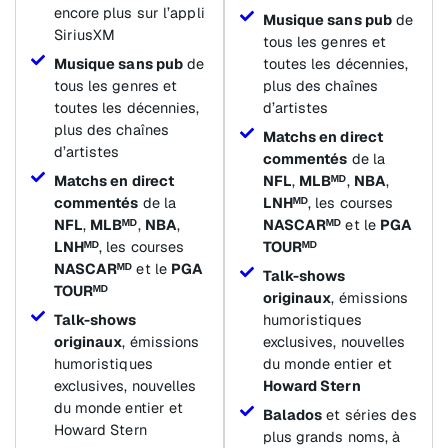
encore plus sur l’appli
Musique sans pub
de
SiriusXM
tous les genres et
Musique sans pub
de
toutes les décennies,
tous les genres et
plus des chaînes
toutes les décennies,
d’artistes
plus des chaînes
Matchs en direct
d’artistes
commentés
de la
Matchs en direct
NFL
,
MLBᴹᴰ
,
NBA
,
commentés
de la
LNHᴹᴰ
, les courses
NFL
,
MLBᴹᴰ
,
NBA
,
NASCARᴹᴰ
et le
PGA
LNHᴹᴰ
, les courses
TOURᴹᴰ
NASCARᴹᴰ
et le
PGA
Talk-shows
TOURᴹᴰ
originaux
, émissions
Talk-shows
humoristiques
originaux
, émissions
exclusives, nouvelles
humoristiques
du monde entier et
exclusives, nouvelles
Howard Stern
du monde entier et
Balados
et séries des
Howard Stern
plus grands noms, à