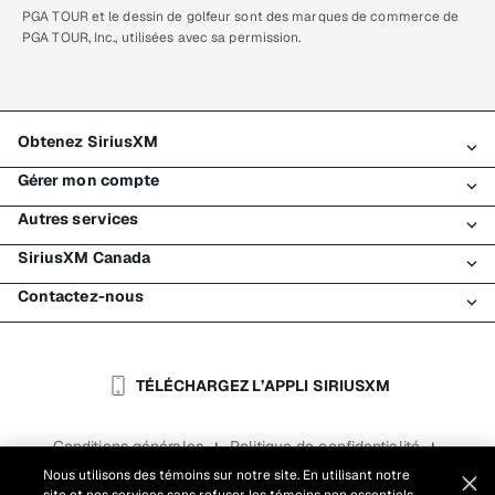
PGA TOUR et le dessin de golfeur sont des marques de commerce de
PGA TOUR, Inc., utilisées avec sa permission.
Obtenez SiriusXM
Gérer mon compte
Tous les forfaits
Autres services
Mon essai SiriusXM
Connexion
Mon abonnement
SiriusXM Canada
Enregistrement
Traffic et Travel
Essai gratuit de SiriusXM
Effectuer un paiement
Contactez-nous
Entreprises
À propos de SiriusXM
Magasiner
Transfert de service
Bateaux
Salle de nouvelles
Contacter le Service à la clientèle
Retransmission de signal
Avions
Carrières
Aide et soutien
TÉLÉCHARGEZ L’APPLI SIRIUSXM
Flottes
Blogue SiriusXM
SiriusXM É.-U.
Accessibilité
Conditions générales
Politique de confidentialité
|
|
Rapports
Conditions d'utilisation du site
|
Nous utilisons des témoins sur notre site. En utilisant notre