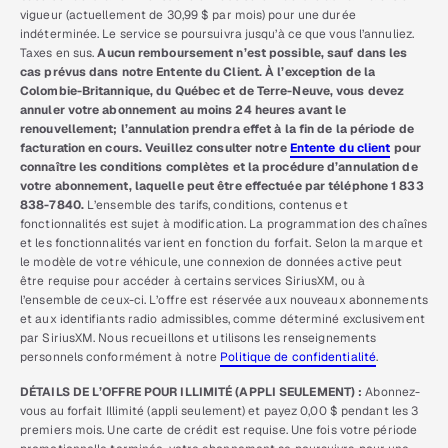
vigueur (actuellement de 30,99 $ par mois) pour une durée
indéterminée. Le service se poursuivra jusqu’à ce que vous l’annuliez.
Taxes en sus.
Aucun remboursement n’est possible, sauf dans les
cas prévus dans notre Entente du Client. À l’exception de la
Colombie-Britannique, du Québec et de Terre-Neuve, vous devez
annuler votre abonnement au moins 24 heures avant le
renouvellement; l’annulation prendra effet à la fin de la période de
facturation en cours. Veuillez consulter notre
Entente du client
pour
connaître les conditions complètes et la procédure d’annulation de
votre abonnement, laquelle peut être effectuée par téléphone 1 833
838-7840.
L’ensemble des tarifs, conditions, contenus et
fonctionnalités est sujet à modification. La programmation des chaînes
et les fonctionnalités varient en fonction du forfait. Selon la marque et
le modèle de votre véhicule, une connexion de données active peut
être requise pour accéder à certains services SiriusXM, ou à
l’ensemble de ceux-ci. L’offre est réservée aux nouveaux abonnements
et aux identifiants radio admissibles, comme déterminé exclusivement
par SiriusXM. Nous recueillons et utilisons les renseignements
personnels conformément à notre
Politique de confidentialité
.
DÉTAILS DE L’OFFRE POUR ILLIMITÉ (APPLI SEULEMENT) :
Abonnez-
vous au forfait Illimité (appli seulement) et payez 0,00 $ pendant les 3
premiers mois. Une carte de crédit est requise. Une fois votre période