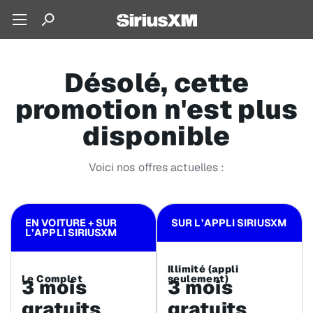
Désolé, cette
promotion n'est plus
disponible
Voici nos offres actuelles :
EN VOITURE + SUR
SUR L’APPLI SIRIUSXM
L’APPLI SIRIUSXM
Illimité (appli
Le Complet
seulement)
3 mois
3 mois
gratuits
gratuits