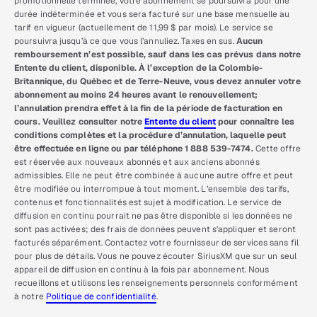
promotionnelle terminée, votre abonnement se poursuivra pour une
durée indéterminée et vous sera facturé sur une base mensuelle au
tarif en vigueur (actuellement de 11,99 $ par mois). Le service se
poursuivra jusqu’à ce que vous l’annuliez. Taxes en sus.
Aucun
remboursement n’est possible, sauf dans les cas prévus dans notre
Entente du client, disponible. À l’exception de la Colombie-
Britannique, du Québec et de Terre-Neuve, vous devez annuler votre
abonnement au moins 24 heures avant le renouvellement;
l’annulation prendra effet à la fin de la période de facturation en
cours. Veuillez consulter notre
Entente du client
pour connaître les
conditions complètes et la procédure d’annulation, laquelle peut
être effectuée en ligne ou par téléphone 1 888 539-7474.
Cette offre
est réservée aux nouveaux abonnés et aux anciens abonnés
admissibles. Elle ne peut être combinée à aucune autre offre et peut
être modifiée ou interrompue à tout moment. L’ensemble des tarifs,
contenus et fonctionnalités est sujet à modification. Le service de
diffusion en continu pourrait ne pas être disponible si les données ne
sont pas activées; des frais de données peuvent s’appliquer et seront
facturés séparément. Contactez votre fournisseur de services sans fil
pour plus de détails. Vous ne pouvez écouter SiriusXM que sur un seul
appareil de diffusion en continu à la fois par abonnement. Nous
recueillons et utilisons les renseignements personnels conformément
à notre
Politique de confidentialité
.