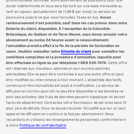
promotionnelle terminée, votre abonnement se poursuivra pour une
durée indéterminée et vous sera facturé sur une base mensuelle au
tarif en vigueur (actuellement de 11,99 $ par mois). Le service se
poursuivra jusqu’à ce que vous l’annuliez. Taxes en sus.
Aucun
remboursement n’est possible, sauf dans les cas prévus dans notre
Entente du client, disponible. À l’exception de la Colombie-
Britannique, du Québec et de Terre-Neuve, vous devez annuler votre
abonnement au moins 24 heures avant le renouvellement;
l’annulation prendra effet à la fin de la période de facturation en
cours. Veuillez consulter notre
Entente du client
pour connaître les
conditions complètes et la procédure d’annulation, laquelle peut
être effectuée en ligne ou par téléphone 1 888 539-7474.
Cette offre
est réservée aux nouveaux abonnés et aux anciens abonnés
admissibles. Elle ne peut être combinée à aucune autre offre et peut
être modifiée ou interrompue à tout moment. L’ensemble des tarifs,
contenus et fonctionnalités est sujet à modification. Le service de
diffusion en continu pourrait ne pas être disponible si les données ne
sont pas activées; des frais de données peuvent s’appliquer et seront
facturés séparément. Contactez votre fournisseur de services sans fil
pour plus de détails. Vous ne pouvez écouter SiriusXM que sur un seul
appareil de diffusion en continu à la fois par abonnement. Nous
recueillons et utilisons les renseignements personnels conformément
à notre
Politique de confidentialité
.