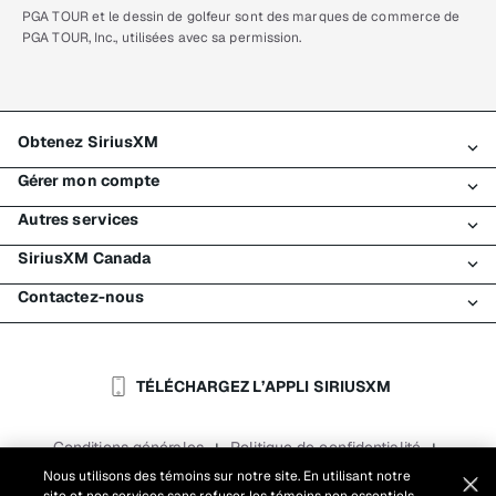
PGA TOUR et le dessin de golfeur sont des marques de commerce de
PGA TOUR, Inc., utilisées avec sa permission.
Obtenez SiriusXM
Gérer mon compte
Tous les forfaits
Autres services
Mon essai SiriusXM
Connexion
Mon abonnement
SiriusXM Canada
Enregistrement
Traffic et Travel
Essai gratuit de SiriusXM
Effectuer un paiement
Contactez-nous
Entreprises
À propos de SiriusXM
Magasiner
Transfert de service
Bateaux
Salle de nouvelles
Contacter le Service à la clientèle
Retransmission de signal
Avions
Carrières
Aide et soutien
TÉLÉCHARGEZ L’APPLI SIRIUSXM
Flottes
Blogue SiriusXM
SiriusXM É.-U.
Accessibilité
Conditions générales
Politique de confidentialité
|
|
Rapports
Conditions d'utilisation du site
|
Nous utilisons des témoins sur notre site. En utilisant notre