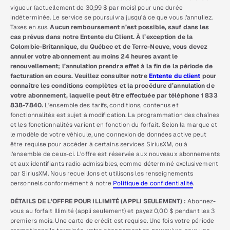
vigueur (actuellement de 30,99 $ par mois) pour une durée
indéterminée. Le service se poursuivra jusqu’à ce que vous l’annuliez.
Taxes en sus.
Aucun remboursement n’est possible, sauf dans les
cas prévus dans notre Entente du Client. À l’exception de la
Colombie-Britannique, du Québec et de Terre-Neuve, vous devez
annuler votre abonnement au moins 24 heures avant le
renouvellement; l’annulation prendra effet à la fin de la période de
facturation en cours. Veuillez consulter notre
Entente du client
pour
connaître les conditions complètes et la procédure d’annulation de
votre abonnement, laquelle peut être effectuée par téléphone 1 833
838-7840.
L’ensemble des tarifs, conditions, contenus et
fonctionnalités est sujet à modification. La programmation des chaînes
et les fonctionnalités varient en fonction du forfait. Selon la marque et
le modèle de votre véhicule, une connexion de données active peut
être requise pour accéder à certains services SiriusXM, ou à
l’ensemble de ceux-ci. L’offre est réservée aux nouveaux abonnements
et aux identifiants radio admissibles, comme déterminé exclusivement
par SiriusXM. Nous recueillons et utilisons les renseignements
personnels conformément à notre
Politique de confidentialité
.
DÉTAILS DE L’OFFRE POUR ILLIMITÉ (APPLI SEULEMENT) :
Abonnez-
vous au forfait Illimité (appli seulement) et payez 0,00 $ pendant les 3
premiers mois. Une carte de crédit est requise. Une fois votre période