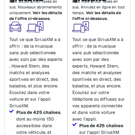
Puis 30,99 $/mo. Taxes en
Puis 11,99 $/mo. Taxes en
sus. Nouveaux abonnements
sus. Annulez en ligne en tout
uniquement.
Voir les détails
temps.
Voir les détails de
de l’offre ci-dessous.
l’offre ci-dessous.
Tout ce que SiriusXM a à
Tout ce que SiriusXM a à
offrir : de la musique
offrir : de la musique
sans pub sélectionnée
sans pub sélectionnée
avec soin par des experts
avec soin par des
, Howard Stern, des
experts, Howard Stern,
matchs et analyses
des matchs et analyses
sportives en direct, des
sportives en direct, des
balados, et plus encore.
balados, et plus encore.
Écoutez dans votre
Écoutez sur votre
voiture et sur l’appli
téléphone ou diffusez sur
SiriusXM.
vos appareils connectés
Plus de 425 chaînes
,
et dans votre voiture
dont au moins 150
avec l’appli.
accessibles dans
Plus de 425 chaînes
votre véhicule, et
sur l’appli SiriusXM