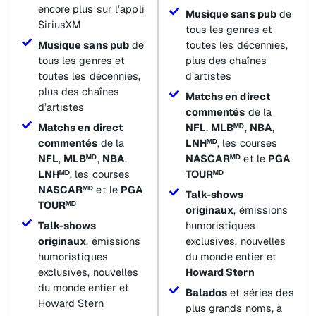
encore plus sur l’appli
Musique sans pub
de
SiriusXM
tous les genres et
Musique sans pub
de
toutes les décennies,
tous les genres et
plus des chaînes
toutes les décennies,
d’artistes
plus des chaînes
Matchs en direct
d’artistes
commentés
de la
Matchs en direct
NFL
,
MLBᴹᴰ
,
NBA
,
commentés
de la
LNHᴹᴰ
, les courses
NFL
,
MLBᴹᴰ
,
NBA
,
NASCARᴹᴰ
et le
PGA
LNHᴹᴰ
, les courses
TOURᴹᴰ
NASCARᴹᴰ
et le
PGA
Talk-shows
TOURᴹᴰ
originaux
, émissions
Talk-shows
humoristiques
originaux
, émissions
exclusives, nouvelles
humoristiques
du monde entier et
exclusives, nouvelles
Howard Stern
du monde entier et
Balados
et séries des
Howard Stern
plus grands noms, à