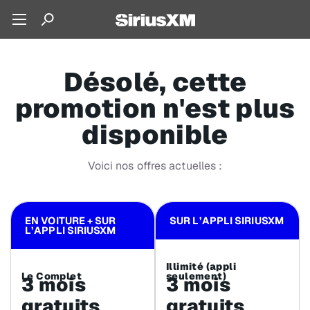
Désolé, cette
promotion n'est plus
disponible
Voici nos offres actuelles :
EN VOITURE + SUR
SUR L’APPLI SIRIUSXM
L’APPLI SIRIUSXM
Illimité (appli
Le Complet
seulement)
3 mois
3 mois
gratuits
gratuits