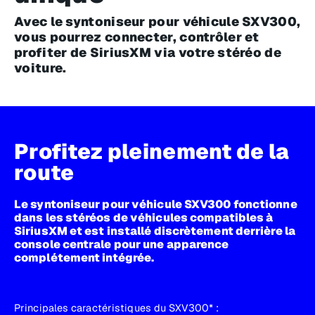
Avec le syntoniseur pour véhicule SXV300,
vous pourrez connecter, contrôler et
profiter de SiriusXM via votre stéréo de
voiture.
Profitez pleinement de la
route
Le syntoniseur pour véhicule SXV300 fonctionne
dans les stéréos de véhicules compatibles à
SiriusXM et est installé discrètement derrière la
console centrale pour une apparence
complétement intégrée.
Principales caractéristiques du SXV300* :