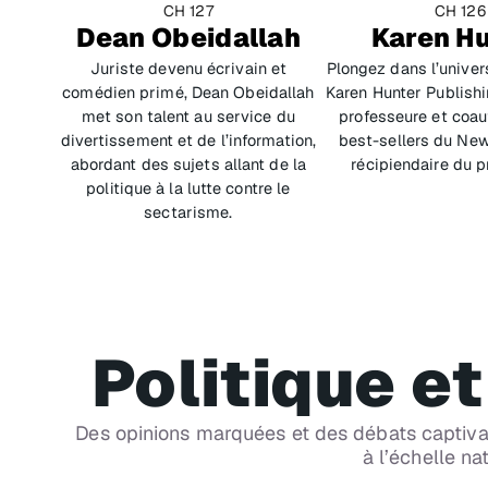
CH 127
CH 126
Dean Obeidallah
Karen H
Juriste devenu écrivain et
Plongez dans l’univer
comédien primé, Dean Obeidallah
Karen Hunter Publishin
met son talent au service du
professeure et coau
divertissement et de l’information,
best-sellers du
New
abordant des sujets allant de la
récipiendaire du pr
politique à la lutte contre le
sectarisme.
Politique et
CH 127
Des opinions marquées et des débats captivan
SiriusXM Progress
à l’échelle na
Propos de progressistes