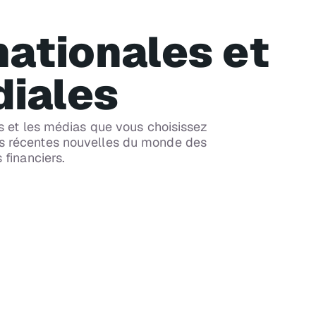
nationales et
iales
rs et les médias que vous choisissez
lus récentes nouvelles du monde des
CH 118
MS Now
 financiers.
Diffusion simultanée MS NOW