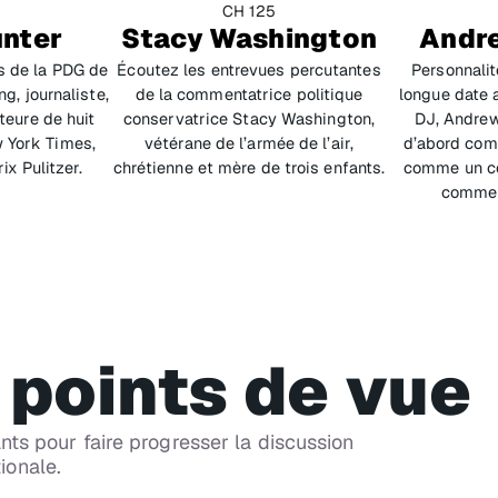
CH 125
unter
Stacy Washington
Andr
s de la PDG de
Écoutez les entrevues percutantes
Personnali
g, journaliste,
de la commentatrice politique
longue date
teure de huit
conservatrice Stacy Washington,
DJ, Andrew
 York Times
,
vétérane de l’armée de l’air,
d’abord com
ix Pulitzer.
chrétienne et mère de trois enfants.
comme un co
comme u
 points de vue
CH 124
ts pour faire progresser la discussion
POTUS Politics
tionale.
Propos politiques sans filtre