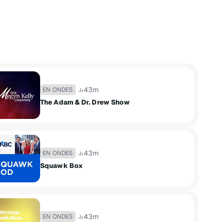
43m
EN ONDES
The Adam & Dr. Drew Show
43m
EN ONDES
Squawk Box
43m
EN ONDES