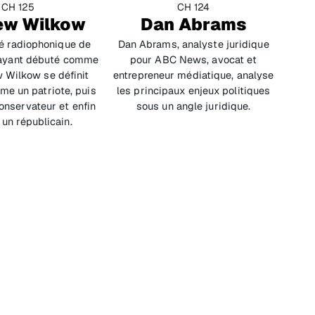
CH 125
CH 124
ew Wilkow
Dan Abrams
té radiophonique de
Dan Abrams, analyste juridique
 ayant débuté comme
pour ABC News, avocat et
 Wilkow se définit
entrepreneur médiatique, analyse
me un patriote, puis
les principaux enjeux politiques
nservateur et enfin
sous un angle juridique.
n républicain.
CH 125
SiriusXM Patriot
Propos de conservateurs