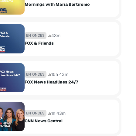
Mornings with Maria Bartiromo
43m
EN ONDES
FOX & Friends
15h 43m
EN ONDES
FOX News Headlines 24/7
1h 43m
EN ONDES
CNN News Central