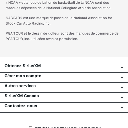
« NCAA » et le logo de ballon de basketball de la NCAA sont des
marques déposées de la National Collegiate Athletic Association
NASCAR® est une marque déposée de la National Association for
Stock Car Auto Racing, Inc.
PGA TOUR et le dessin de golfeur sont des marques de commerce de
PGA TOUR, Inc., utilisées avec sa permission.
Obtenez SiriusXM
Gérer mon compte
Tous les forfaits
Autres services
Mon essai SiriusXM
Connexion
Mon abonnement
SiriusXM Canada
Enregistrement
Traffic et Travel
Essai gratuit de SiriusXM
Effectuer un paiement
Contactez-nous
Entreprises
À propos de SiriusXM
Magasiner
Transfert de service
Bateaux
Salle de nouvelles
Contacter le Service à la clientèle
Retransmission de signal
Avions
Carrières
Aide et soutien