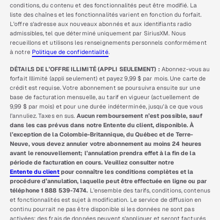
conditions, du contenu et des fonctionnalités peut être modifié. La
liste des chaînes et les fonctionnalités varient en fonction du forfait.
L’offre s’adresse aux nouveaux abonnés et aux identifiants radio
admissibles, tel que déterminé uniquement par SiriusXM. Nous
recueillons et utilisons les renseignements personnels conformément
à notre
Politique de confidentialité
.
DÉTAILS DE L’OFFRE ILLIMITÉ (APPLI SEULEMENT) :
Abonnez-vous au
forfait Illimité (appli seulement) et payez 9,99 $ par mois. Une carte de
crédit est requise. Votre abonnement se poursuivra ensuite sur une
base de facturation mensuelle, au tarif en vigueur (actuellement de
9,99 $ par mois) et pour une durée indéterminée, jusqu’à ce que vous
l’annuliez. Taxes en sus.
Aucun remboursement n’est possible, sauf
dans les cas prévus dans notre Entente du client, disponible. À
l’exception de la Colombie-Britannique, du Québec et de Terre-
Neuve, vous devez annuler votre abonnement au moins 24 heures
avant le renouvellement; l’annulation prendra effet à la fin de la
période de facturation en cours. Veuillez consulter notre
Entente du client
pour connaître les conditions complètes et la
procédure d’annulation, laquelle peut être effectuée en ligne ou par
téléphone 1 888 539-7474.
L’ensemble des tarifs, conditions, contenus
et fonctionnalités est sujet à modification. Le service de diffusion en
continu pourrait ne pas être disponible si les données ne sont pas
activées; des frais de données peuvent s’appliquer et seront facturés