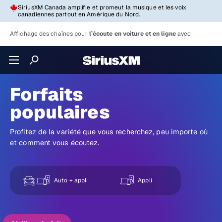
SiriusXM Canada amplifie et promeut la musique et les voix
canadiennes partout en Amérique du Nord.
Affichage des chaînes pour
l’écoute en voiture et en ligne
avec
Forfaits
populaires
Profitez de la variété que vous recherchez, peu importe où
et comment vous écoutez.
Auto + appli
Appli