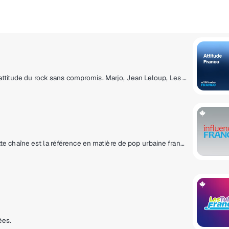
Rock classique, séducteur, garage, décoiffé : toute l’attitude du rock sans compromis. Marjo, Jean Leloup, Les Rita Mitsouko, Les Trois Accords… Si c’est du rock francophone, vous l’entendrez ici!
Des nouveautés rap et pop aux succès dansants, cette chaîne est la référence en matière de pop urbaine francophone.
ées.