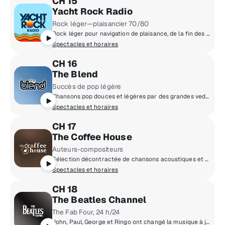
CH 15
Yacht Rock Radio
Rock léger—plaisancier 70/80
Rock léger pour navigation de plaisance, de la fin des années 70 au début des années 80… Rien pour faire chavirer le bateau!
Spectacles et horaires
CH 16
The Blend
Succès de pop légère
Chansons pop douces et légères par des grandes vedettes comme Lionel Richie, Elton John et Whitney Houston!
Spectacles et horaires
CH 17
The Coffee House
Auteurs-compositeurs
Sélection décontractée de chansons acoustiques et épurées.
Spectacles et horaires
CH 18
The Beatles Channel
The Fab Four, 24 h/24
John, Paul, George et Ringo ont changé la musique à jamais. Chansons, histoires, influences, héritage des Beatles – 24 h/24!