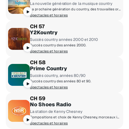
La nouvelle génération de la musique country
La prochaine génération du country, des trouvailles originales aux toutes nouvelles chansons des pointures du milieu.
Spectacles et horaires
CH 57
Y2Kountry
Succès country années 2000 et 2010
Succès country des années 2000.
Spectacles et horaires
CH 58
Prime Country
Succès country, années 80/90
Succès country des années 80 et 90.
Spectacles et horaires
CH 59
No Shoes Radio
La station de Kenny Chesney
Compositions et choix de Kenny Chesney, morceaux inédits, concerts en direct, moments intimes et visites à l'improviste.
Spectacles et horaires