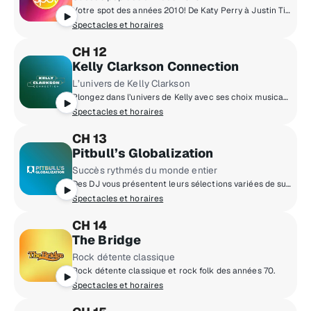
Votre spot des années 2010! De Katy Perry à Justin Timberlake, Rihanna, Fall Out Boy et d'autres! On n'est pas figés dans les années 2010, on aime y rester!
Spectacles et horaires
CH 12
Kelly Clarkson Connection
L’univers de Kelly Clarkson
Plongez dans l’univers de Kelly avec ses choix musicaux, des anecdotes inédites et des rencontres exclusives!
Spectacles et horaires
CH 13
Pitbull’s Globalization
Succès rythmés du monde entier
Des DJ vous présentent leurs sélections variées de succès internationaux, de la pop au hip-hop à la musique dance et latine.
Spectacles et horaires
CH 14
The Bridge
Rock détente classique
Rock détente classique et rock folk des années 70.
Spectacles et horaires