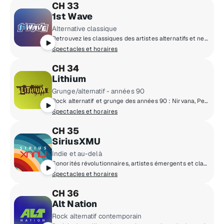
CH 33
1st Wave
Alternative classique
Retrouvez les classiques des artistes alternatifs et new wave de la première heure.
Spectacles et horaires
CH 34
Lithium
Grunge/alternatif - années 90
Rock alternatif et grunge des années 90 : Nirvana, Pearl Jam, Green Day, Smashing Pumpkins, Soundgarden, Weezer, Oasis et plus.
Spectacles et horaires
CH 35
SiriusXMU
Indie et au-delà
Sonorités révolutionnaires, artistes émergents et classiques de la musique indépendante.
Spectacles et horaires
CH 36
Alt Nation
Rock alternatif contemporain