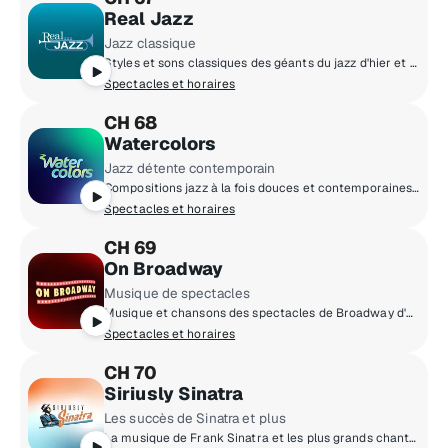
Real Jazz
Jazz classique
Styles et sons classiques des géants du jazz d'hier et d'aujourd'hui.
Spectacles et horaires
CH 68
Watercolors
Jazz détente contemporain
Compositions jazz à la fois douces et contemporaines. C’est de l’art pour les oreilles!
Spectacles et horaires
CH 69
On Broadway
Musique de spectacles
Musique et chansons des spectacles de Broadway d'hier et d'aujourd'hui.
Spectacles et horaires
CH 70
Siriusly Sinatra
Les succès de Sinatra et plus
La musique de Frank Sinatra et les plus grands chanteurs de tous les temps.