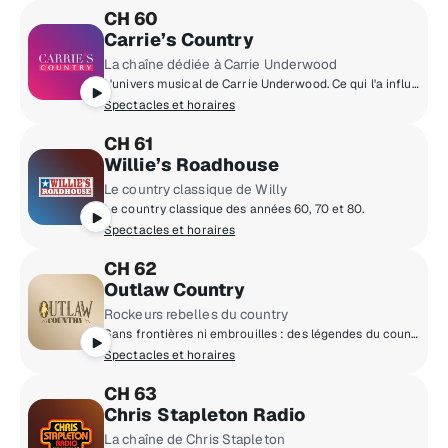
CH 60
Carrie’s Country
La chaîne dédiée à Carrie Underwood
L'univers musical de Carrie Underwood. Ce qui l'a influencé, ses morceaux préférés, bref, tout ce qu'elle aime.
Spectacles et horaires
CH 61
Willie’s Roadhouse
Le country classique de Willy
Le country classique des années 60, 70 et 80.
Spectacles et horaires
CH 62
Outlaw Country
Rockeurs rebelles du country
Sans frontières ni embrouilles : des légendes du country aux artistes émergents qui refusent de se plier aux règles.
Spectacles et horaires
CH 63
Chris Stapleton Radio
La chaîne de Chris Stapleton