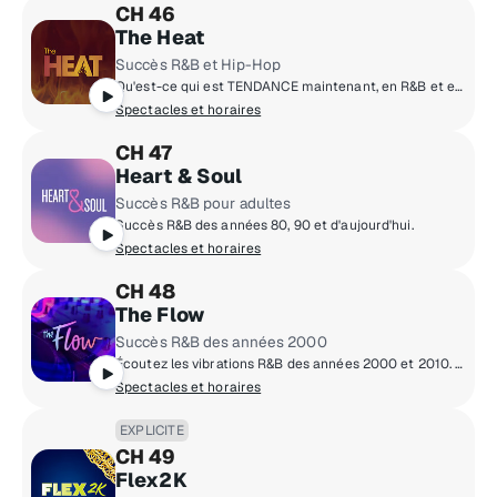
CH 46
The Heat
Succès R&B et Hip-Hop
Qu'est-ce qui est TENDANCE maintenant, en R&B et en Hip-Hop? Vous brûlez!
Spectacles et horaires
CH 47
Heart & Soul
Succès R&B pour adultes
Succès R&B des années 80, 90 et d'aujourd'hui.
Spectacles et horaires
CH 48
The Flow
Succès R&B des années 2000
Écoutez les vibrations R&B des années 2000 et 2010. D'Usher à SZA, c'est tous les hits R&B depuis le tournant du millénaire !
Spectacles et horaires
EXPLICITE
CH 49
Flex2K