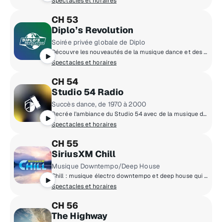
Spectacles et horaires
CH 53
Diplo’s Revolution
Soirée privée globale de Diplo
Découvre les nouveautés de la musique dance et des DJ.
Spectacles et horaires
CH 54
Studio 54 Radio
Succès dance, de 1970 à 2000
Recrée l’ambiance du Studio 54 avec de la musique dance classique et européenne.
Spectacles et horaires
CH 55
SiriusXM Chill
Musique Downtempo/Deep House
Chill : musique électro downtempo et deep house qui vous emporte ailleurs vers un bord de piscine relaxant ou un hôtel chic.
Spectacles et horaires
CH 56
The Highway