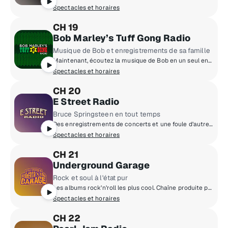
Spectacles et horaires
CH 19
Bob Marley’s Tuff Gong Radio
Musique de Bob et enregistrements de sa famille
Maintenant, écoutez la musique de Bob en un seul endroit – incluant des perles rares, des enregistrements de sa famille et de la musique de Tuff Gong.
Spectacles et horaires
CH 20
E Street Radio
Bruce Springsteen en tout temps
Des enregistrements de concerts et une foule d’autres contenus de Bruce Springsteen, 24 heures sur 24, 7 jours sur 7.
Spectacles et horaires
CH 21
Underground Garage
Rock et soul à l'état pur
Les albums rock’n’roll les plus cool. Chaîne produite par Little Steven.
Spectacles et horaires
CH 22