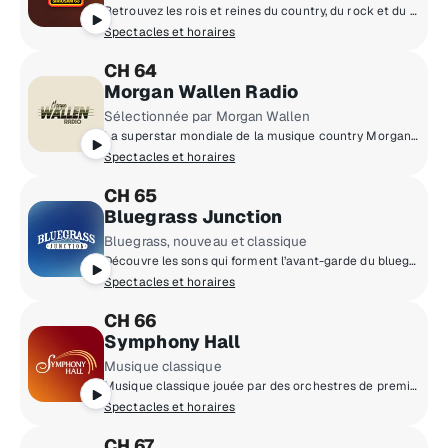
Retrouvez les rois et reines du country, du rock et du soul, et plus encore avec l'auteur-compositeur-interprète lauréat d'un GRAMMY Award, Chris Stapleton.
Spectacles et horaires
CH 64
Morgan Wallen Radio
Sélectionnée par Morgan Wallen
La superstar mondiale de la musique country Morgan Wallen vous invite à découvrir son univers, des stades aux studios d'enregistrement.
Spectacles et horaires
CH 65
Bluegrass Junction
Bluegrass, nouveau et classique
Découvre les sons qui forment l’avant-garde du bluegrass tout en honorant ses racines et ses traditions.
Spectacles et horaires
CH 66
Symphony Hall
Musique classique
Musique classique jouée par des orchestres de premier plan, des ensembles de musique de chambre et des solistes instrumentaux.
Spectacles et horaires
CH 67