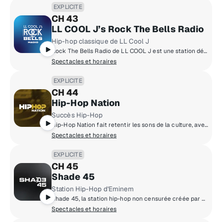
EXPLICITE
CH 43
LL COOL J’s Rock The Bells Radio
Hip-hop classique de LL Cool J
Rock The Bells Radio de LL COOL J est une station dédiée aux amateurs de Hip-Hop qui veulent entendre ce son Hip-Hop classique.
Spectacles et horaires
EXPLICITE
CH 44
Hip-Hop Nation
Succès Hip-Hop
Hip-Hop Nation fait retentir les sons de la culture, avec des succès de Kendrick Lamar, J. Cole, 21 Savage, Drake, Cardi B et +.
Spectacles et horaires
EXPLICITE
CH 45
Shade 45
Station Hip-Hop d'Eminem
Shade 45, la station hip-hop non censurée créée par Eminem.
Spectacles et horaires