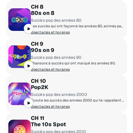
CH 8
80s on 8
Succès pop des années 80
Les succès qui ont façonné les années 80, animés par les VJ originaux de MTV Mark Goodman, Nina Blackwood, Alan Hunter et Quinn.
Spectacles et horaires
CH 9
90s on 9
Succès pop des années 90
Chansons à succès qui ont marqué les années 90.
Spectacles et horaires
CH 10
Pop2K
Succès pop des années 2000
Écoute les succès des années 2000 qui te rappellent de bons souvenirs. Pop2K joue toutes les chansons marquantes de la décennie.
Spectacles et horaires
CH 11
The 10s Spot
Succès pop des années 2010