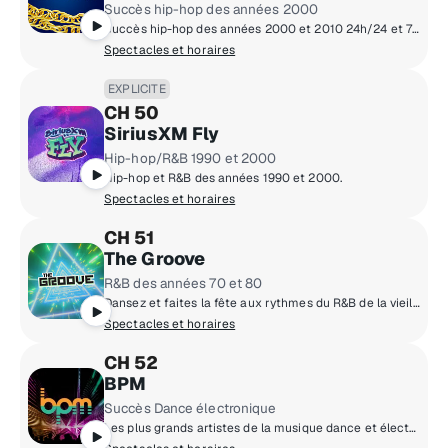
Succès hip-hop des années 2000
Succès hip-hop des années 2000 et 2010 24h/24 et 7j/7, mettant en vedette certains des plus grands noms du rap.
Spectacles et horaires
EXPLICITE
CH 50
SiriusXM Fly
Hip-hop/R&B 1990 et 2000
Hip-hop et R&B des années 1990 et 2000.
Spectacles et horaires
CH 51
The Groove
R&B des années 70 et 80
Dansez et faites la fête aux rythmes du R&B de la vieille école des séances musicales des années 70 et 80.
Spectacles et horaires
CH 52
BPM
Succès Dance électronique
Les plus grands artistes de la musique dance et électronique, comme ILLENIUM, Marshmello, Alison Wonderland, Joel Corry et plus.