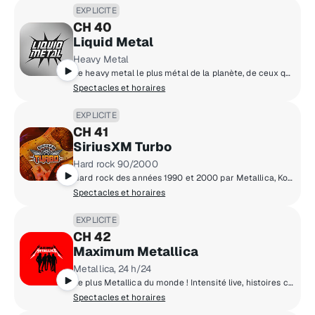
EXPLICITE
CH 40
Liquid Metal
Heavy Metal
Le heavy metal le plus métal de la planète, de ceux qui l'ont créé à ceux qui continuent de le perfectionner aujourd'hui.
Spectacles et horaires
EXPLICITE
CH 41
SiriusXM Turbo
Hard rock 90/2000
Hard rock des années 1990 et 2000 par Metallica, KoRn, Godsmack et d’autres!
Spectacles et horaires
EXPLICITE
CH 42
Maximum Metallica
Metallica, 24 h/24
Le plus Metallica du monde ! Intensité live, histoires crues et feu alimenté par les fans !
Spectacles et horaires