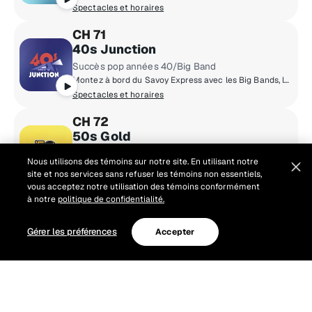
Spectacles et horaires
CH 71
40s Junction
Succès pop années 40/Big Band
Montez à bord du Savoy Express avec les Big Bands, les vedettes des airs et succès classiques des années 1940 et suivantes.
Spectacles et horaires
CH 72
50s Gold
Succès pop des années 50
Nous utilisons des témoins sur notre site. En utilisant notre
Les belles années du rock’n’roll, des crooneurs et des harmonies à capella : Chuck Berry, Nat King Cole, Johnny Mathis et plus.
site et nos services sans refuser les témoins non essentiels,
Spectacles et horaires
vous acceptez notre utilisation des témoins conformément
à notre
politique de confidentialité.
CH 73
60s Gold
Gérer les préférences
Accepter
Succès pop des années 60
Revivez l'évolution musicale des années 60.
Spectacles et horaires
CH 74
Smokey’s Soul Town