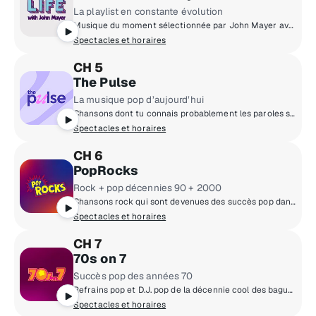
La playlist en constante évolution
Musique du moment sélectionnée par John Mayer avec des chansons exclusives, des commentaires et des morceaux de sa collection.
Spectacles et horaires
CH 5
The Pulse
La musique pop d’aujourd’hui
Chansons dont tu connais probablement les paroles sans même le savoir. Écoute TA musique pop sur The Pulse.
Spectacles et horaires
CH 6
PopRocks
Rock + pop décennies 90 + 2000
Chansons rock qui sont devenues des succès pop dans les années 1990 et 2000.
Spectacles et horaires
CH 7
70s on 7
Succès pop des années 70
Refrains pop et D.J. pop de la décennie cool des bagues en pierre de lune, du disco et des pantalons pattes d'éléphant!
Spectacles et horaires