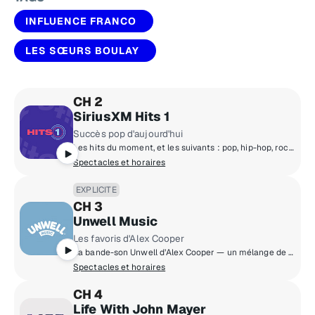
INFLUENCE FRANCO
LES SŒURS BOULAY
CH 2
SiriusXM Hits 1
Succès pop d'aujourd'hui
Les hits du moment, et les suivants : pop, hip-hop, rock, rhythm and blues, country et R&B ! Retrouve The Morning Mash Up avec Ryan & Nicole, Mack & Jen en milieu de journée, Tony Fly & Symon en après-midi et Mikey Piff en soirée avec Spyder Harrison et le compte à rebours du week-end de HITS 1.
Spectacles et horaires
EXPLICITE
CH 3
Unwell Music
Les favoris d'Alex Cooper
La bande-son Unwell d’Alex Cooper — un mélange de ses coups de cœur de jeunesse et de ses obsessions musicales du moment.
Spectacles et horaires
CH 4
Life With John Mayer