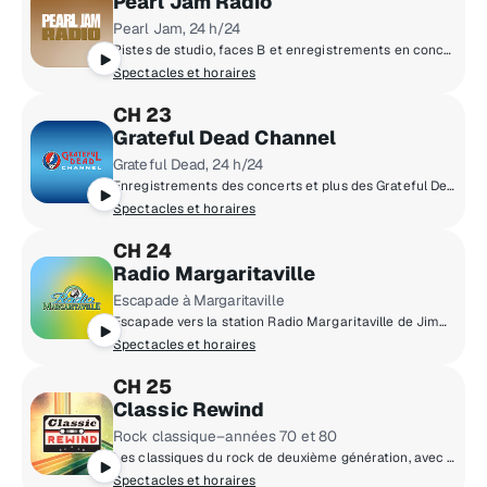
Pearl Jam Radio
Pearl Jam, 24 h/24
Pistes de studio, faces B et enregistrements en concert de Pearl Jam 24 heures sur 24/ 7 jours sur 7.
Spectacles et horaires
CH 23
Grateful Dead Channel
Grateful Dead, 24 h/24
Enregistrements des concerts et plus des Grateful Dead, en tout temps.
Spectacles et horaires
CH 24
Radio Margaritaville
Escapade à Margaritaville
Escapade vers la station Radio Margaritaville de Jimmy Buffett.
Spectacles et horaires
CH 25
Classic Rewind
Rock classique–années 70 et 80
Les classiques du rock de deuxième génération, avec des chansons de la fin des années 70 et suivantes.
Spectacles et horaires