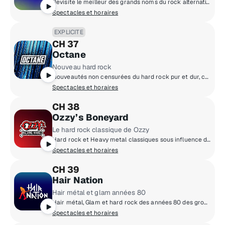
Revisite le meilleur des grands noms du rock alternatif contemporain et sois le premier à découvrir les nouveautés du milieu!
Spectacles et horaires
EXPLICITE
CH 37
Octane
Nouveau hard rock
Nouveautés non censurées du hard rock pur et dur, choisies pour les vrais fans!
Spectacles et horaires
CH 38
Ozzy’s Boneyard
Le hard rock classique de Ozzy
Hard rock et Heavy metal classiques sous influence d'Ozzy Osbourne.
Spectacles et horaires
CH 39
Hair Nation
Hair métal et glam années 80
Hair métal, Glam et hard rock des années 80 des groupes aux cheveux longs!
Spectacles et horaires