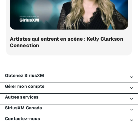
Artistes qui entrent en scène : Kelly Clarkson
Connection
Obtenez SiriusXM
Gérer mon compte
Tous les forfaits
Autres services
Mon essai SiriusXM
Connexion
Mon abonnement
SiriusXM Canada
Enregistrement
Traffic et Travel
Essai gratuit de SiriusXM
Effectuer un paiement
Contactez-nous
Entreprises
À propos de SiriusXM
Magasiner
Service de transfert
Bateaux
Salle de nouvelles
Contacter le Service à la clientèle
Retransmettez mon signal
Avions