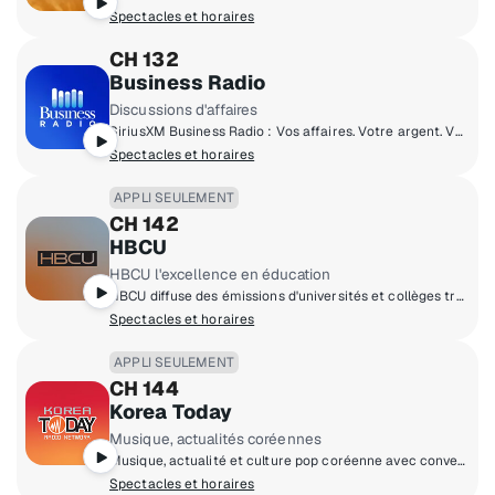
Spectacles et horaires
CH 132
Business Radio
Discussions d'affaires
SiriusXM Business Radio : Vos affaires. Votre argent. Votre vie.
Spectacles et horaires
APPLI SEULEMENT
CH 142
HBCU
HBCU l'excellence en éducation
HBCU diffuse des émissions d'universités et collèges traditionnellement noirs traitant de l'expérience des étudiants noirs.
Spectacles et horaires
APPLI SEULEMENT
CH 144
Korea Today
Musique, actualités coréennes
Musique, actualité et culture pop coréenne avec conversations et nouvelles pour les Coréens des États-Unis.
Spectacles et horaires