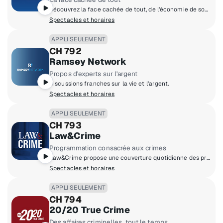
Découvrez la face cachée de tout, de l’économie de sommeil à la façon d’exceller dans à peu près n’importe quoi.
Spectacles et horaires
APPLI SEULEMENT
CH 792
Ramsey Network
Propos d'experts sur l'argent
Discussions franches sur la vie et l’argent.
Spectacles et horaires
APPLI SEULEMENT
CH 793
Law&Crime
Programmation consacrée aux crimes
Law&Crime propose une couverture quotidienne des procès en direct, des analyses juridiques d’experts et des programmes originaux sur des histoires de crimes.
Spectacles et horaires
APPLI SEULEMENT
CH 794
20/20 True Crime
Des affaires criminelles, tout le temps