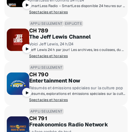
SmartLess en continu 24 h/24
SmartLess Radio – SmartLess disponible 24 heures sur 24! Avec Jason Bateman, Sean Hayes et Will Arnett qui s’entretiennent avec des gens de différents milieux.
Spectacles et horaires
APPLI SEULEMENT
EXPLICITE
CH 789
The Jeff Lewis Channel
Voici Jeff Lewis, 24 h/24
Jeff Lewis 24 h par jour! Les archives, les coulisses, du contenu exclusifs des invités et des Chumps. Parfait pour toi, mais un cauchemar pour nos avocats.
Spectacles et horaires
APPLI SEULEMENT
CH 790
Entertainment Now
Résumés et émissions spéciales sur la culture pop
Résumés, explorations et émissions spéciales sur la culture pop, avec des aperçus et des guides sur les prochaines sorties.
Spectacles et horaires
APPLI SEULEMENT
CH 791
Freakonomics Radio Network
La face cachée de tout