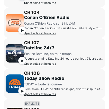
Spectacles et horaires
CH 104
Conan O’Brien Radio
Conan O'Brien Radio sur SiriusXM
Conan O'Brien Radio sur SiriusXM accueille le style d’humour intelligent et ridicule de Conan O’Brien.
Spectacles et horaires
CH 107
Dateline 24/7
Écoute Dateline, en tout temps
Écoute la chaîne Dateline 24 heures par jour, 7 jours par semaine et découvre les mystères de documentaires criminels.
Spectacles et horaires
CH 108
Today Show Radio
TODAY – toute la journée
L’émission TODAY de NBC renseigne, divertit, inspire et prépare le public américain chaque matin.
Spectacles et horaires
EXPLICITE