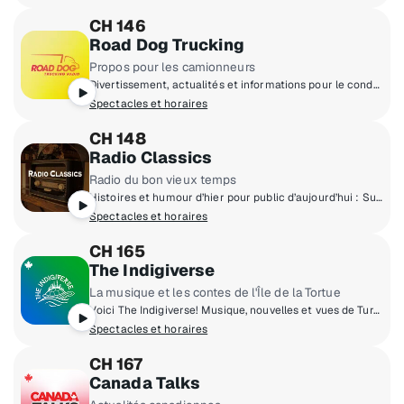
CH 146
Road Dog Trucking
Propos pour les camionneurs
Divertissement, actualités et informations pour le conducteur commercial.
Spectacles et horaires
CH 148
Radio Classics
Radio du bon vieux temps
Histoires et humour d’hier pour public d’aujourd’hui : Superman, Dragnet, Gunsmoke, Suspense, Jack Benny, Bob Hope, Lucille Ball
Spectacles et horaires
CH 165
The Indigiverse
La musique et les contes de l'Île de la Tortue
Voici The Indigiverse! Musique, nouvelles et vues de Turtle Island.
Spectacles et horaires
CH 167
Canada Talks