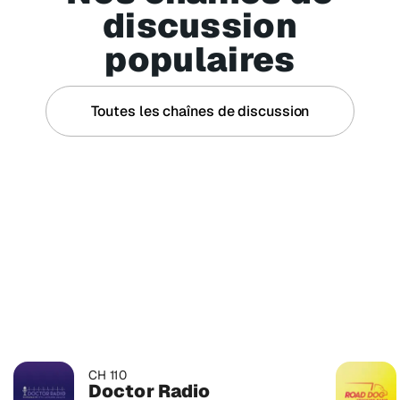
discussion
populaires
Toutes les chaînes de discussion
CH 787
CH 109
EXPLICITE
APPLI SEULEMENT
SmartLess Radio
Stars
SmartLess en continu 24 h/24
Les plus
CH 110
Doctor Radio