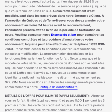
mensuelle et vous serez facturé au tarif en vigueur de 25,99 $ par
mois, pour une durée indéterminée. Le service se poursuivra jusqu’à ce
que vous l’annuliez. Taxes en sus.
Aucun remboursement n’est
possible, sauf dans les cas prévus dans notre Entente du Client. À
l’exception du Québec et de Terre-Neuve, vous devez annuler votre
abonnement au moins 24 heures avant le renouvellement;
l’annulation prendra effet à la fin de la période de facturation en
cours. Veuillez consulter notre
Entente du client
pour connaître les
conditions complètes et la procédure d’annulation de votre
abonnement, laquelle peut être effectuée par téléphone 1 833 838-
7840.
L’ensemble des tarifs, conditions, contenus et fonctionnalités
est sujet à modification. La programmation des chaînes et les
fonctionnalités varient en fonction du forfait. Selon la marque et le
modèle de votre véhicule, une connexion de données active peut être
requise pour accéder à certains services SiriusXM, ou à l’ensemble de
ceux-ci. L’offre est réservée aux nouveaux abonnements et aux
identifiants radio admissibles, comme déterminé exclusivement par
SiriusXM. Nous recueillons et utilisons les renseignements personnels
conformément à notre
Politique de confidentialité
.
DÉTAILS DE L’OFFRE POUR ILLIMITÉ (APPLI SEULEMENT) :
Abonnez-
vous au forfait Illimité (appli seulement) et payez 0,00 $ pendant les 3
premiers mois. Une carte de crédit est requise. Une fois votre période
promotionnelle terminée, votre abonnement se poursuivra pour une