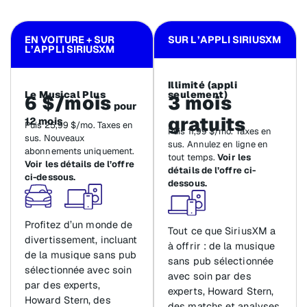
EN VOITURE + SUR
SUR L’APPLI SIRIUSXM
L’APPLI SIRIUSXM
Illimité (appli
Le Musical Plus
seulement)
6 $/mois
3 mois
pour
gratuits
12 mois
Puis 25,99 $/mo. Taxes en
Puis 11,99 $/mo. Taxes en
sus. Nouveaux
sus. Annulez en ligne en
abonnements uniquement.
tout temps.
Voir les
Voir les détails de l’offre
détails de l’offre ci-
ci-dessous.
dessous.
Profitez d’un monde de
Tout ce que SiriusXM a
divertissement, incluant
à offrir : de la musique
de la musique sans pub
sans pub sélectionnée
sélectionnée avec soin
avec soin par des
par des experts,
experts, Howard Stern,
Howard Stern, des
des matchs et analyses