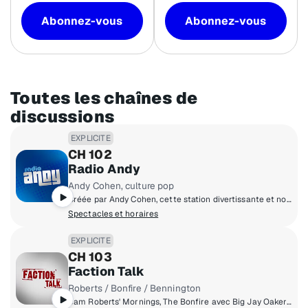
Abonnez-vous
Abonnez-vous
Toutes les chaînes de
discussions
EXPLICITE
CH 102
Radio Andy
Andy Cohen, culture pop
Créée par Andy Cohen, cette station divertissante et non censurée traite de toute la culture pop, des célébrités et bien plus.
Spectacles et horaires
EXPLICITE
CH 103
Faction Talk
Roberts / Bonfire / Bennington
Sam Roberts' Mornings, The Bonfire avec Big Jay Oakerson et Robert Kelly, The Bennington Show et Trunk Nation. Avec également Busted Open, The Paper Route et plus encore.