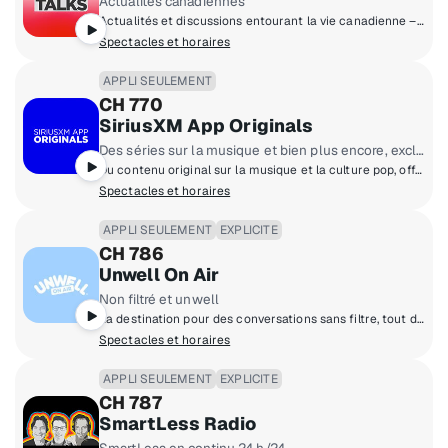
Actualités canadiennes
Actualités et discussions entourant la vie canadienne – affaires, politique, divertissement, mode de vie, santé et sports.
Spectacles et horaires
APPLI SEULEMENT
CH 770
SiriusXM App Originals
Des séries sur la musique et bien plus encore, exclusivement sur l’appli
Du contenu original sur la musique et la culture pop, offert sur demande et mettant en vedette des voix et des genres variés, dans une multitude d’émissions.
Spectacles et horaires
APPLI SEULEMENT
EXPLICITE
CH 786
Unwell On Air
Non filtré et unwell
La destination pour des conversations sans filtre, tout droit sorties du forum de clavardage jusqu'à Unwell On Air.
Spectacles et horaires
APPLI SEULEMENT
EXPLICITE
CH 787
SmartLess Radio