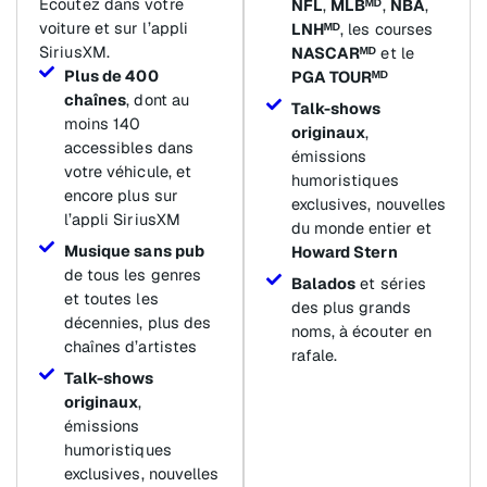
Écoutez dans votre
NFL
,
MLBᴹᴰ
,
NBA
,
voiture et sur l’appli
LNHᴹᴰ
, les courses
SiriusXM.
NASCARᴹᴰ
et le
Plus de 400
PGA TOURᴹᴰ
chaînes
, dont au
Talk-shows
moins 140
originaux
,
accessibles dans
émissions
votre véhicule, et
humoristiques
encore plus sur
exclusives, nouvelles
l’appli SiriusXM
du monde entier et
Musique sans pub
Howard Stern
de tous les genres
Balados
et séries
et toutes les
des plus grands
décennies, plus des
noms, à écouter en
chaînes d’artistes
rafale.
Talk-shows
originaux
,
émissions
humoristiques
exclusives, nouvelles