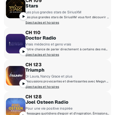
CH 109
Stars
Les plus grandes stars de SiriusXM
Les plus grandes stars de SiriusXM vous font découvrir la vie et le style d'Hollywood.
Spectacles et horaires
CH 110
Doctor Radio
Vrais médecins et gens vrais
Votre chance de parler directement à certains des médecins les plus éminents au monde. Propulsée par NYU Langone Health.
Spectacles et horaires
CH 123
Triumph
Dr Laura, Nancy Grace et plus
Discussions provocantes et divertissantes avec Megyn Kelly, Dr Laura, Dave Ramsey, Nancy Gracy et bien d’autres!
Spectacles et horaires
CH 128
Joel Osteen Radio
Pour une vie positive inspirée
Messages quotidiens d'espoir et d'inspiration. Émissions de lignes ouvertes et de services avec Joel et Victoria en direct.