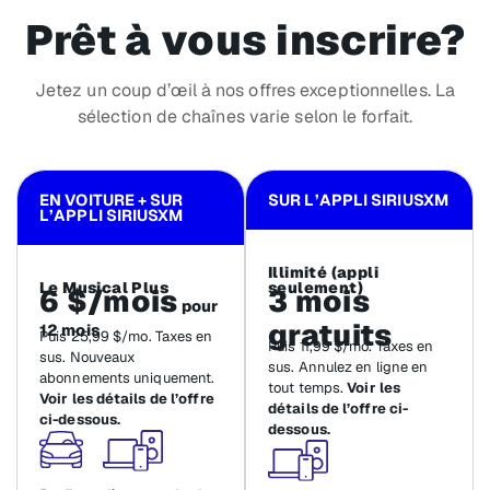
Prêt à vous inscrire?
Jetez un coup d’œil à nos offres exceptionnelles. La
sélection de chaînes varie selon le forfait.
EN VOITURE + SUR
SUR L’APPLI SIRIUSXM
L’APPLI SIRIUSXM
Illimité (appli
Le Musical Plus
seulement)
6 $/mois
3 mois
pour
gratuits
12 mois
Puis 25,99 $/mo. Taxes en
Puis 11,99 $/mo. Taxes en
sus. Nouveaux
sus. Annulez en ligne en
abonnements uniquement.
tout temps.
Voir les
Voir les détails de l’offre
détails de l’offre ci-
ci-dessous.
dessous.