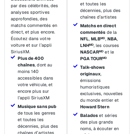
et toutes les
par des célébrités, des
décennies, plus des
analyses sportives
chaînes d’artistes
approfondies, des
matchs commentés en
Matchs en direct
direct, et plus encore.
commentés
de la
Écoutez dans votre
NFL
,
MLBᴹᴰ
,
NBA
,
voiture et sur l’appli
LNHᴹᴰ
, les courses
SiriusXM.
NASCARᴹᴰ
et le
Plus de 400
PGA TOURᴹᴰ
chaînes
, dont au
Talk-shows
moins 140
originaux
,
accessibles dans
émissions
votre véhicule, et
humoristiques
encore plus sur
exclusives, nouvelles
l’appli SiriusXM
du monde entier et
Musique sans pub
Howard Stern
de tous les genres
Balados
et séries
et toutes les
des plus grands
décennies, plus des
noms, à écouter en
chaînes d’artistes