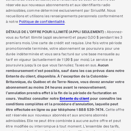
réservée aux nouveaux abonnements et aux identifiants radio
admissibles, comme déterminé exclusivement par SiriusXM. Nous
recueillons et utilisons les renseignements personnels conformément
à notre
Politique de confidentialité
.
DÉTAILS DE L’OFFRE POUR ILLIMITÉ (APPLI SEULEMENT) :
Abonnez-
vous au forfait Illimité (appli seulement) et payez 0,00 $ pendant les 3
premiers mois. Une carte de crédit est requise. Une fois votre période
promotionnelle terminée, votre abonnement se poursuivra pour une
durée indéterminée et vous sera facturé sur une base mensuelle au
tarif en vigueur (actuellement de 11,99 $ par mois). Le service se
poursuivra jusqu’à ce que vous l’annuliez. Taxes en sus.
Aucun
remboursement n’est possible, sauf dans les cas prévus dans notre
Entente du client, disponible. À l’exception de la Colombie-
Britannique, du Québec et de Terre-Neuve, vous devez annuler votre
abonnement au moins 24 heures avant le renouvellement;
l’annulation prendra effet à la fin de la période de facturation en
cours. Veuillez consulter notre
Entente du client
pour connaître les
conditions complètes et la procédure d’annulation, laquelle peut
être effectuée en ligne ou par téléphone 1 888 539-7474.
Cette offre
est réservée aux nouveaux abonnés et aux anciens abonnés
admissibles. Elle ne peut être combinée à aucune autre offre et peut
être modifiée ou interrompue à tout moment. L’ensemble des tarifs,