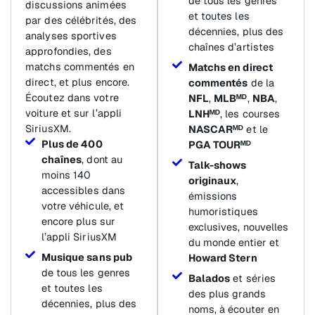
de tous les genres
discussions animées
et toutes les
par des célébrités, des
décennies, plus des
analyses sportives
chaînes d’artistes
approfondies, des
matchs commentés en
Matchs en direct
direct, et plus encore.
commentés
de la
Écoutez dans votre
NFL
,
MLBᴹᴰ
,
NBA
,
voiture et sur l’appli
LNHᴹᴰ
, les courses
SiriusXM.
NASCARᴹᴰ
et le
Plus de 400
PGA TOURᴹᴰ
chaînes
, dont au
Talk-shows
moins 140
originaux
,
accessibles dans
émissions
votre véhicule, et
humoristiques
encore plus sur
exclusives, nouvelles
l’appli SiriusXM
du monde entier et
Musique sans pub
Howard Stern
de tous les genres
Balados
et séries
et toutes les
des plus grands
décennies, plus des
noms, à écouter en