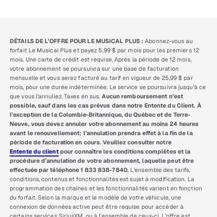
DÉTAILS DE L’OFFRE POUR LE MUSICAL PLUS :
Abonnez-vous au
forfait Le Musical Plus et payez 5,99 $ par mois pour les premiers 12
mois. Une carte de crédit est requise. Après la période de 12 mois,
votre abonnement se poursuivra sur une base de facturation
mensuelle et vous serez facturé au tarif en vigueur de 25,99 $ par
mois, pour une durée indéterminée. Le service se poursuivra jusqu’à ce
que vous l’annuliez. Taxes en sus.
Aucun remboursement n’est
possible, sauf dans les cas prévus dans notre Entente du Client. À
l’exception de la Colombie-Britannique, du Québec et de Terre-
Neuve, vous devez annuler votre abonnement au moins 24 heures
avant le renouvellement; l’annulation prendra effet à la fin de la
période de facturation en cours. Veuillez consulter notre
Entente du client
pour connaître les conditions complètes et la
procédure d’annulation de votre abonnement, laquelle peut être
effectuée par téléphone 1 833 838-7840.
L’ensemble des tarifs,
conditions, contenus et fonctionnalités est sujet à modification. La
programmation des chaînes et les fonctionnalités varient en fonction
du forfait. Selon la marque et le modèle de votre véhicule, une
connexion de données active peut être requise pour accéder à
certains services SiriusXM, ou à l’ensemble de ceux-ci. L’offre est