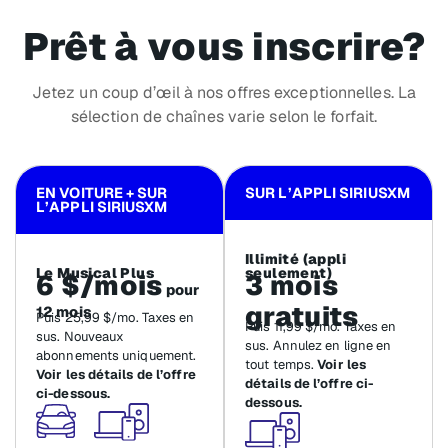
Prêt à vous inscrire?
Jetez un coup d’œil à nos offres exceptionnelles. La
sélection de chaînes varie selon le forfait.
EN VOITURE + SUR
SUR L’APPLI SIRIUSXM
L’APPLI SIRIUSXM
Illimité (appli
Le Musical Plus
seulement)
6 $/mois
3 mois
pour
gratuits
12 mois
Puis 25,99 $/mo. Taxes en
Puis 11,99 $/mo. Taxes en
sus. Nouveaux
sus. Annulez en ligne en
abonnements uniquement.
tout temps.
Voir les
Voir les détails de l’offre
détails de l’offre ci-
ci-dessous.
dessous.