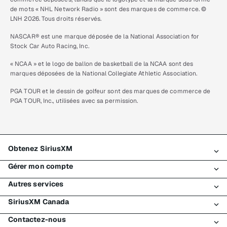
de mots « NHL Network Radio » sont des marques de commerce. ©
LNH 2026. Tous droits réservés.
NASCAR® est une marque déposée de la National Association for
Stock Car Auto Racing, Inc.
« NCAA » et le logo de ballon de basketball de la NCAA sont des
marques déposées de la National Collegiate Athletic Association.
PGA TOUR et le dessin de golfeur sont des marques de commerce de
PGA TOUR, Inc., utilisées avec sa permission.
Obtenez SiriusXM
Gérer mon compte
Tous les forfaits
Autres services
Mon essai SiriusXM
Connexion
Mon abonnement
SiriusXM Canada
Enregistrement
Traffic et Travel
Essai gratuit de SiriusXM
Effectuer un paiement
Contactez-nous
Entreprises
À propos de SiriusXM