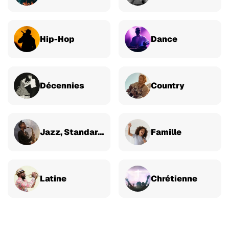
Hip-Hop
Dance
Décennies
Country
Jazz, Standards & Classique
Famille
Latine
Chrétienne