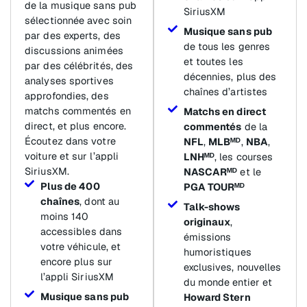
de la musique sans pub
SiriusXM
sélectionnée avec soin
Musique sans pub
par des experts, des
de tous les genres
discussions animées
et toutes les
par des célébrités, des
décennies, plus des
analyses sportives
chaînes d’artistes
approfondies, des
matchs commentés en
Matchs en direct
direct, et plus encore.
commentés
de la
Écoutez dans votre
NFL
,
MLBᴹᴰ
,
NBA
,
voiture et sur l’appli
LNHᴹᴰ
, les courses
SiriusXM.
NASCARᴹᴰ
et le
Plus de 400
PGA TOURᴹᴰ
chaînes
, dont au
Talk-shows
moins 140
originaux
,
accessibles dans
émissions
votre véhicule, et
humoristiques
encore plus sur
exclusives, nouvelles
l’appli SiriusXM
du monde entier et
Musique sans pub
Howard Stern