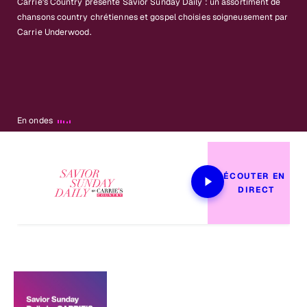
Carrie's Country présente Savior Sunday Daily : un assortiment de
chansons country chrétiennes et gospel choisies soigneusement par
Carrie Underwood.
En ondes
ÉCOUTER EN 
DIRECT