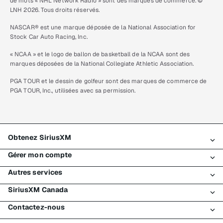
de mots « NHL Network Radio » sont des marques de commerce. ©
LNH 2026. Tous droits réservés.
NASCAR® est une marque déposée de la National Association for
Stock Car Auto Racing, Inc.
« NCAA » et le logo de ballon de basketball de la NCAA sont des
marques déposées de la National Collegiate Athletic Association.
PGA TOUR et le dessin de golfeur sont des marques de commerce de
PGA TOUR, Inc., utilisées avec sa permission.
Obtenez SiriusXM
Gérer mon compte
Tous les forfaits
Autres services
Mon essai SiriusXM
Connexion
Mon abonnement
SiriusXM Canada
Enregistrement
Traffic et Travel
Essai gratuit de SiriusXM
Effectuer un paiement
Contactez-nous
Entreprises
À propos de SiriusXM
Magasiner
Transfert de service