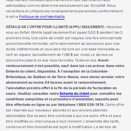
réservée aux nouveaux abonnements et aux identifiants radio
admissibles, comme déterminé exclusivement par SiriusXM. Nous
recueillons et utilisons les renseignements personnels conformément
à notre
Politique de confidentialité
.
DÉTAILS DE L’OFFRE POUR ILLIMITÉ (APPLI SEULEMENT) :
Abonnez-
vous au forfait Illimité (appli seulement) et payez 0,00 $ pendant les 3
premiers mois. Une carte de crédit est requise. Une fois votre période
promotionnelle terminée, votre abonnement se poursuivra pour une
durée indéterminée et vous sera facturé sur une base mensuelle au
tarif en vigueur (actuellement de 11,99 $ par mois). Le service se
poursuivra jusqu’à ce que vous l’annuliez. Taxes en sus.
Aucun
remboursement n’est possible, sauf dans les cas prévus dans notre
Entente du client, disponible. À l’exception de la Colombie-
Britannique, du Québec et de Terre-Neuve, vous devez annuler votre
abonnement au moins 24 heures avant le renouvellement;
l’annulation prendra effet à la fin de la période de facturation en
cours. Veuillez consulter notre
Entente du client
pour connaître les
conditions complètes et la procédure d’annulation, laquelle peut
être effectuée en ligne ou par téléphone 1 888 539-7474.
Cette offre
est réservée aux nouveaux abonnés et aux anciens abonnés
admissibles. Elle ne peut être combinée à aucune autre offre et peut
être modifiée ou interrompue à tout moment. L’ensemble des tarifs,
contenus et fonctionnalités est sujet à modification. Le service de