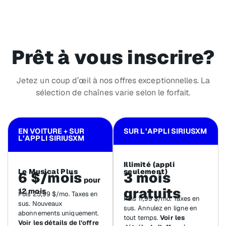
Prêt à vous inscrire?
Jetez un coup d’œil à nos offres exceptionnelles. La
sélection de chaînes varie selon le forfait.
EN VOITURE + SUR
SUR L’APPLI SIRIUSXM
L’APPLI SIRIUSXM
Illimité (appli
Le Musical Plus
seulement)
6 $/mois
3 mois
pour
gratuits
12 mois
Puis 25,99 $/mo. Taxes en
Puis 11,99 $/mo. Taxes en
sus. Nouveaux
sus. Annulez en ligne en
abonnements uniquement.
tout temps.
Voir les
Voir les détails de l’offre