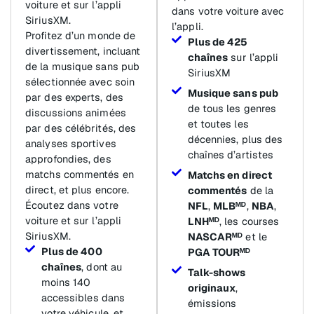
voiture et sur l’appli
dans votre voiture avec
SiriusXM.
l’appli.
Profitez d’un monde de
Plus de 425
divertissement, incluant
chaînes
sur l’appli
de la musique sans pub
SiriusXM
sélectionnée avec soin
Musique sans pub
par des experts, des
de tous les genres
discussions animées
et toutes les
par des célébrités, des
décennies, plus des
analyses sportives
chaînes d’artistes
approfondies, des
matchs commentés en
Matchs en direct
direct, et plus encore.
commentés
de la
Écoutez dans votre
NFL
,
MLBᴹᴰ
,
NBA
,
voiture et sur l’appli
LNHᴹᴰ
, les courses
SiriusXM.
NASCARᴹᴰ
et le
Plus de 400
PGA TOURᴹᴰ
chaînes
, dont au
Talk-shows
moins 140
originaux
,
accessibles dans
émissions
votre véhicule, et