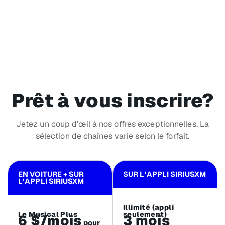
Prêt à vous inscrire?
Jetez un coup d’œil à nos offres exceptionnelles. La
sélection de chaînes varie selon le forfait.
EN VOITURE + SUR
SUR L’APPLI SIRIUSXM
L’APPLI SIRIUSXM
Illimité (appli
Le Musical Plus
seulement)
6 $/mois
3 mois
pour