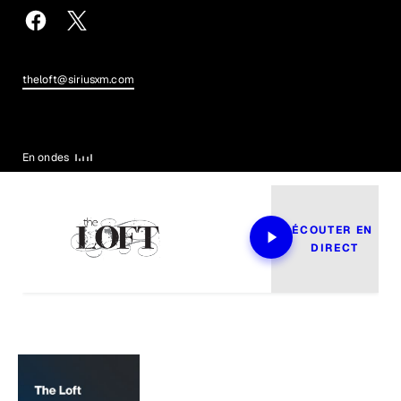
theloft@siriusxm.com
En ondes
ÉCOUTER EN 
DIRECT