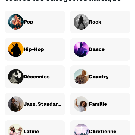
Pop
Rock
Hip-Hop
Dance
Décennies
Country
Jazz, Standards & Classique
Famille
Latine
Chrétienne