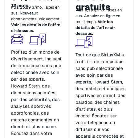
gratuits
12 mois
Puis 25,99 $/mo. Taxes en
Puis 11,99 $/mo. Taxes en
sus. Nouveaux
sus. Annulez en ligne en
abonnements uniquement.
tout temps.
Voir les
Voir les détails de l’offre
détails de l’offre ci-
ci-dessous.
dessous.
Profitez d’un monde de
Tout ce que SiriusXM a
divertissement, incluant
à offrir : de la musique
de la musique sans pub
sans pub sélectionnée
sélectionnée avec soin
avec soin par des
par des experts,
experts, Howard Stern,
Howard Stern, des
des matchs et analyses
discussions animées
sportives en direct, des
par des célébrités, des
balados, des chaînes
analyses sportives
d’artistes, et plus
approfondies, des
encore. Écoutez sur
matchs commentés en
votre téléphone ou
direct, et plus encore.
diffusez sur vos
Écoutez dans votre
appareils connectés et