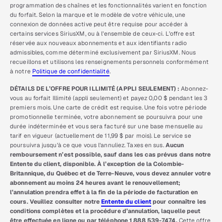
programmation des chaînes et les fonctionnalités varient en fonction
du forfait. Selon la marque et le modèle de votre véhicule, une
connexion de données active peut être requise pour accéder à
certains services SiriusXM, ou à l’ensemble de ceux-ci. L’offre est
réservée aux nouveaux abonnements et aux identifiants radio
admissibles, comme déterminé exclusivement par SiriusXM. Nous
recueillons et utilisons les renseignements personnels conformément
à notre
Politique de confidentialité
.
DÉTAILS DE L’OFFRE POUR ILLIMITÉ (APPLI SEULEMENT) :
Abonnez-
vous au forfait Illimité (appli seulement) et payez 0,00 $ pendant les 3
premiers mois. Une carte de crédit est requise. Une fois votre période
promotionnelle terminée, votre abonnement se poursuivra pour une
durée indéterminée et vous sera facturé sur une base mensuelle au
tarif en vigueur (actuellement de 11,99 $ par mois). Le service se
poursuivra jusqu’à ce que vous l’annuliez. Taxes en sus.
Aucun
remboursement n’est possible, sauf dans les cas prévus dans notre
Entente du client, disponible. À l’exception de la Colombie-
Britannique, du Québec et de Terre-Neuve, vous devez annuler votre
abonnement au moins 24 heures avant le renouvellement;
l’annulation prendra effet à la fin de la période de facturation en
cours. Veuillez consulter notre
Entente du client
pour connaître les
conditions complètes et la procédure d’annulation, laquelle peut
être effectuée en ligne ou par téléphone 1 888 539-7474.
Cette offre