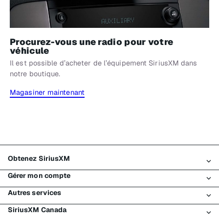
Procurez-vous une radio pour votre
véhicule
Il est possible d’acheter de l’équipement SiriusXM dans
notre boutique.
Magasiner maintenant
Obtenez SiriusXM
Gérer mon compte
Tous les forfaits
Autres services
Mon essai SiriusXM
Connexion
Mon abonnement
SiriusXM Canada
Enregistrement
Traffic et Travel