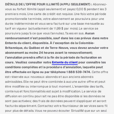
DÉTAILS DE L’OFFRE POUR ILLIMITÉ (APPLI SEULEMENT) :
Abonnez-
vous au forfait Illimité (appli seulement) et payez 0,00 $ pendant les 3
premiers mois. Une carte de crédit est requise. Une fois votre période
promotionnelle terminée, votre abonnement se poursuivra pour une
durée indéterminée et vous sera facturé sur une base mensuelle au
tarif en vigueur (actuellement de 11,99 $ par mois). Le service se
poursuivra jusqu’à ce que vous l’annuliez. Taxes en sus.
Aucun
remboursement n’est possible, sauf dans les cas prévus dans notre
Entente du client, disponible. À l’exception de la Colombie-
Britannique, du Québec et de Terre-Neuve, vous devez annuler votre
abonnement au moins 24 heures avant le renouvellement;
l’annulation prendra effet à la fin de la période de facturation en
cours. Veuillez consulter notre
Entente du client
pour connaître les
conditions complètes et la procédure d’annulation, laquelle peut
être effectuée en ligne ou par téléphone 1 888 539-7474.
Cette offre
est réservée aux nouveaux abonnés et aux anciens abonnés
admissibles. Elle ne peut être combinée à aucune autre offre et peut
être modifiée ou interrompue à tout moment. L’ensemble des tarifs,
contenus et fonctionnalités est sujet à modification. Le service de
diffusion en continu pourrait ne pas être disponible si les données ne
sont pas activées; des frais de données peuvent s’appliquer et seront
facturés séparément. Contactez votre fournisseur de services sans fil
pour plus de détails. Vous ne pouvez écouter SiriusXM que sur un seul