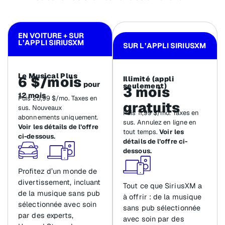
EN VOITURE + SUR
L’APPLI SIRIUSXM
SUR L’APPLI SIRIUSXM
Le Musical Plus
6 $/mois
Illimité (appli
pour
seulement)
3 mois
12 mois
Puis 25,99 $/mo. Taxes en
gratuits
sus. Nouveaux
Puis 11,99 $/mo. Taxes en
abonnements uniquement.
sus. Annulez en ligne en
Voir les détails de l’offre
tout temps.
Voir les
ci-dessous.
détails de l’offre ci-
dessous.
Profitez d’un monde de
divertissement, incluant
Tout ce que SiriusXM a
de la musique sans pub
à offrir : de la musique
sélectionnée avec soin
sans pub sélectionnée
par des experts,
avec soin par des