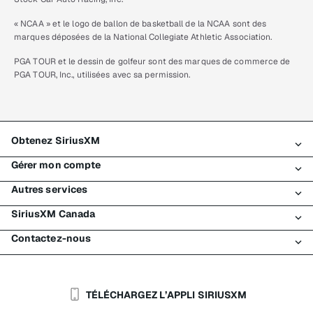
« NCAA » et le logo de ballon de basketball de la NCAA sont des
marques déposées de la National Collegiate Athletic Association.
PGA TOUR et le dessin de golfeur sont des marques de commerce de
PGA TOUR, Inc., utilisées avec sa permission.
Obtenez SiriusXM
Gérer mon compte
Tous les forfaits
Autres services
Mon essai SiriusXM
Connexion
Mon abonnement
SiriusXM Canada
Enregistrement
Traffic et Travel
Essai gratuit de SiriusXM
Effectuer un paiement
Contactez-nous
Entreprises
À propos de SiriusXM
Magasiner
Transfert de service
Bateaux
Salle de nouvelles
Contacter le Service à la clientèle
Retransmission de signal
Avions
Carrières
Aide et soutien
TÉLÉCHARGEZ L’APPLI SIRIUSXM
Flottes
Blogue SiriusXM
SiriusXM É.-U.