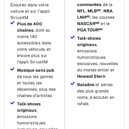
commentés
de la
Écoutez dans votre
NFL
,
MLBᴹᴰ
,
NBA
,
voiture et sur l’appli
LNHᴹᴰ
, les courses
SiriusXM.
NASCARᴹᴰ
et le
Plus de 400
PGA TOURᴹᴰ
chaînes
, dont au
moins 140
Talk-shows
accessibles dans
originaux
,
votre véhicule, et
émissions
encore plus sur
humoristiques
l’appli SiriusXM
exclusives, nouvelles
du monde entier et
Musique sans pub
Howard Stern
de tous les genres
et toutes les
Balados
et séries
décennies, plus des
des plus grands
chaînes d’artistes
noms, à écouter en
rafale.
Talk-shows
originaux
,
émissions
humoristiques