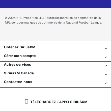
© 2024 NFL Properties LLC. Toutes les marques de commerce de la
NFL sont des marques de commerce de la National Football League.
Obtenez SiriusXM
Gérer mon compte
Tous les forfaits
Autres services
Mon essai SiriusXM
Connexion
Mon abonnement
SiriusXM Canada
Enregistrement
Traffic et Travel
Essai gratuit de SiriusXM
Effectuer un paiement
Contactez-nous
Entreprises
À propos de SiriusXM
Magasiner
Transfert de service
Bateaux
Salle de nouvelles
Contacter le Service à la clientèle
Retransmission de signal
Avions
Carrières
Aide et soutien
TÉLÉCHARGEZ L’APPLI SIRIUSXM
Flottes
Blogue SiriusXM
SiriusXM É.-U.