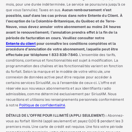
mois, pour une durée indéterminée. Le service se poursuivra jusqu’à ce
que vous l’annuliez. Taxes en sus.
Aucun remboursement n’est
possible, sauf dans les cas prévus dans notre Entente du Client. À
l’exception de la Colombie-Britannique, du Québec et de Terre-
Neuve, vous devez annuler votre abonnement au moins 24 heures
avant le renouvellement; l’annulation prendra effet à la fin de la
période de facturation en cours. Veuillez consulter notre
Entente du client
pour connaître les conditions complètes et la
procédure d’annulation de votre abonnement, laquelle peut être
effectuée par téléphone 1 833 838-7840.
L’ensemble des tarifs,
conditions, contenus et fonctionnalités est sujet à modification. La
programmation des chaînes et les fonctionnalités varient en fonction
du forfait. Selon la marque et le modèle de votre véhicule, une
connexion de données active peut être requise pour accéder à
certains services SiriusXM, ou à l’ensemble de ceux-ci. L’offre est
réservée aux nouveaux abonnements et aux identifiants radio
admissibles, comme déterminé exclusivement par SiriusXM. Nous
recueillons et utilisons les renseignements personnels conformément
à notre
Politique de confidentialité
.
DÉTAILS DE L’OFFRE POUR ILLIMITÉ (APPLI SEULEMENT) :
Abonnez-
vous au forfait Illimité (appli seulement) et payez 0,00 $ pendant les 3
premiers mois. Une carte de crédit est requise. Une fois votre période