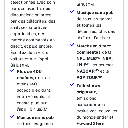
sélectionnée avec soin
SiriusXM
par des experts, des
Musique sans pub
discussions animées
de tous les genres
par des célébrités, des
et toutes les
analyses sportives
décennies, plus des
approfondies, des
chaînes d’artistes
matchs commentés en
Matchs en direct
direct, et plus encore.
commentés
de la
Écoutez dans votre
NFL
,
MLBᴹᴰ
,
NBA
,
voiture et sur l’appli
LNHᴹᴰ
, les courses
SiriusXM.
NASCARᴹᴰ
et le
Plus de 400
PGA TOURᴹᴰ
chaînes
, dont au
moins 140
Talk-shows
accessibles dans
originaux
,
votre véhicule, et
émissions
encore plus sur
humoristiques
l’appli SiriusXM
exclusives, nouvelles
du monde entier et
Musique sans pub
Howard Stern
de tous les genres