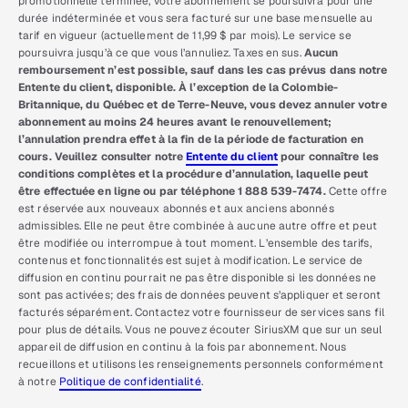
promotionnelle terminée, votre abonnement se poursuivra pour une
durée indéterminée et vous sera facturé sur une base mensuelle au
tarif en vigueur (actuellement de 11,99 $ par mois). Le service se
poursuivra jusqu’à ce que vous l’annuliez. Taxes en sus.
Aucun
remboursement n’est possible, sauf dans les cas prévus dans notre
Entente du client, disponible. À l’exception de la Colombie-
Britannique, du Québec et de Terre-Neuve, vous devez annuler votre
abonnement au moins 24 heures avant le renouvellement;
l’annulation prendra effet à la fin de la période de facturation en
cours. Veuillez consulter notre
Entente du client
pour connaître les
conditions complètes et la procédure d’annulation, laquelle peut
être effectuée en ligne ou par téléphone 1 888 539-7474.
Cette offre
est réservée aux nouveaux abonnés et aux anciens abonnés
admissibles. Elle ne peut être combinée à aucune autre offre et peut
être modifiée ou interrompue à tout moment. L’ensemble des tarifs,
contenus et fonctionnalités est sujet à modification. Le service de
diffusion en continu pourrait ne pas être disponible si les données ne
sont pas activées; des frais de données peuvent s’appliquer et seront
facturés séparément. Contactez votre fournisseur de services sans fil
pour plus de détails. Vous ne pouvez écouter SiriusXM que sur un seul
appareil de diffusion en continu à la fois par abonnement. Nous
recueillons et utilisons les renseignements personnels conformément
à notre
Politique de confidentialité
.