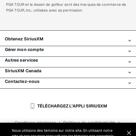
PGA TOUR et le dessin de golfeur sont des marques de commerce de
PGA TOUR, Inc., utilisées avec sa permission.
Obtenez SiriusXM
Gérer mon compte
Tous les forfaits
Autres services
Mon essai SiriusXM
Connexion
Mon abonnement
SiriusXM Canada
Enregistrement
Traffic et Travel
Essai gratuit de SiriusXM
Effectuer un paiement
Contactez-nous
Entreprises
À propos de SiriusXM
Magasiner
Transfert de service
Bateaux
Salle de nouvelles
Contacter le Service à la clientèle
Retransmission de signal
Avions
Carrières
Aide et soutien
TÉLÉCHARGEZ L’APPLI SIRIUSXM
Flottes
Blogue SiriusXM
SiriusXM É.-U.
Accessibilité
Conditions générales
Politique de confidentialité
|
|
Rapports
Conditions d'utilisation du site
|
Nous utilisons des témoins sur notre site. En utilisant notre