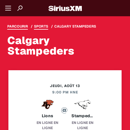
PARCOURIR
SPORTS
CALGARY STAMPEDERS
Calgary
Stampeders
JEUDI, AOÛT 13
9:00 PM HNE
Lions
Stampeders
EN LIGNE
EN
EN LIGNE
EN
LIGNE
LIGNE