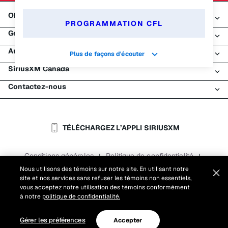
Obtenez SiriusXM
PROGRAMMATION CFL
Gérer mon compte
Tous les forfaits
Autres services
Mon essai SiriusXM
Plus de façons d'écouter
Connexion
Mon abonnement
SiriusXM Canada
Enregistrement
Traffic et Travel
Essai gratuit de SiriusXM
Effectuer un paiement
Contactez-nous
Entreprises
À propos de SiriusXM
Magasiner
Transfert de service
Bateaux
Salle de nouvelles
Contacter le Service à la clientèle
Retransmission de signal
Avions
Carrières
Aide et soutien
TÉLÉCHARGEZ L’APPLI SIRIUSXM
Flottes
Blogue SiriusXM
SiriusXM É.-U.
Accessibilité
Conditions générales
Politique de confidentialité
|
|
Rapports
Conditions d'utilisation du site
|
Nous utilisons des témoins sur notre site. En utilisant notre
site et nos services sans refuser les témoins non essentiels,
Paramètres des témoins
vous acceptez notre utilisation des témoins conformément
©
2026
Sirius XM Canada Inc.
à notre
politique de confidentialité.
Gérer les préférences
Accepter