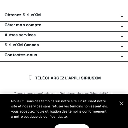
Obtenez SiriusXM
Gérer mon compte
Tous les forfaits
Autres services
Mon essai SiriusXM
Connexion
Mon abonnement
SiriusXM Canada
Enregistrement
Traffic et Travel
Essai gratuit de SiriusXM
Effectuer un paiement
Contactez-nous
Entreprises
À propos de SiriusXM
Magasiner
Transfert de service
Bateaux
Salle de nouvelles
Contacter le Service à la clientèle
Retransmission de signal
Avions
Carrières
Aide et soutien
TÉLÉCHARGEZ L’APPLI SIRIUSXM
Flottes
Blogue SiriusXM
SiriusXM É.-U.
Accessibilité
Conditions générales
Politique de confidentialité
|
|
Rapports
Conditions d'utilisation du site
|
Nous utilisons des témoins sur notre site. En utilisant notre
site et nos services sans refuser les témoins non essentiels,
Paramètres des témoins
vous acceptez notre utilisation des témoins conformément
©
2026
Sirius XM Canada Inc.
à notre
politique de confidentialité.