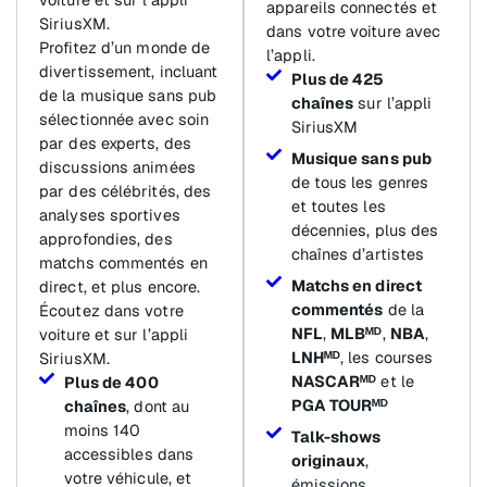
appareils connectés et
SiriusXM.
dans votre voiture avec
Profitez d’un monde de
l’appli.
divertissement, incluant
Plus de 425
de la musique sans pub
chaînes
sur l’appli
sélectionnée avec soin
SiriusXM
par des experts, des
Musique sans pub
discussions animées
de tous les genres
par des célébrités, des
et toutes les
analyses sportives
décennies, plus des
approfondies, des
chaînes d’artistes
matchs commentés en
Matchs en direct
direct, et plus encore.
commentés
de la
Écoutez dans votre
NFL
,
MLBᴹᴰ
,
NBA
,
voiture et sur l’appli
LNHᴹᴰ
, les courses
SiriusXM.
NASCARᴹᴰ
et le
Plus de 400
PGA TOURᴹᴰ
chaînes
, dont au
moins 140
Talk-shows
accessibles dans
originaux
,
votre véhicule, et
émissions