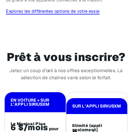
Explorez les différentes options de votre essai
Prêt à vous inscrire?
Jetez un coup d’œil à nos offres exceptionnelles. La
sélection de chaînes varie selon le forfait.
EN VOITURE + SUR
L’APPLI SIRIUSXM
SUR L’APPLI SIRIUSXM
Le Musical Plus
6 $/mois
Illimité (appli
pour
seulement)