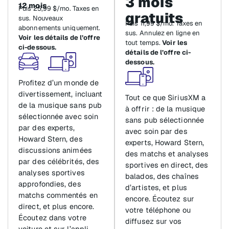
3 mois
12 mois
Puis 25,99 $/mo. Taxes en
gratuits
sus. Nouveaux
Puis 11,99 $/mo. Taxes en
abonnements uniquement.
sus. Annulez en ligne en
Voir les détails de l’offre
tout temps.
Voir les
ci-dessous.
détails de l’offre ci-
dessous.
Profitez d’un monde de
divertissement, incluant
Tout ce que SiriusXM a
de la musique sans pub
à offrir : de la musique
sélectionnée avec soin
sans pub sélectionnée
par des experts,
avec soin par des
Howard Stern, des
experts, Howard Stern,
discussions animées
des matchs et analyses
par des célébrités, des
sportives en direct, des
analyses sportives
balados, des chaînes
approfondies, des
d’artistes, et plus
matchs commentés en
encore. Écoutez sur
direct, et plus encore.
votre téléphone ou
Écoutez dans votre
diffusez sur vos
voiture et sur l’appli