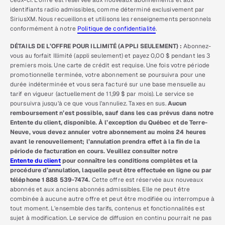
ceux-ci. L’offre est réservée aux nouveaux abonnements et aux
identifiants radio admissibles, comme déterminé exclusivement par
SiriusXM. Nous recueillons et utilisons les renseignements personnels
conformément à notre
Politique de confidentialité
.
DÉTAILS DE L’OFFRE POUR ILLIMITÉ (APPLI SEULEMENT) :
Abonnez-
vous au forfait Illimité (appli seulement) et payez 0,00 $ pendant les 3
premiers mois. Une carte de crédit est requise. Une fois votre période
promotionnelle terminée, votre abonnement se poursuivra pour une
durée indéterminée et vous sera facturé sur une base mensuelle au
tarif en vigueur (actuellement de 11,99 $ par mois). Le service se
poursuivra jusqu’à ce que vous l’annuliez. Taxes en sus.
Aucun
remboursement n’est possible, sauf dans les cas prévus dans notre
Entente du client, disponible. À l’exception du Québec et de Terre-
Neuve, vous devez annuler votre abonnement au moins 24 heures
avant le renouvellement; l’annulation prendra effet à la fin de la
période de facturation en cours. Veuillez consulter notre
Entente du client
pour connaître les conditions complètes et la
procédure d’annulation, laquelle peut être effectuée en ligne ou par
téléphone 1 888 539-7474.
Cette offre est réservée aux nouveaux
abonnés et aux anciens abonnés admissibles. Elle ne peut être
combinée à aucune autre offre et peut être modifiée ou interrompue à
tout moment. L’ensemble des tarifs, contenus et fonctionnalités est
sujet à modification. Le service de diffusion en continu pourrait ne pas