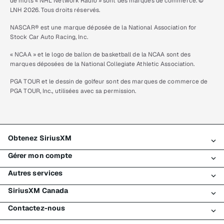
de mots « NHL Network Radio » sont des marques de commerce. ©
LNH 2026. Tous droits réservés.
NASCAR® est une marque déposée de la National Association for
Stock Car Auto Racing, Inc.
« NCAA » et le logo de ballon de basketball de la NCAA sont des
marques déposées de la National Collegiate Athletic Association.
PGA TOUR et le dessin de golfeur sont des marques de commerce de
PGA TOUR, Inc., utilisées avec sa permission.
Obtenez SiriusXM
Gérer mon compte
Tous les forfaits
Autres services
Mon essai SiriusXM
Connexion
Mon abonnement
SiriusXM Canada
Enregistrement
Traffic et Travel
Essai gratuit de SiriusXM
Effectuer un paiement
Contactez-nous
Entreprises
À propos de SiriusXM
Magasiner
Transfert de service