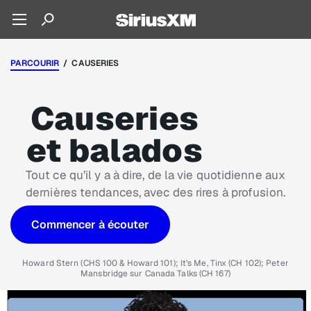
PARCOURIR
/ CAUSERIES
Causeries
et balados
Tout ce qu’il y a à dire, de la vie quotidienne aux
dernières tendances, avec des rires à profusion.
Commencer à écouter
Howard Stern (CHS 100 & Howard 101); It’s Me, Tinx (CH 102); Peter
Mansbridge sur Canada Talks (CH 167)