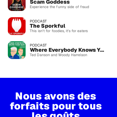
Scam Goddess
Experience the funny side of fraud
PODCAST
The Sporkful
This isn’t for foodies, it’s for eaters
PODCAST
Where Everybody Knows Your Name
Ted Danson and Woody Harrelson
Nous avons des
forfaits pour tous
les goûts