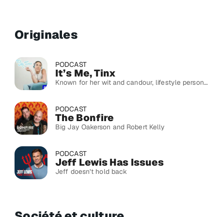
Originales
PODCAST
It’s Me, Tinx
Known for her wit and candour, lifestyle personality and digital creator Tinx brings the voice that made her an overnight sensation, celebrated by millions on It’s Me, Tinx.
PODCAST
The Bonfire
Big Jay Oakerson and Robert Kelly
PODCAST
Jeff Lewis Has Issues
Jeff doesn’t hold back
Société et culture