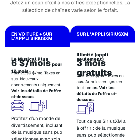
Jetez un coup d’œil à nos offres exceptionnelles. La
sélection de chaînes varie selon le forfait.
EN VOITURE + SUR
SUR L’APPLI SIRIUSXM
L’APPLI SIRIUSXM
Illimité (appli
Le Musical Plus
seulement)
6 $/mois
3 mois
pour
gratuits
12 mois
Puis 25,99 $/mo. Taxes en
Puis 11,99 $/mo. Taxes en
sus. Nouveaux
sus. Annulez en ligne en
abonnements uniquement.
tout temps.
Voir les
Voir les détails de l’offre
détails de l’offre ci-
ci-dessous.
dessous.
Profitez d’un monde de
Tout ce que SiriusXM a
divertissement, incluant
à offrir : de la musique
de la musique sans pub
sans pub sélectionnée
sélectionnée avec soin