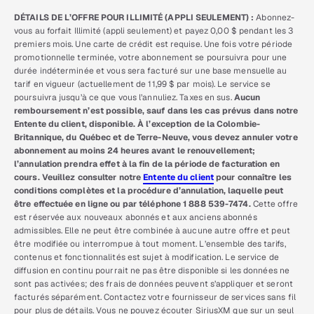
DÉTAILS DE L’OFFRE POUR ILLIMITÉ (APPLI SEULEMENT) :
Abonnez-
vous au forfait Illimité (appli seulement) et payez 0,00 $ pendant les 3
premiers mois. Une carte de crédit est requise. Une fois votre période
promotionnelle terminée, votre abonnement se poursuivra pour une
durée indéterminée et vous sera facturé sur une base mensuelle au
tarif en vigueur (actuellement de 11,99 $ par mois). Le service se
poursuivra jusqu’à ce que vous l’annuliez. Taxes en sus.
Aucun
remboursement n’est possible, sauf dans les cas prévus dans notre
Entente du client, disponible. À l’exception de la Colombie-
Britannique, du Québec et de Terre-Neuve, vous devez annuler votre
abonnement au moins 24 heures avant le renouvellement;
l’annulation prendra effet à la fin de la période de facturation en
cours. Veuillez consulter notre
Entente du client
pour connaître les
conditions complètes et la procédure d’annulation, laquelle peut
être effectuée en ligne ou par téléphone 1 888 539-7474.
Cette offre
est réservée aux nouveaux abonnés et aux anciens abonnés
admissibles. Elle ne peut être combinée à aucune autre offre et peut
être modifiée ou interrompue à tout moment. L’ensemble des tarifs,
contenus et fonctionnalités est sujet à modification. Le service de
diffusion en continu pourrait ne pas être disponible si les données ne
sont pas activées; des frais de données peuvent s’appliquer et seront
facturés séparément. Contactez votre fournisseur de services sans fil
pour plus de détails. Vous ne pouvez écouter SiriusXM que sur un seul