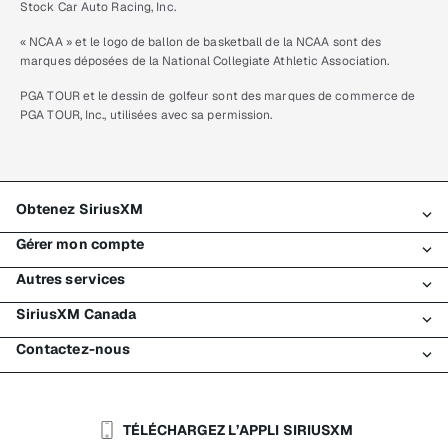
Stock Car Auto Racing, Inc.
« NCAA » et le logo de ballon de basketball de la NCAA sont des
marques déposées de la National Collegiate Athletic Association.
PGA TOUR et le dessin de golfeur sont des marques de commerce de
PGA TOUR, Inc., utilisées avec sa permission.
Obtenez SiriusXM
Gérer mon compte
Tous les forfaits
Autres services
Mon essai SiriusXM
Connexion
Mon abonnement
SiriusXM Canada
Enregistrement
Traffic et Travel
Essai gratuit de SiriusXM
Effectuer un paiement
Contactez-nous
Entreprises
À propos de SiriusXM
Magasiner
Transfert de service
Bateaux
Salle de nouvelles
Contacter le Service à la clientèle
Retransmission de signal
Avions
Carrières
Aide et soutien
TÉLÉCHARGEZ L’APPLI SIRIUSXM
Flottes
Blogue SiriusXM