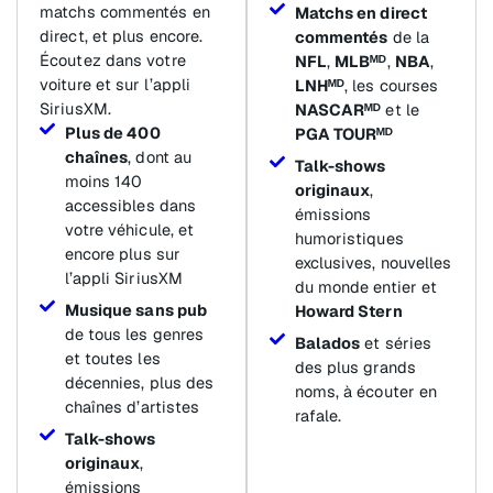
matchs commentés en
Matchs en direct
direct, et plus encore.
commentés
de la
Écoutez dans votre
NFL
,
MLBᴹᴰ
,
NBA
,
voiture et sur l’appli
LNHᴹᴰ
, les courses
SiriusXM.
NASCARᴹᴰ
et le
Plus de 400
PGA TOURᴹᴰ
chaînes
, dont au
Talk-shows
moins 140
originaux
,
accessibles dans
émissions
votre véhicule, et
humoristiques
encore plus sur
exclusives, nouvelles
l’appli SiriusXM
du monde entier et
Musique sans pub
Howard Stern
de tous les genres
Balados
et séries
et toutes les
des plus grands
décennies, plus des
noms, à écouter en
chaînes d’artistes
rafale.
Talk-shows
originaux
,
émissions