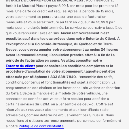
DÉTAILS DE L’OFFRE POUR LE MUSICAL PLUS :
Abonnez-vous au
forfait Le Musical Plus et payez 5,99 $ par mois pour les premiers 12
mois. Une carte de crédit est requise. Après la période de 12 mois,
votre abonnement se poursuivra sur une base de facturation
mensuelle et vous serez facturé au tarif en vigueur de 25,99 $ par
mois, pour une durée indéterminée. Le service se poursuivra jusqu’à ce
que vous l’annuliez. Taxes en sus.
Aucun remboursement n’est
possible, sauf dans les cas prévus dans notre Entente du Client. À
l’exception de la Colombie-Britannique, du Québec et de Terre-
Neuve, vous devez annuler votre abonnement au moins 24 heures
avant le renouvellement; l’annulation prendra effet à la fin de la
période de facturation en cours. Veuillez consulter notre
Entente du client
pour connaître les conditions complètes et la
procédure d’annulation de votre abonnement, laquelle peut être
effectuée par téléphone 1 833 838-7840.
L’ensemble des tarifs,
conditions, contenus et fonctionnalités est sujet à modification. La
programmation des chaînes et les fonctionnalités varient en fonction
du forfait. Selon la marque et le modèle de votre véhicule, une
connexion de données active peut être requise pour accéder à
certains services SiriusXM, ou à l’ensemble de ceux-ci. L’offre est
réservée aux nouveaux abonnements et aux identifiants radio
admissibles, comme déterminé exclusivement par SiriusXM. Nous
recueillons et utilisons les renseignements personnels conformément
à notre
Politique de confidentialité
.