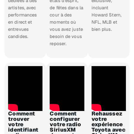
dédiées à des
états d’esprit,
exclusive,
artistes, avec
de fêtes dans la
incluant
performances
cour à des
Howard Stern,
en direct et
moments où
NFL, MLB et
entrevues
vous avez juste
bien plus.
candides.
besoin de vous
reposer.
Comment
Comment
Rehaussez
trouver
configurer
votre
votre
votre radio
expérience
identifiant
SiriusXM
Toyota avec