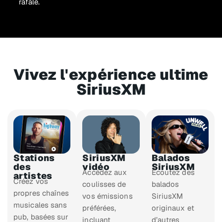
rafale.
Vivez l'expérience ultime
SiriusXM​
Stations
SiriusXM
Balados
des
vidéo
SiriusXM
Accédez aux
Écoutez des
artistes
Créez vos
coulisses de
balados
propres chaînes
vos émissions
SiriusXM
musicales sans
préférées,
originaux et
pub, basées sur
incluant
d’autres