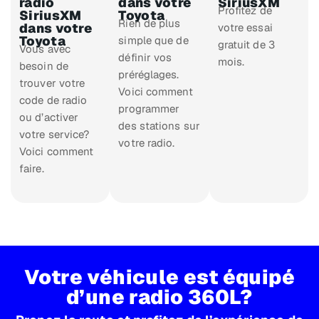
radio
dans votre
SiriusXM
Profitez de
SiriusXM
Toyota
Rien de plus
dans votre
votre essai
Toyota
simple que de
gratuit de 3
Vous avec
définir vos
mois.
besoin de
préréglages.
trouver votre
Voici comment
code de radio
programmer
ou d’activer
des stations sur
votre service?
votre radio.
Voici comment
faire.
Votre véhicule est équipé
d’une radio 360L?