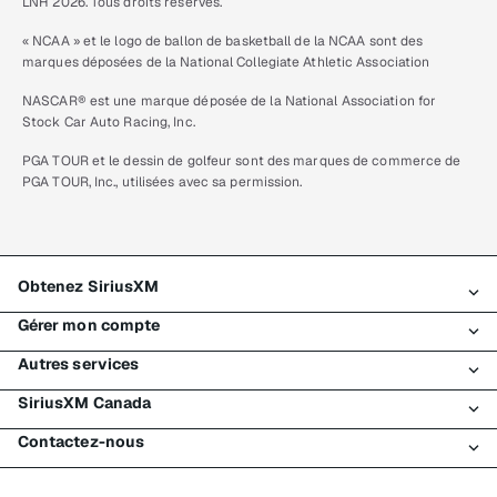
LNH 2026. Tous droits réservés.
« NCAA » et le logo de ballon de basketball de la NCAA sont des
marques déposées de la National Collegiate Athletic Association
NASCAR® est une marque déposée de la National Association for
Stock Car Auto Racing, Inc.
PGA TOUR et le dessin de golfeur sont des marques de commerce de
PGA TOUR, Inc., utilisées avec sa permission.
Obtenez SiriusXM
Gérer mon compte
Tous les forfaits
Autres services
Mon essai SiriusXM
Connexion
Mon abonnement
SiriusXM Canada
Enregistrement
Traffic et Travel
Essai gratuit de SiriusXM
Effectuer un paiement
Contactez-nous
Entreprises
À propos de SiriusXM
Magasiner
Transfert de service
Bateaux
Salle de nouvelles
Contacter le Service à la clientèle