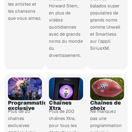
les artistes et
Howard Stern,
balados super
les chansons
en plus de
populaires de
que vous aimez.
vidéos
grands noms
quotidiennes
comme Unwell
avec de grands
et Smartless
noms du monde
sur l’appli
du
SiriusXM.
divertissement.
Programmation
Chaînes
Chaînes de
exclusive
Xtra
choix
Plus de 20
Plus de 200
Ne manquez
chaînes
chaînes Xtra,
pas une
exclusives
pour tous les
programmation