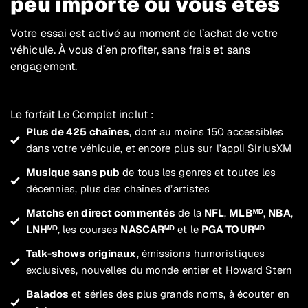
peu importe où vous êtes
Votre essai est activé au moment de l’achat de votre
véhicule. À vous d’en profiter, sans frais et sans
engagement.
Le forfait Le Complet inclut :
Plus de 425 chaînes
, dont au moins 150 accessibles
dans votre véhicule, et encore plus sur l’appli SiriusXM
Musique sans pub
de tous les genres et toutes les
décennies, plus des chaînes d’artistes
Matchs en direct commentés
de la
NFL
,
MLBᴹᴰ
,
NBA
,
LNHᴹᴰ
, les courses
NASCARᴹᴰ
et le
PGA TOURᴹᴰ
Talk-shows originaux
, émissions humoristiques
exclusives, nouvelles du monde entier et Howard Stern
Balados
et séries des plus grands noms, à écouter en