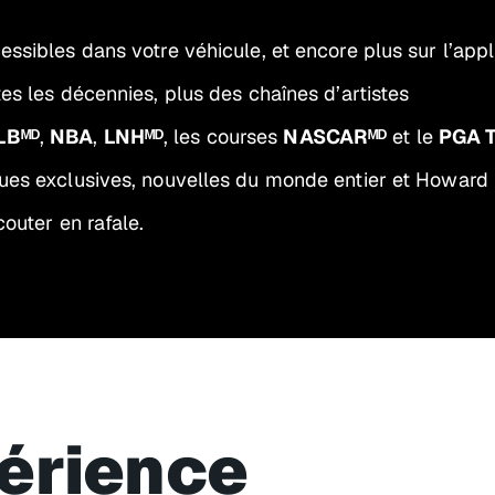
essibles dans votre véhicule, et encore plus sur l’appl
es les décennies, plus des chaînes d’artistes
LBᴹᴰ
,
NBA
,
LNHᴹᴰ
, les courses
NASCARᴹᴰ
et le
PGA 
ques exclusives, nouvelles du monde entier et Howard
outer en rafale.
périence