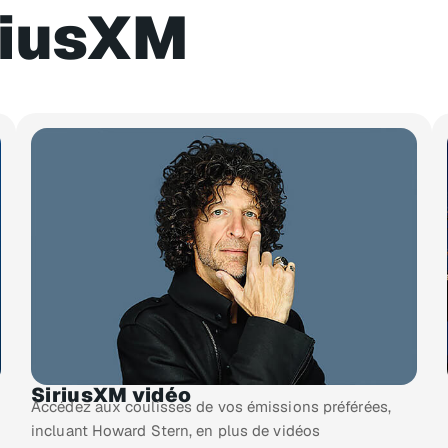
riusXM​
SiriusXM vidéo
Accédez aux coulisses de vos émissions préférées,
incluant Howard Stern, en plus de vidéos