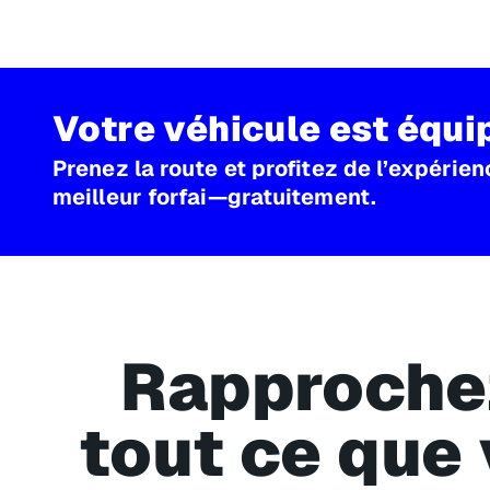
Votre véhicule est équi
Prenez la route et profitez de l’expérie
meilleur forfai—gratuitement.
Rapproche
tout ce que