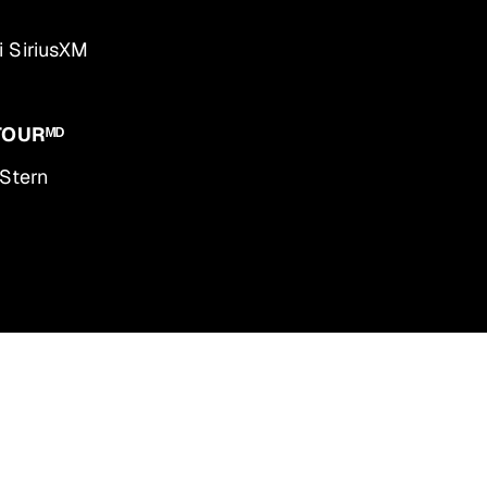
i SiriusXM
TOURᴹᴰ
 Stern