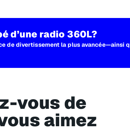
pé d’une radio 360L?
nce de divertissement la plus avancée—ainsi 
z-vous de
 vous aimez