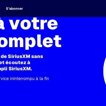
r
S’abonner
à votre
Complet
t de SiriusXM sans
 et écoutez à
ppli SiriusXM.
ice ininterrompu à la fin