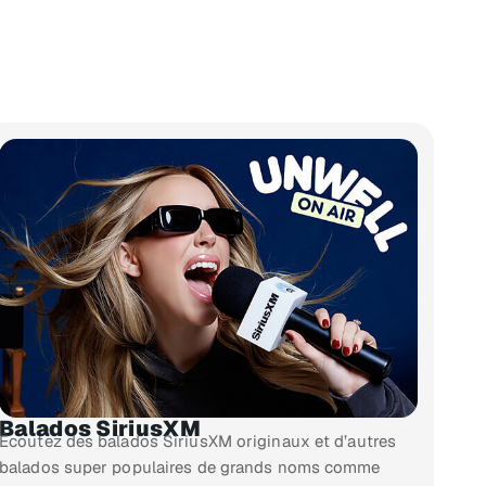
Balados SiriusXM
Écoutez des balados SiriusXM originaux et d’autres
balados super populaires de grands noms comme