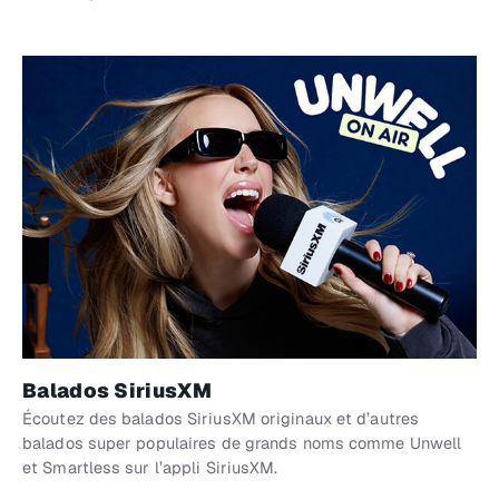
Balados SiriusXM
Écoutez des balados SiriusXM originaux et d’autres
balados super populaires de grands noms comme Unwell
et Smartless sur l’appli SiriusXM.