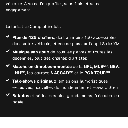
véhicule. À vous d’en profiter, sans frais et sans
engagement.
Le forfait Le Complet inclut :
Plus de 425 chaînes
, dont au moins 150 accessibles
dans votre véhicule, et encore plus sur l’appli SiriusXM
Musique sans pub
de tous les genres et toutes les
décennies, plus des chaînes d’artistes
Matchs en direct commentés
de la
NFL
,
MLBᴹᴰ
,
NBA
,
LNHᴹᴰ
, les courses
NASCARᴹᴰ
et le
PGA TOURᴹᴰ
Talk-shows originaux
, émissions humoristiques
exclusives, nouvelles du monde entier et Howard Stern
Balados
et séries des plus grands noms, à écouter en
rafale.