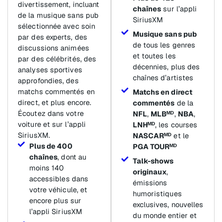
divertissement, incluant
chaînes
sur l’appli
de la musique sans pub
SiriusXM
sélectionnée avec soin
Musique sans pub
par des experts, des
de tous les genres
discussions animées
et toutes les
par des célébrités, des
décennies, plus des
analyses sportives
chaînes d’artistes
approfondies, des
matchs commentés en
Matchs en direct
direct, et plus encore.
commentés
de la
Écoutez dans votre
NFL
,
MLBᴹᴰ
,
NBA
,
voiture et sur l’appli
LNHᴹᴰ
, les courses
SiriusXM.
NASCARᴹᴰ
et le
Plus de 400
PGA TOURᴹᴰ
chaînes
, dont au
Talk-shows
moins 140
originaux
,
accessibles dans
émissions
votre véhicule, et
humoristiques
encore plus sur
exclusives, nouvelles
l’appli SiriusXM
du monde entier et