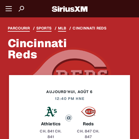
PARCOURIR
SPORTS
MLB
CINCINNATI REDS
Cincinnati
Reds
AUJOURD'HUI, AOÛT 6
12:40 PM HNE
Athletics
Reds
CH. 841
CH.
CH. 847
CH.
841
847