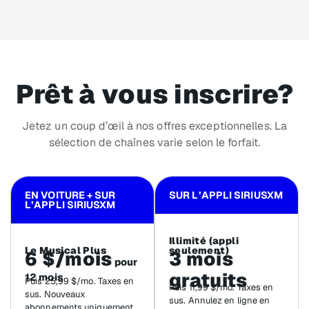
Prêt à vous inscrire?
Jetez un coup d’œil à nos offres exceptionnelles. La
sélection de chaînes varie selon le forfait.
EN VOITURE + SUR
SUR L’APPLI SIRIUSXM
L’APPLI SIRIUSXM
Illimité (appli
Le Musical Plus
seulement)
6 $/mois
3 mois
pour
gratuits
12 mois
Puis 25,99 $/mo. Taxes en
Puis 11,99 $/mo. Taxes en
sus. Nouveaux
sus. Annulez en ligne en
abonnements uniquement.