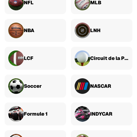
NFL
MLB
NBA
LNH
LCF
Circuit de la PGA
Soccer
NASCAR
Formule 1
INDYCAR