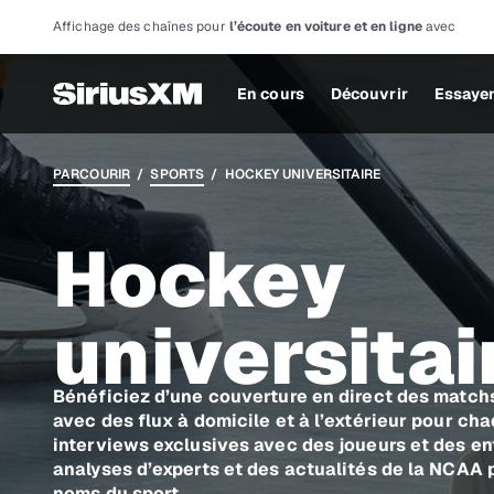
Affichage des chaînes pour
l’écoute en voiture et en ligne
avec
En cours
Découvrir
Essaye
PARCOURIR
/
SPORTS
/ HOCKEY UNIVERSITAIRE
Hockey
universitai
Bénéficiez d’une couverture en direct des match
avec des flux à domicile et à l’extérieur pour ch
interviews exclusives avec des joueurs et des ent
analyses d’experts et des actualités de la NCAA 
noms du sport.