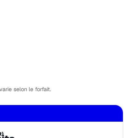
rie selon le forfait.
t)