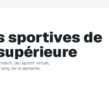
s sportives de
 supérieure
CH 86
tch, jeu sportif virtuel,
SiriusXM NBA Radio
 long de la semaine.
Matchs commentés - NBA 24 h/24