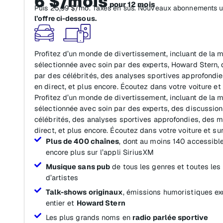
6 $/mois
pour 12 mois
Puis 25,99 $/mo. Taxes en sus. Nouveaux abonnements 
l’offre ci-dessous.
Profitez d’un monde de divertissement, incluant de la
sélectionnée avec soin par des experts, Howard Stern,
par des célébrités, des analyses sportives approfond
en direct, et plus encore. Écoutez dans votre voiture et 
Profitez d’un monde de divertissement, incluant de la
sélectionnée avec soin par des experts, des discussio
célébrités, des analyses sportives approfondies, des
direct, et plus encore. Écoutez dans votre voiture et sur
Plus de 400 chaînes
, dont au moins 140 accessible
encore plus sur l’appli SiriusXM
Musique sans pub
de tous les genres et toutes les
d’artistes
Talk-shows originaux
, émissions humoristiques ex
entier et
Howard Stern
Les plus grands noms en
radio parlée sportive