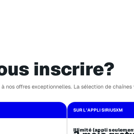
ous inscrire?
à nos offres exceptionnelles. La sélection de chaînes va
SUR L’APPLI SIRIUSXM
Illimité (appli seulemen