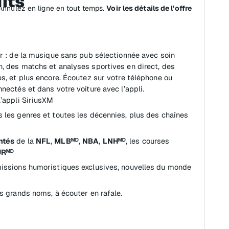
its
 Annulez en ligne en tout temps.
Voir les détails de l’offre
ir : de la musique sans pub sélectionnée avec soin
, des matchs et analyses sportives en direct, des
es, et plus encore. Écoutez sur votre téléphone ou
nectés et dans votre voiture avec l’appli.
l’appli SiriusXM
 les genres et toutes les décennies, plus des chaînes
ntés
de la
NFL
,
MLBᴹᴰ
,
NBA
,
LNHᴹᴰ
, les courses
URᴹᴰ
missions humoristiques exclusives, nouvelles du monde
s grands noms, à écouter en rafale.