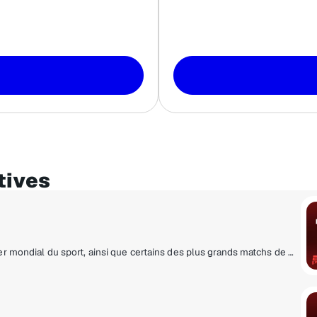
tives
Discussions sportives 24h/24 et 7j/7 du leader mondial du sport, ainsi que certains des plus grands matchs de la NBA, de la MLB et des sports universitaires.