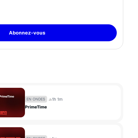
Abonnez-vous
1h 1m
EN ONDES
PrimeTime