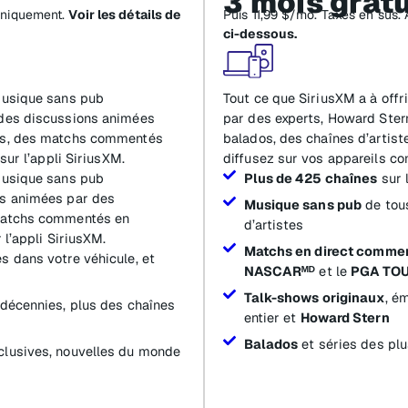
3 mois gratu
uniquement.
Voir les détails de
Puis 11,99 $/mo. Taxes en sus.
ci-dessous.
 musique sans pub
Tout ce que SiriusXM a à offr
 des discussions animées
par des experts, Howard Stern
ies, des matchs commentés
balados, des chaînes d’artist
sur l’appli SiriusXM.
diffusez sur vos appareils con
 musique sans pub
Plus de 425 chaînes
sur 
ns animées par des
Musique sans pub
de tous
 matchs commentés en
d’artistes
 l’appli SiriusXM.
Matchs en direct comme
s dans votre véhicule, et
NASCARᴹᴰ
et le
PGA TO
Talk-shows originaux
, é
 décennies, plus des chaînes
entier et
Howard Stern
Balados
et séries des plu
clusives, nouvelles du monde