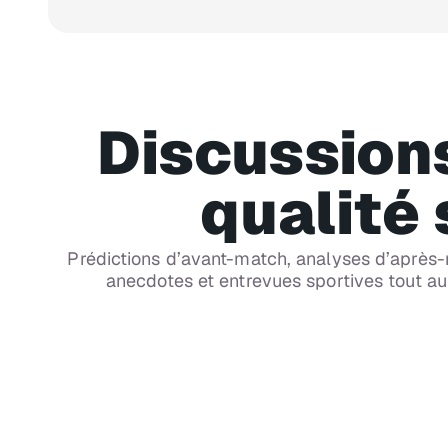
Discussion
qualité
CH 88
Prédictions d’avant-match, analyses d’après-ma
SiriusXM NFL Radio
anecdotes et entrevues sportives tout au
Matchs commentés - NFL 24 h/24