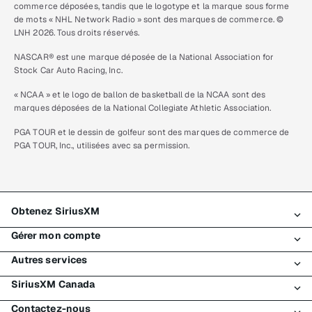
commerce déposées, tandis que le logotype et la marque sous forme
de mots « NHL Network Radio » sont des marques de commerce. ©
LNH 2026. Tous droits réservés.
NASCAR® est une marque déposée de la National Association for
Stock Car Auto Racing, Inc.
« NCAA » et le logo de ballon de basketball de la NCAA sont des
marques déposées de la National Collegiate Athletic Association.
PGA TOUR et le dessin de golfeur sont des marques de commerce de
PGA TOUR, Inc., utilisées avec sa permission.
Obtenez SiriusXM
Gérer mon compte
Tous les forfaits
Autres services
Mon essai SiriusXM
Connexion
Mon abonnement
SiriusXM Canada
Enregistrement
Traffic et Travel
Essai gratuit de SiriusXM
Effectuer un paiement
Contactez-nous