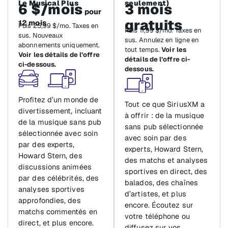
Le Musical Plus
seulement)
6 $/mois
3 mois
pour
gratuits
12 mois
Puis 25,99 $/mo. Taxes en
Puis 11,99 $/mo. Taxes en
sus. Nouveaux
sus. Annulez en ligne en
abonnements uniquement.
tout temps.
Voir les
Voir les détails de l’offre
détails de l’offre ci-
ci-dessous.
dessous.
Profitez d’un monde de
Tout ce que SiriusXM a
divertissement, incluant
à offrir : de la musique
de la musique sans pub
sans pub sélectionnée
sélectionnée avec soin
avec soin par des
par des experts,
experts, Howard Stern,
Howard Stern, des
des matchs et analyses
discussions animées
sportives en direct, des
par des célébrités, des
balados, des chaînes
analyses sportives
d’artistes, et plus
approfondies, des
encore. Écoutez sur
matchs commentés en
votre téléphone ou
direct, et plus encore.
diffusez sur vos