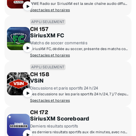
WWE Radio sur SiriusXM est la seule chaîne audio diffusant 24 heures sur 24 et 7 jours sur 7 entièrement consacrée à l'univers du catch professionnel.
Spectacles et horaires
APPLI SEULEMENT
CH 157
SiriusXM FC
Matchs de soccer commentés
SiriusXM FC, dédiée au soccer, présente des matchs commentés en direct et des émissions animées par des légendes de ce sport.
Spectacles et horaires
APPLI SEULEMENT
CH 158
VSiN
Discussions et paris sportifs 24 h/24
Des discussions sur les paris sportifs 24 h/24, 7 j/7 depuis Las Vegas. Plongez au cœur de l'action non-stop animée par des animateurs experts, des parieurs professionnels et des responsables des cotes des sites de paris sportifs.
Spectacles et horaires
CH 172
SiriusXM Scoreboard
Derniers résultats sportifs
Les derniers résultats sportifs aux dix minutes, avec nouvelles, commentaires et informations sur tous vos événements sportifs.