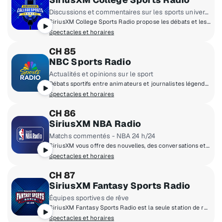
Discussions et commentaires sur les sports universitaires
SiriusXM College Sports Radio propose les débats et les commentaires sportifs universitaires les plus complets, 24h/24 et 7j/7. Écoutez les meilleurs experts du sport universitaire, dont Danny Kanell, Dusty Dvoracek, Rick Neuheisel et EJ Manuel.
Spectacles et horaires
CH 85
NBC Sports Radio
Actualités et opinions sur le sport
Débats sportifs entre animateurs et journalistes légendaires avec des opinions tranchées et des entrevues avec des vedettes.
Spectacles et horaires
CH 86
SiriusXM NBA Radio
Matchs commentés - NBA 24 h/24
SiriusXM vous offre des nouvelles, des conversations et matchs commentés de la NBA 24 heures sur 24, 7 jours sur 7.
Spectacles et horaires
CH 87
SiriusXM Fantasy Sports Radio
Équipes sportives de rêve
SiriusXM Fantasy Sports Radio est la seule station de radio 24h/24 et 7j/7 exclusivement dédiée aux sports fantasy. Bénéficiez de conseils d'experts, de stratégies et d'informations, ainsi que d'interviews d'athlètes, d'entraîneurs et d'experts pour vous aider à dominer votre ligue.
Spectacles et horaires