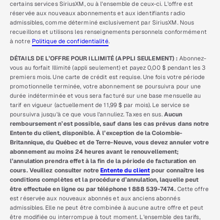
certains services SiriusXM, ou à l’ensemble de ceux-ci. L’offre est
réservée aux nouveaux abonnements et aux identifiants radio
admissibles, comme déterminé exclusivement par SiriusXM. Nous
recueillons et utilisons les renseignements personnels conformément
à notre
Politique de confidentialité
.
DÉTAILS DE L’OFFRE POUR ILLIMITÉ (APPLI SEULEMENT) :
Abonnez-
vous au forfait Illimité (appli seulement) et payez 0,00 $ pendant les 3
premiers mois. Une carte de crédit est requise. Une fois votre période
promotionnelle terminée, votre abonnement se poursuivra pour une
durée indéterminée et vous sera facturé sur une base mensuelle au
tarif en vigueur (actuellement de 11,99 $ par mois). Le service se
poursuivra jusqu’à ce que vous l’annuliez. Taxes en sus.
Aucun
remboursement n’est possible, sauf dans les cas prévus dans notre
Entente du client, disponible. À l’exception de la Colombie-
Britannique, du Québec et de Terre-Neuve, vous devez annuler votre
abonnement au moins 24 heures avant le renouvellement;
l’annulation prendra effet à la fin de la période de facturation en
cours. Veuillez consulter notre
Entente du client
pour connaître les
conditions complètes et la procédure d’annulation, laquelle peut
être effectuée en ligne ou par téléphone 1 888 539-7474.
Cette offre
est réservée aux nouveaux abonnés et aux anciens abonnés
admissibles. Elle ne peut être combinée à aucune autre offre et peut
être modifiée ou interrompue à tout moment. L’ensemble des tarifs,