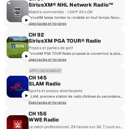
SiriusXM® NHL Network Radio™
Matchs commentés - LNH® 24 h/24
SiriusXM laisse tomber la rondelle en tout temps. Nouvelles, discussions, opinions d'expert et parties commentées de la LNH®.
Spectacles et horaires
CH 92
SiriusXM PGA TOUR® Radio
Propos et parties de golf
SiriusXM PGA TOUR Radio propose la couverture la plus complète du golf avec des actualités, des scores de tournois et des moments forts du PGA TOUR, du Champions TOUR, du Korn Ferry TOUR et du LPGA TOUR.
Spectacles et horaires
APPLI SEULEMENT
CH 145
SLAM Radio
Sports et propos divertissants
SLAM, premiere station de radio d'élèves du secondaire offrant un point de vue unique sur les sports et des propos divertissants.
Spectacles et horaires
CH 156
WWE Radio
Le catch professionnel, 24 heures sur 24, 7 jours sur 7