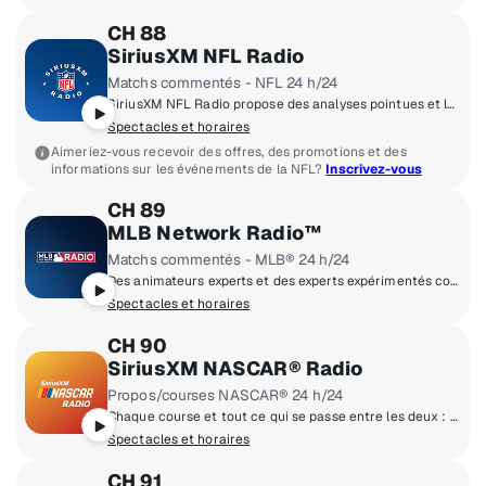
CH 88
SiriusXM NFL Radio
Matchs commentés - NFL 24 h/24
SiriusXM NFL Radio propose des analyses pointues et les dernières actualités NFL dont les vrais passionnés de football ont besoin, 24h/24, 7j/7 et 365j/an. De la tournée annuelle des camps d'entraînement des 32 équipes aux retransmissions de la semaine du Super Bowl, en passant par les rencontres de recrutement et la couverture en direct de chaque choix de la draft NFL, une équipe d'animateurs professionnels et d'invités spéciaux de toute la ligue vous tient au courant.
Spectacles et horaires
Aimeriez-vous recevoir des offres, des promotions et des
informations sur les événements de la NFL?
Inscrivez-vous
CH 89
MLB Network Radio™
Matchs commentés - MLB® 24 h/24
Des animateurs experts et des experts expérimentés couvrent l'actualité du baseball : rumeurs d'échanges, actualités de dernière minute, rapports de blessures et scores, de la journée des lanceurs et receveurs aux World Series, jusqu'à l'intersaison. MLB Network Radio™ parle de baseball 24 h/24, 7 j/7, 365 j/an.
Spectacles et horaires
CH 90
SiriusXM NASCAR® Radio
Propos/courses NASCAR® 24 h/24
Chaque course et tout ce qui se passe entre les deux : plongez au cœur du sport avec un accès privilégié aux pilotes, chefs d'équipe, propriétaires d'écurie et autres experts de la course, qui s'expriment en toute franchise sur SiriusXM NASCAR Radio. Des interviews d'après-course, dans la voie de la victoire et dans le garage, vous obtiendrez les dernières nouvelles et informations de votre source de confiance pour tout ce qui concerne la NASCAR.
Spectacles et horaires
CH 91