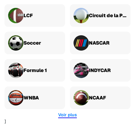
LCF
Circuit de la PGA
Soccer
NASCAR
Formule 1
INDYCAR
WNBA
NCAAF
Voir plus
]