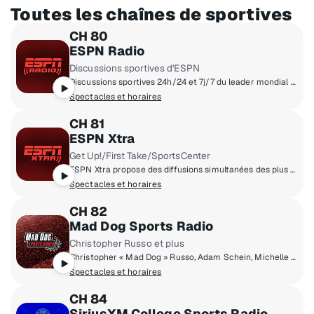
Toutes les chaînes de sportives
CH 80
ESPN Radio
Discussions sportives d'ESPN
Discussions sportives 24h/24 et 7j/7 du leader mondial du sport, ainsi que certains des plus grands matchs de la NBA, de la MLB et des sports universitaires.
Spectacles et horaires
CH 81
ESPN Xtra
Get Up!/First Take/SportsCenter
ESPN Xtra propose des diffusions simultanées des plus grandes émissions d'ESPN, notamment leur programme phare, SportsCenter, et des diffusions simultanées de First Take, Get Up!, College Gameday et The Paul Finebaum Show.
Spectacles et horaires
CH 82
Mad Dog Sports Radio
Christopher Russo et plus
Christopher « Mad Dog » Russo, Adam Schein, Michelle Beadle, Damon Amendolara, Mike Babchik et d’autres discutent de sport.
Spectacles et horaires
CH 84
SiriusXM College Sports Radio