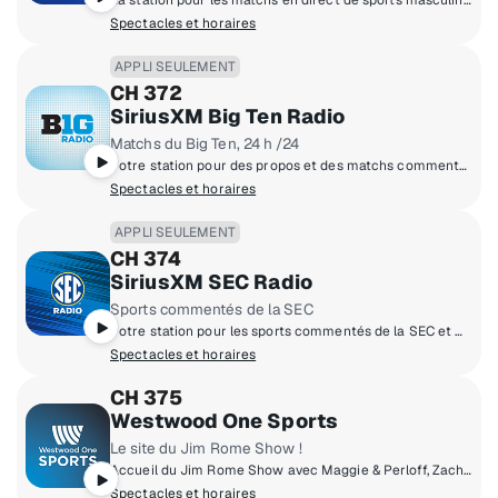
La station pour les matchs en direct de sports masculins de l'ACC (Atlantic Coast Conference), soit football et basketball.
Spectacles et horaires
APPLI SEULEMENT
CH 372
SiriusXM Big Ten Radio
Matchs du Big Ten, 24 h /24
Votre station pour des propos et des matchs commentés en direct du Big Ten, incluant football, basketball et plus.
Spectacles et horaires
APPLI SEULEMENT
CH 374
SiriusXM SEC Radio
Sports commentés de la SEC
Votre station pour les sports commentés de la SEC et matchs en direct, y compris le football, le basketball et plus.
Spectacles et horaires
CH 375
Westwood One Sports
Le site du Jim Rome Show !
Accueil du Jim Rome Show avec Maggie & Perloff, Zach Gelb et bien d'autres !
Spectacles et horaires