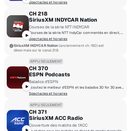
Spectacles et horaires
CH 218
SiriusXM INDYCAR Nation
Courses de la série NTT INDYCAR
Courses de la série NTT IndyCar commentés en direct, avec discussions et émissions spéciales chaque semaine.
Spectacles et horaires
SiriusXM INDYCAR Nation
(anciennement ch. 160) est
désormais sur le canal 218.
APPLI SEULEMENT
CH 370
ESPN Podcasts
Balados d'ESPN
Écoutez le meilleur d'ESPN et les balados 30 for 30 avec de nouvelles émissions ajoutées tous les jours.
Spectacles et horaires
APPLI SEULEMENT
CH 371
SiriusXM ACC Radio
Couverture des matchs de l'ACC