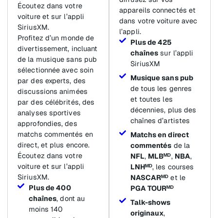
Écoutez dans votre
appareils connectés et
voiture et sur l’appli
dans votre voiture avec
SiriusXM.
l’appli.
Profitez d’un monde de
Plus de 425
divertissement, incluant
chaînes
sur l’appli
de la musique sans pub
SiriusXM
sélectionnée avec soin
Musique sans pub
par des experts, des
de tous les genres
discussions animées
et toutes les
par des célébrités, des
décennies, plus des
analyses sportives
chaînes d’artistes
approfondies, des
matchs commentés en
Matchs en direct
direct, et plus encore.
commentés
de la
Écoutez dans votre
NFL
,
MLBᴹᴰ
,
NBA
,
voiture et sur l’appli
LNHᴹᴰ
, les courses
SiriusXM.
NASCARᴹᴰ
et le
Plus de 400
PGA TOURᴹᴰ
chaînes
, dont au
Talk-shows
moins 140
originaux
,