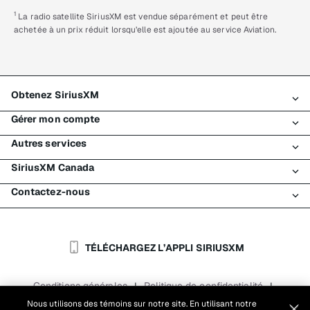
1
La radio satellite SiriusXM est vendue séparément et peut être
achetée à un prix réduit lorsqu’elle est ajoutée au service Aviation.
Obtenez SiriusXM
Gérer mon compte
Tous les forfaits
Autres services
Mon essai SiriusXM
Connexion
Mon abonnement
SiriusXM Canada
Enregistrement
Traffic et Travel
Essai gratuit de SiriusXM
Effectuer un paiement
Contactez-nous
Entreprises
À propos de SiriusXM
Magasiner
Transfert de service
Bateaux
Salle de nouvelles
Contacter le Service à la clientèle
Retransmission de signal
Avions
Carrières
Aide et soutien
TÉLÉCHARGEZ L’APPLI SIRIUSXM
Flottes
Blogue SiriusXM
SiriusXM É.-U.
Accessibilité
Conditions générales
Politique de confidentialité
|
|
Rapports
Conditions d'utilisation du site
|
Nous utilisons des témoins sur notre site. En utilisant notre