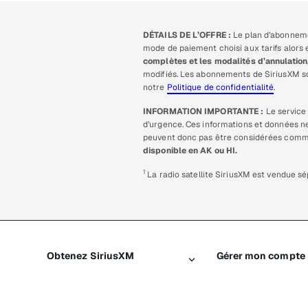
DÉTAILS DE L’OFFRE :
Le plan d’abonneme
mode de paiement choisi aux tarifs alors e
complètes et les modalités d’annulatio
modifiés. Les abonnements de SiriusXM so
notre
Politique de confidentialité
.
INFORMATION IMPORTANTE :
Le service 
d’urgence. Ces informations et données ne
peuvent donc pas être considérées comme 
disponible en AK ou HI.
1
La radio satellite SiriusXM est vendue sé
Obtenez SiriusXM
Gérer mon compte
Tous les forfaits
Connexion