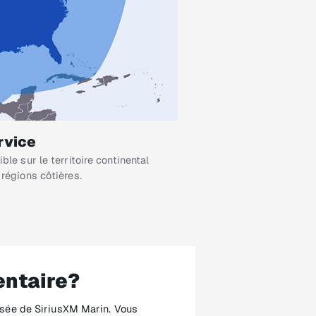
rvice
le sur le territoire continental
 régions côtières.
entaire?
isée de SiriusXM Marin. Vous