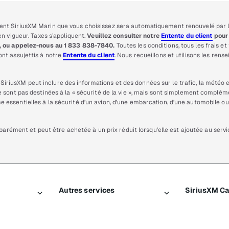
nt SiriusXM Marin que vous choisissez sera automatiquement renouvelé par la 
n vigueur. Taxes s’appliquent.
Veuillez consulter notre
Entente du client
pour 
n, ou appelez-nous au 1 833 838-7840.
Toutes les conditions, tous les frais 
nt assujettis à notre
Entente du client
. Nous recueillons et utilisons les r
SiriusXM peut inclure des informations et des données sur le trafic, la météo e
 sont pas destinées à la « sécurité de la vie », mais sont simplement compléme
essentielles à la sécurité d’un avion, d’une embarcation, d’une automobile ou
parément et peut être achetée à un prix réduit lorsqu’elle est ajoutée au servic
Autres services
SiriusXM C
Traffic et Travel
À propos d