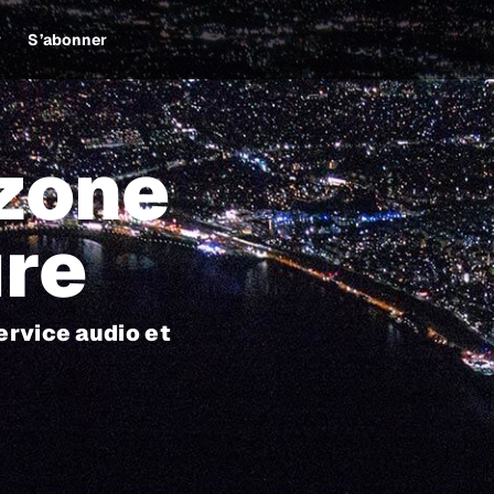
r
S’abonner
 zone
ure
ervice audio et