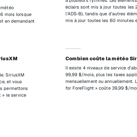
à plusieurs rythmes. Les élément
éclairs sont mis à jour toutes les 
e météo
l’ADS-B), tandis que d’autres élé
 6 mois lorsque
mis à jour toutes les 60 minutes e
et en demandant
iriusXM
Combien coûte la météo Si
Il existe 4 niveaux de service d’
99,99 $/mois, plus les taxes appl
e. SiriusXM
mensuellement ou annuellement. Le
ce, et vous
for ForeFlight » coûte 39,99 $/moi
us permettons
 » le service