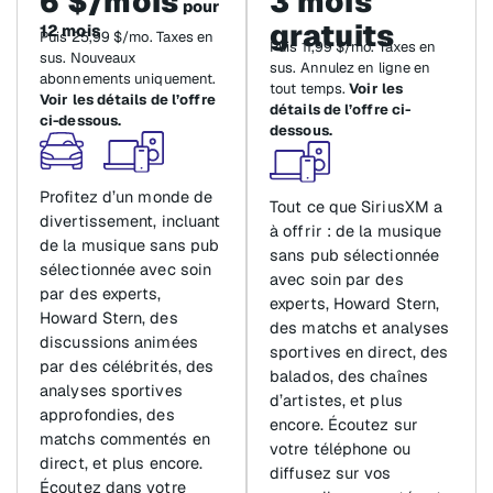
6 $/mois
3 mois
pour
gratuits
12 mois
Puis 25,99 $/mo. Taxes en
Puis 11,99 $/mo. Taxes en
sus. Nouveaux
sus. Annulez en ligne en
abonnements uniquement.
tout temps.
Voir les
Voir les détails de l’offre
détails de l’offre ci-
ci-dessous.
dessous.
Profitez d’un monde de
Tout ce que SiriusXM a
divertissement, incluant
à offrir : de la musique
de la musique sans pub
sans pub sélectionnée
sélectionnée avec soin
avec soin par des
par des experts,
experts, Howard Stern,
Howard Stern, des
des matchs et analyses
discussions animées
sportives en direct, des
par des célébrités, des
balados, des chaînes
analyses sportives
d’artistes, et plus
approfondies, des
encore. Écoutez sur
matchs commentés en
votre téléphone ou
direct, et plus encore.
diffusez sur vos
Écoutez dans votre