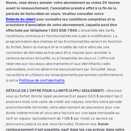
Neuve, vous devez annuler votre abonnement au moins 24 heures
avant le renouvellement; l’annulation prendra effet à la fin de la
période de facturation en cours. Veuillez consulter notre
Entente du client
pour connaître les conditions complètes et la
procédure d’annulation de votre abonnement, laquelle peut être
effectuée par téléphone 1 833 838-7840.
L’ensemble des tarifs,
conditions, contenus et fonctionnalités est sujet à modification. La
programmation des chaînes et les fonctionnalités varient en fonction
du forfait. Selon la marque et le modèle de votre véhicule, une
connexion de données active peut être requise pour accéder à
certains services SiriusXM, ou à l’ensemble de ceux-ci. L’offre est
réservée aux nouveaux abonnements et aux identifiants radio
admissibles, comme déterminé exclusivement par SiriusXM. Nous
recueillons et utilisons les renseignements personnels conformément
à notre
Politique de confidentialité
.
DÉTAILS DE L’OFFRE POUR ILLIMITÉ (APPLI SEULEMENT) :
Abonnez-
vous au forfait Illimité (appli seulement) et payez 0,00 $ pendant les 3
premiers mois. Une carte de crédit est requise. Une fois votre période
promotionnelle terminée, votre abonnement se poursuivra pour une
durée indéterminée et vous sera facturé sur une base mensuelle au
tarif en vigueur (actuellement de 11,99 $ par mois). Le service se
poursuivra jusqu’à ce que vous l’annuliez. Taxes en sus.
Aucun
remboursement n’est possible, sauf dans les cas prévus dans notre