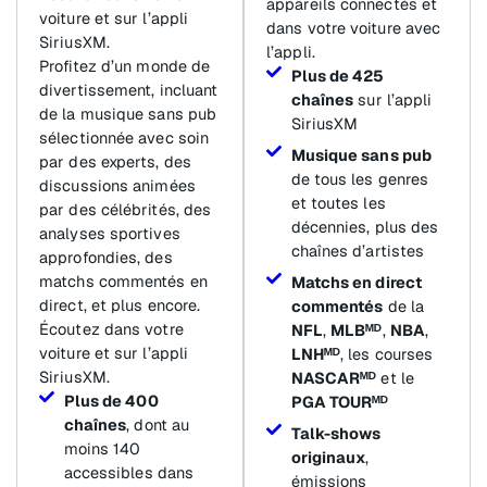
appareils connectés et
voiture et sur l’appli
dans votre voiture avec
SiriusXM.
l’appli.
Profitez d’un monde de
Plus de 425
divertissement, incluant
chaînes
sur l’appli
de la musique sans pub
SiriusXM
sélectionnée avec soin
Musique sans pub
par des experts, des
de tous les genres
discussions animées
et toutes les
par des célébrités, des
décennies, plus des
analyses sportives
chaînes d’artistes
approfondies, des
matchs commentés en
Matchs en direct
direct, et plus encore.
commentés
de la
Écoutez dans votre
NFL
,
MLBᴹᴰ
,
NBA
,
voiture et sur l’appli
LNHᴹᴰ
, les courses
SiriusXM.
NASCARᴹᴰ
et le
Plus de 400
PGA TOURᴹᴰ
chaînes
, dont au
Talk-shows
moins 140
originaux
,
accessibles dans
émissions