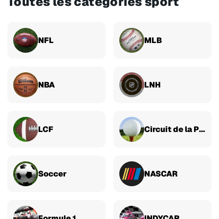
Toutes les catégories sport
NFL
MLB
NBA
LNH
LCF
Circuit de la PGA
Soccer
NASCAR
Formule 1
INDYCAR