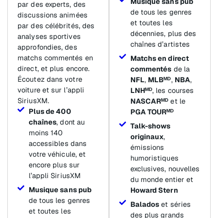
Musique sans pub
par des experts, des
de tous les genres
discussions animées
et toutes les
par des célébrités, des
décennies, plus des
analyses sportives
chaînes d’artistes
approfondies, des
matchs commentés en
Matchs en direct
direct, et plus encore.
commentés
de la
Écoutez dans votre
NFL
,
MLBᴹᴰ
,
NBA
,
voiture et sur l’appli
LNHᴹᴰ
, les courses
SiriusXM.
NASCARᴹᴰ
et le
Plus de 400
PGA TOURᴹᴰ
chaînes
, dont au
Talk-shows
moins 140
originaux
,
accessibles dans
émissions
votre véhicule, et
humoristiques
encore plus sur
exclusives, nouvelles
l’appli SiriusXM
du monde entier et
Musique sans pub
Howard Stern
de tous les genres
Balados
et séries
et toutes les
des plus grands