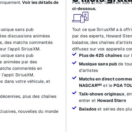
uniquement.
Voir les détails de
Puis 11,99 $/mo. Taxes en sus.
ci-dessous.
 musique sans pub
Tout ce que SiriusXM a à offr
 des discussions animées
par des experts, Howard Stern
ies, des matchs commentés
balados, des chaînes d’artist
sur l’appli SiriusXM.
diffusez sur vos appareils con
 musique sans pub
Plus de 425 chaînes
sur 
ns animées par des
Musique sans pub
de tous
 matchs commentés en
d’artistes
 l’appli SiriusXM.
Matchs en direct comme
s dans votre véhicule, et
NASCARᴹᴰ
et le
PGA TO
Talk-shows originaux
, é
 décennies, plus des chaînes
entier et
Howard Stern
Balados
et séries des plu
clusives, nouvelles du monde