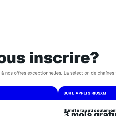
ous inscrire?
à nos offres exceptionnelles. La sélection de chaînes va
SUR L’APPLI SIRIUSXM
Illimité (appli seulemen
3 mois gratu