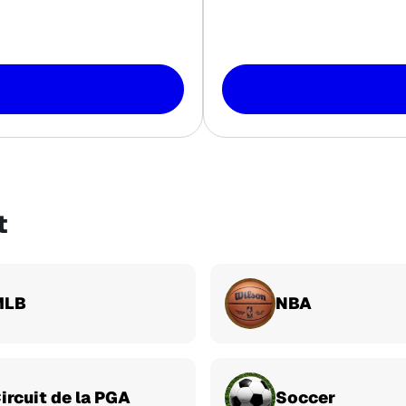
t
MLB
NBA
ircuit de la PGA
Soccer