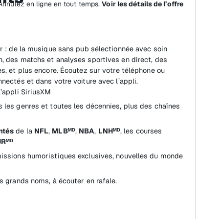
 Annulez en ligne en tout temps.
Voir les détails de l’offre
ir : de la musique sans pub sélectionnée avec soin
, des matchs et analyses sportives en direct, des
es, et plus encore. Écoutez sur votre téléphone ou
nectés et dans votre voiture avec l’appli.
l’appli SiriusXM
 les genres et toutes les décennies, plus des chaînes
ntés
de la
NFL
,
MLBᴹᴰ
,
NBA
,
LNHᴹᴰ
, les courses
URᴹᴰ
missions humoristiques exclusives, nouvelles du monde
s grands noms, à écouter en rafale.