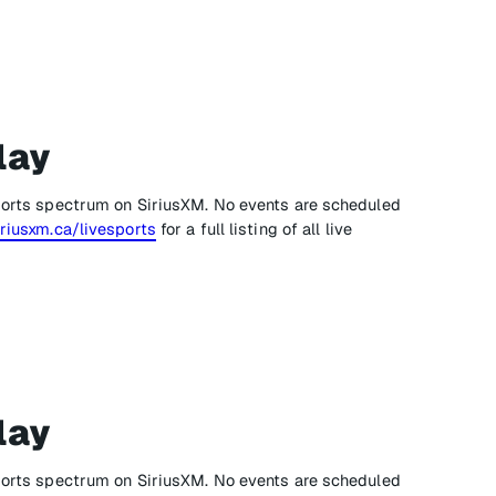
lay
sports spectrum on SiriusXM. No events are scheduled
riusxm.ca/livesports
for a full listing of all live
lay
sports spectrum on SiriusXM. No events are scheduled