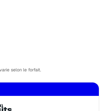
rie selon le forfait.
t)
its