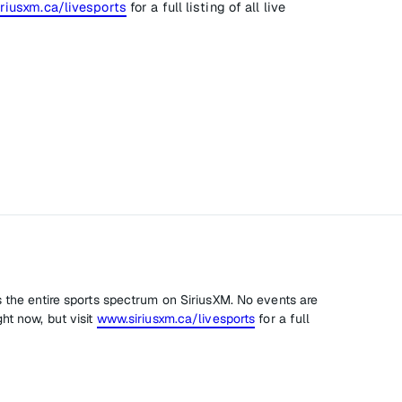
riusxm.ca/livesports
for a full listing of all live
s the entire sports spectrum on SiriusXM. No events are
ht now, but visit
www.siriusxm.ca/livesports
for a full