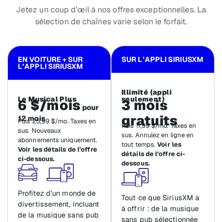
Jetez un coup d’œil à nos offres exceptionnelles. La
sélection de chaînes varie selon le forfait.
EN VOITURE + SUR
SUR L’APPLI SIRIUSXM
L’APPLI SIRIUSXM
Illimité (appli
Le Musical Plus
seulement)
6 $/mois
3 mois
pour
gratuits
12 mois
Puis 25,99 $/mo. Taxes en
Puis 11,99 $/mo. Taxes en
sus. Nouveaux
sus. Annulez en ligne en
abonnements uniquement.
tout temps.
Voir les
Voir les détails de l’offre
détails de l’offre ci-
ci-dessous.
dessous.
Profitez d’un monde de
Tout ce que SiriusXM a
divertissement, incluant
à offrir : de la musique
de la musique sans pub
sans pub sélectionnée