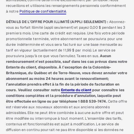
admissibles, comme déterminé exclusivement par SiriusXM. Nous
recueillons et utilisons les renseignements personnels conformément
à notre
Politique de confidentialité
.
DÉTAILS DE L’OFFRE POUR ILLIMITÉ (APPLI SEULEMENT) :
Abonnez-
vous au forfait Illimité (appli seulement) et payez 0,00 $ pendant les 3
premiers mois. Une carte de crédit est requise. Une fois votre période
promotionnelle terminée, votre abonnement se poursuivra pour une
durée indéterminée et vous sera facturé sur une base mensuelle au
tarif en vigueur (actuellement de 11,99 $ par mois). Le service se
poursuivra jusqu’à ce que vous l’annuliez. Taxes en sus.
Aucun
remboursement n’est possible, sauf dans les cas prévus dans notre
Entente du client, disponible. À l’exception de la Colombie-
Britannique, du Québec et de Terre-Neuve, vous devez annuler votre
abonnement au moins 24 heures avant le renouvellement;
l’annulation prendra effet à la fin de la période de facturation en
cours. Veuillez consulter notre
Entente du client
pour connaître les
conditions complètes et la procédure d’annulation, laquelle peut
être effectuée en ligne ou par téléphone 1 888 539-7474.
Cette offre
est réservée aux nouveaux abonnés et aux anciens abonnés
admissibles. Elle ne peut être combinée à aucune autre offre et peut
être modifiée ou interrompue à tout moment. L’ensemble des tarifs,
contenus et fonctionnalités est sujet à modification. Le service de
diffusion en continu pourrait ne pas être disponible si les données ne