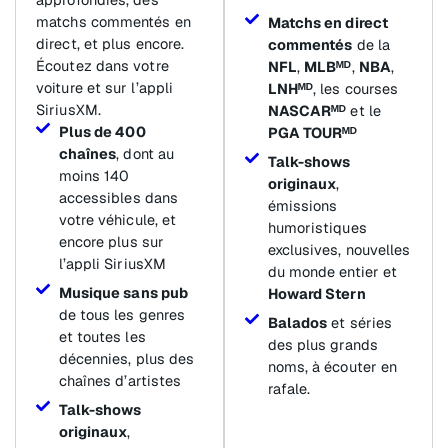
matchs commentés en
Matchs en direct
direct, et plus encore.
commentés
de la
Écoutez dans votre
NFL
,
MLBᴹᴰ
,
NBA
,
voiture et sur l’appli
LNHᴹᴰ
, les courses
SiriusXM.
NASCARᴹᴰ
et le
Plus de 400
PGA TOURᴹᴰ
chaînes
, dont au
Talk-shows
moins 140
originaux
,
accessibles dans
émissions
votre véhicule, et
humoristiques
encore plus sur
exclusives, nouvelles
l’appli SiriusXM
du monde entier et
Musique sans pub
Howard Stern
de tous les genres
Balados
et séries
et toutes les
des plus grands
décennies, plus des
noms, à écouter en
chaînes d’artistes
rafale.
Talk-shows
originaux
,