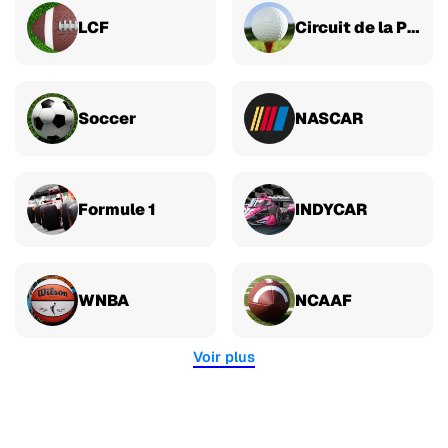
LCF
Circuit de la PGA
Soccer
NASCAR
Formule 1
INDYCAR
WNBA
NCAAF
Voir plus