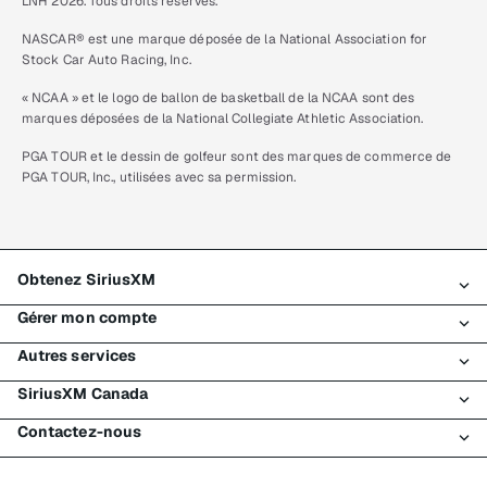
LNH 2026. Tous droits réservés.
NASCAR® est une marque déposée de la National Association for
Stock Car Auto Racing, Inc.
« NCAA » et le logo de ballon de basketball de la NCAA sont des
marques déposées de la National Collegiate Athletic Association.
PGA TOUR et le dessin de golfeur sont des marques de commerce de
PGA TOUR, Inc., utilisées avec sa permission.
Obtenez SiriusXM
Gérer mon compte
Tous les forfaits
Autres services
Mon essai SiriusXM
Connexion
Mon abonnement
SiriusXM Canada
Enregistrement
Traffic et Travel
Essai gratuit de SiriusXM
Effectuer un paiement
Contactez-nous
Entreprises
À propos de SiriusXM
Magasiner
Transfert de service
Bateaux
Salle de nouvelles
Contacter le Service à la clientèle