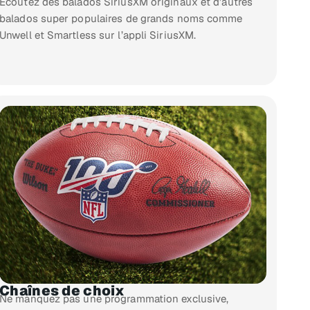
Écoutez des balados SiriusXM originaux et d’autres
balados super populaires de grands noms comme
Unwell et Smartless sur l’appli SiriusXM.
Chaînes de choix
Ne manquez pas une programmation exclusive,