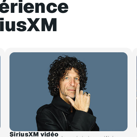
périence
riusXM​
SiriusXM vidéo