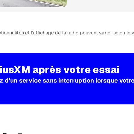
tionnalités et l’affichage de la radio peuvent varier selon le 
riusXM après votre essai
 d’un service sans interruption lorsque votre