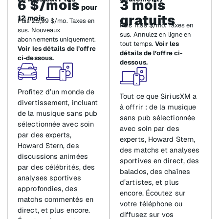
6 $/mois
3 mois
pour
gratuits
12 mois
Puis 25,99 $/mo. Taxes en
Puis 11,99 $/mo. Taxes en
sus. Nouveaux
sus. Annulez en ligne en
abonnements uniquement.
tout temps.
Voir les
Voir les détails de l’offre
détails de l’offre ci-
ci-dessous.
dessous.
Profitez d’un monde de
Tout ce que SiriusXM a
divertissement, incluant
à offrir : de la musique
de la musique sans pub
sans pub sélectionnée
sélectionnée avec soin
avec soin par des
par des experts,
experts, Howard Stern,
Howard Stern, des
des matchs et analyses
discussions animées
sportives en direct, des
par des célébrités, des
balados, des chaînes
analyses sportives
d’artistes, et plus
approfondies, des
encore. Écoutez sur
matchs commentés en
votre téléphone ou
direct, et plus encore.
diffusez sur vos