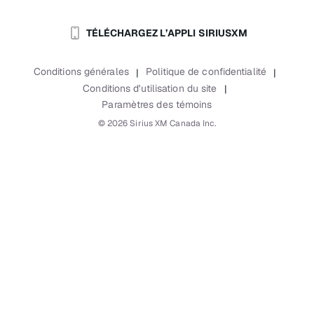
Salle de nouvelles
Contacter le Service à la clientèle
Retransmission de signal
Avions
Carrières
Aide et soutien
TÉLÉCHARGEZ L’APPLI SIRIUSXM
Flottes
Blogue SiriusXM
SiriusXM É.-U.
Accessibilité
Conditions générales
Politique de confidentialité
|
|
Rapports
Conditions d'utilisation du site
|
Paramètres des témoins
©
2026
Sirius XM Canada Inc.