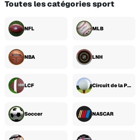
Toutes les catégories sport
NFL
MLB
NBA
LNH
LCF
Circuit de la PGA
Soccer
NASCAR