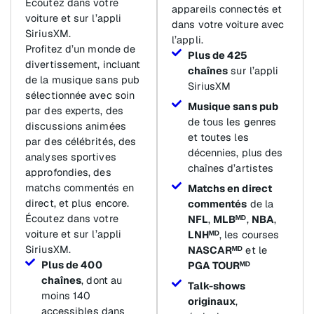
Écoutez dans votre
appareils connectés et
voiture et sur l’appli
dans votre voiture avec
SiriusXM.
l’appli.
Profitez d’un monde de
Plus de 425
divertissement, incluant
chaînes
sur l’appli
de la musique sans pub
SiriusXM
sélectionnée avec soin
Musique sans pub
par des experts, des
de tous les genres
discussions animées
et toutes les
par des célébrités, des
décennies, plus des
analyses sportives
chaînes d’artistes
approfondies, des
matchs commentés en
Matchs en direct
direct, et plus encore.
commentés
de la
Écoutez dans votre
NFL
,
MLBᴹᴰ
,
NBA
,
voiture et sur l’appli
LNHᴹᴰ
, les courses
SiriusXM.
NASCARᴹᴰ
et le
Plus de 400
PGA TOURᴹᴰ
chaînes
, dont au
Talk-shows
moins 140
originaux
,
accessibles dans