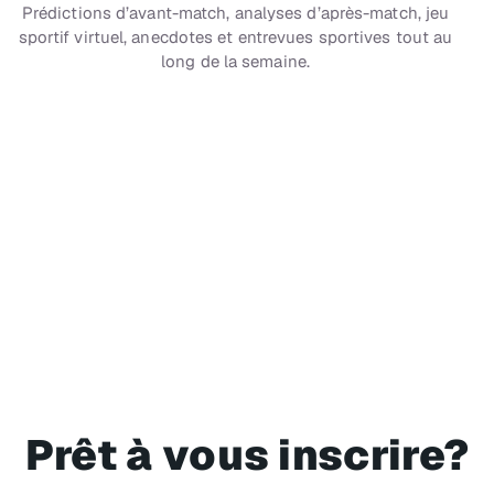
Prédictions d’avant-match, analyses d’après-match, jeu
sportif virtuel, anecdotes et entrevues sportives tout au
long de la semaine.
CH 89
MLB Network Radio™
Matchs commentés - MLB® 24 h/24
Prêt à vous inscrire?