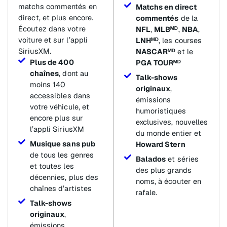
matchs commentés en
Matchs en direct
direct, et plus encore.
commentés
de la
Écoutez dans votre
NFL
,
MLBᴹᴰ
,
NBA
,
voiture et sur l’appli
LNHᴹᴰ
, les courses
SiriusXM.
NASCARᴹᴰ
et le
Plus de 400
PGA TOURᴹᴰ
chaînes
, dont au
Talk-shows
moins 140
originaux
,
accessibles dans
émissions
votre véhicule, et
humoristiques
encore plus sur
exclusives, nouvelles
l’appli SiriusXM
du monde entier et
Musique sans pub
Howard Stern
de tous les genres
Balados
et séries
et toutes les
des plus grands
décennies, plus des
noms, à écouter en
chaînes d’artistes
rafale.
Talk-shows
originaux
,
émissions