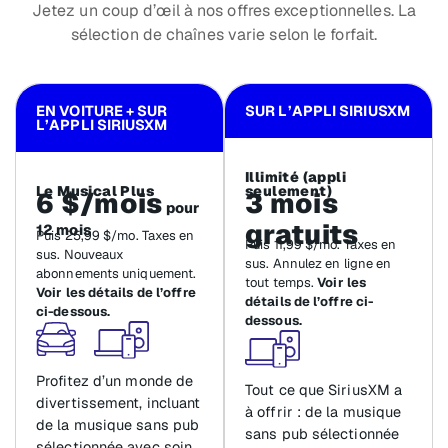
Jetez un coup d’œil à nos offres exceptionnelles. La
sélection de chaînes varie selon le forfait.
EN VOITURE + SUR
SUR L’APPLI SIRIUSXM
L’APPLI SIRIUSXM
Illimité (appli
Le Musical Plus
seulement)
6 $/mois
3 mois
pour
gratuits
12 mois
Puis 25,99 $/mo. Taxes en
Puis 11,99 $/mo. Taxes en
sus. Nouveaux
sus. Annulez en ligne en
abonnements uniquement.
tout temps.
Voir les
Voir les détails de l’offre
détails de l’offre ci-
ci-dessous.
dessous.
Profitez d’un monde de
Tout ce que SiriusXM a
divertissement, incluant
à offrir : de la musique
de la musique sans pub
sans pub sélectionnée
sélectionnée avec soin