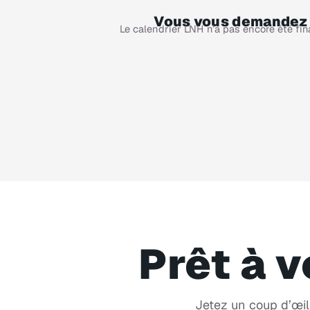
Vous vous demandez q
Le calendrier LNH n’a pas encore été fin
Prêt à v
Jetez un coup d’œil 