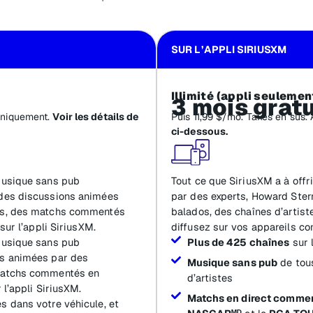
SUR L’APPLI SIRIUSXM
Illimité (appli seulemen
3 mois gratu
uniquement.
Voir les détails de
Puis 11,99 $/mo. Taxes en sus.
ci-dessous.
 musique sans pub
Tout ce que SiriusXM a à offr
 des discussions animées
par des experts, Howard Stern
ies, des matchs commentés
balados, des chaînes d’artist
sur l’appli SiriusXM.
diffusez sur vos appareils con
 musique sans pub
Plus de 425 chaînes
sur 
ns animées par des
Musique sans pub
de tous
 matchs commentés en
d’artistes
 l’appli SiriusXM.
Matchs en direct comme
s dans votre véhicule, et