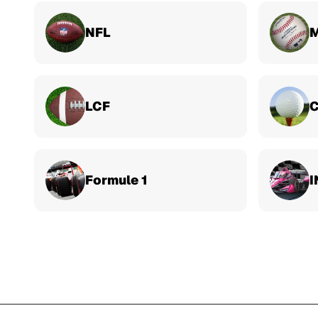
NFL
LCF
C
Formule 1
I