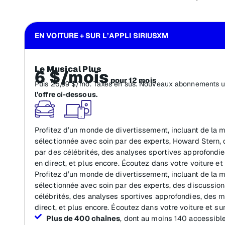
EN VOITURE + SUR L’APPLI SIRIUSXM
Le Musical Plus
6 $/mois
pour 12 mois
Puis 25,99 $/mo. Taxes en sus. Nouveaux abonnements 
l’offre ci-dessous.
Profitez d’un monde de divertissement, incluant de la
sélectionnée avec soin par des experts, Howard Stern,
par des célébrités, des analyses sportives approfond
en direct, et plus encore. Écoutez dans votre voiture et 
Profitez d’un monde de divertissement, incluant de la
sélectionnée avec soin par des experts, des discussio
célébrités, des analyses sportives approfondies, des
direct, et plus encore. Écoutez dans votre voiture et sur
Plus de 400 chaînes
, dont au moins 140 accessible