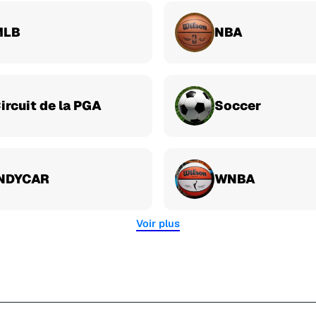
MLB
NBA
ircuit de la PGA
Soccer
NDYCAR
WNBA
Voir plus