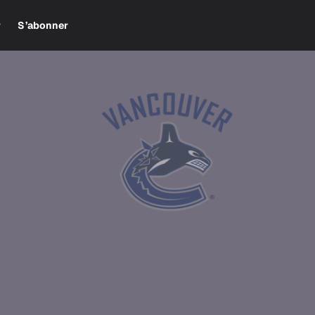
r
S’abonner