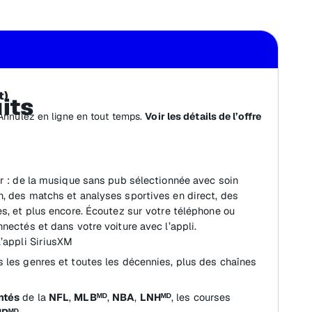
t)
its
 Annulez en ligne en tout temps.
Voir les détails de l’offre
ir : de la musique sans pub sélectionnée avec soin
, des matchs et analyses sportives en direct, des
es, et plus encore. Écoutez sur votre téléphone ou
nectés et dans votre voiture avec l’appli.
l’appli SiriusXM
 les genres et toutes les décennies, plus des chaînes
ntés
de la
NFL
,
MLBᴹᴰ
,
NBA
,
LNHᴹᴰ
, les courses