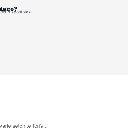
glace?
ront disponibles.
rie selon le forfait.