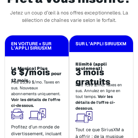
Jetez un coup d’œil à nos offres exceptionnelles. La
sélection de chaînes varie selon le forfait.
EN VOITURE + SUR
SUR L’APPLI SIRIUSXM
L’APPLI SIRIUSXM
Illimité (appli
Le Musical Plus
seulement)
6 $/mois
3 mois
pour
gratuits
12 mois
Puis 25,99 $/mo. Taxes en
Puis 11,99 $/mo. Taxes en
sus. Nouveaux
sus. Annulez en ligne en
abonnements uniquement.
tout temps.
Voir les
Voir les détails de l’offre
détails de l’offre ci-
ci-dessous.
dessous.
Profitez d’un monde de
Tout ce que SiriusXM a
divertissement, incluant
à offrir : de la musique