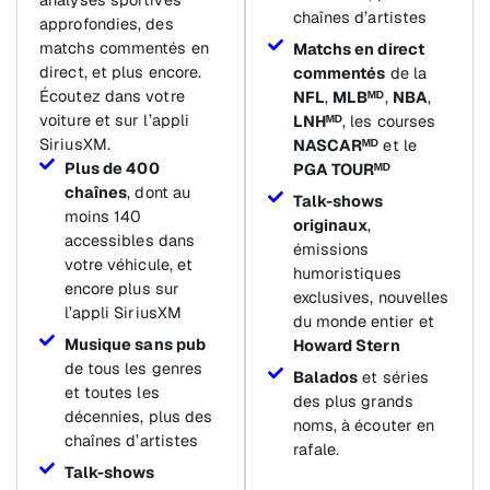
chaînes d’artistes
approfondies, des
matchs commentés en
Matchs en direct
direct, et plus encore.
commentés
de la
Écoutez dans votre
NFL
,
MLBᴹᴰ
,
NBA
,
voiture et sur l’appli
LNHᴹᴰ
, les courses
SiriusXM.
NASCARᴹᴰ
et le
Plus de 400
PGA TOURᴹᴰ
chaînes
, dont au
Talk-shows
moins 140
originaux
,
accessibles dans
émissions
votre véhicule, et
humoristiques
encore plus sur
exclusives, nouvelles
l’appli SiriusXM
du monde entier et
Musique sans pub
Howard Stern
de tous les genres
Balados
et séries
et toutes les
des plus grands
décennies, plus des
noms, à écouter en
chaînes d’artistes
rafale.
Talk-shows