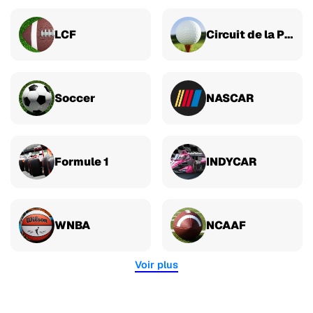
LCF
Circuit de la PGA
Soccer
NASCAR
Formule 1
INDYCAR
WNBA
NCAAF
Voir plus