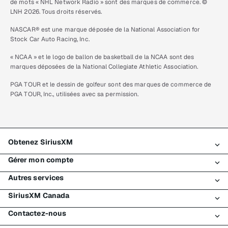
de mots « NHL Network Radio » sont des marques de commerce. ©
LNH 2026. Tous droits réservés.
NASCAR® est une marque déposée de la National Association for
Stock Car Auto Racing, Inc.
« NCAA » et le logo de ballon de basketball de la NCAA sont des
marques déposées de la National Collegiate Athletic Association.
PGA TOUR et le dessin de golfeur sont des marques de commerce de
PGA TOUR, Inc., utilisées avec sa permission.
Obtenez SiriusXM
Gérer mon compte
Tous les forfaits
Autres services
Mon essai SiriusXM
Connexion
Mon abonnement
SiriusXM Canada
Enregistrement
Traffic et Travel
Essai gratuit de SiriusXM
Effectuer un paiement
Contactez-nous
Entreprises
À propos de SiriusXM
Magasiner
Transfert de service