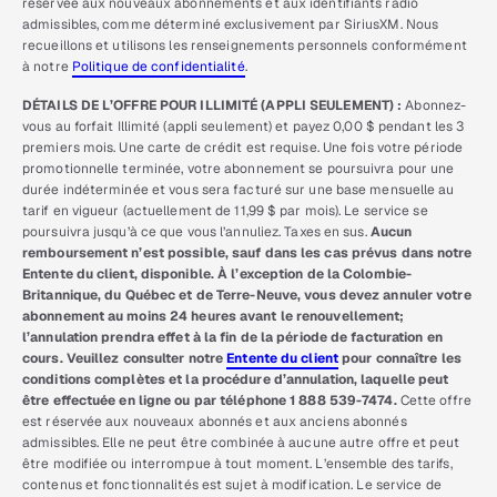
réservée aux nouveaux abonnements et aux identifiants radio
admissibles, comme déterminé exclusivement par SiriusXM. Nous
recueillons et utilisons les renseignements personnels conformément
à notre
Politique de confidentialité
.
DÉTAILS DE L’OFFRE POUR ILLIMITÉ (APPLI SEULEMENT) :
Abonnez-
vous au forfait Illimité (appli seulement) et payez 0,00 $ pendant les 3
premiers mois. Une carte de crédit est requise. Une fois votre période
promotionnelle terminée, votre abonnement se poursuivra pour une
durée indéterminée et vous sera facturé sur une base mensuelle au
tarif en vigueur (actuellement de 11,99 $ par mois). Le service se
poursuivra jusqu’à ce que vous l’annuliez. Taxes en sus.
Aucun
remboursement n’est possible, sauf dans les cas prévus dans notre
Entente du client, disponible. À l’exception de la Colombie-
Britannique, du Québec et de Terre-Neuve, vous devez annuler votre
abonnement au moins 24 heures avant le renouvellement;
l’annulation prendra effet à la fin de la période de facturation en
cours. Veuillez consulter notre
Entente du client
pour connaître les
conditions complètes et la procédure d’annulation, laquelle peut
être effectuée en ligne ou par téléphone 1 888 539-7474.
Cette offre
est réservée aux nouveaux abonnés et aux anciens abonnés
admissibles. Elle ne peut être combinée à aucune autre offre et peut
être modifiée ou interrompue à tout moment. L’ensemble des tarifs,
contenus et fonctionnalités est sujet à modification. Le service de